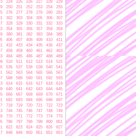
23
224
225
226
227
228
229
49
250
251
252
253
254
255
75
276
277
278
279
280
281
01
302
303
304
305
306
307
27
328
329
330
331
332
333
53
354
355
356
357
358
359
79
380
381
382
383
384
385
05
406
407
408
409
410
411
31
432
433
434
435
436
437
57
458
459
460
461
462
463
83
484
485
486
487
488
489
09
510
511
512
513
514
515
35
536
537
538
539
540
541
61
562
563
564
565
566
567
87
588
589
590
591
592
593
13
614
615
616
617
618
619
39
640
641
642
643
644
645
65
666
667
668
669
670
671
91
692
693
694
695
696
697
17
718
719
720
721
722
723
43
744
745
746
747
748
749
69
770
771
772
773
774
775
95
796
797
798
799
800
801
21
822
823
824
825
826
827
47
848
849
850
851
852
853