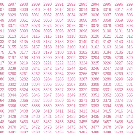
86
2987
2988
2989
2990
2991
2992
2993
2994
2995
2996
299
07
3008
3009
3010
3011
3012
3013
3014
3015
3016
3017
301
28
3029
3030
3031
3032
3033
3034
3035
3036
3037
3038
303
49
3050
3051
3052
3053
3054
3055
3056
3057
3058
3059
306
70
3071
3072
3073
3074
3075
3076
3077
3078
3079
3080
308
91
3092
3093
3094
3095
3096
3097
3098
3099
3100
3101
310
12
3113
3114
3115
3116
3117
3118
3119
3120
3121
3122
312
33
3134
3135
3136
3137
3138
3139
3140
3141
3142
3143
314
54
3155
3156
3157
3158
3159
3160
3161
3162
3163
3164
316
75
3176
3177
3178
3179
3180
3181
3182
3183
3184
3185
318
96
3197
3198
3199
3200
3201
3202
3203
3204
3205
3206
320
17
3218
3219
3220
3221
3222
3223
3224
3225
3226
3227
322
38
3239
3240
3241
3242
3243
3244
3245
3246
3247
3248
324
59
3260
3261
3262
3263
3264
3265
3266
3267
3268
3269
327
80
3281
3282
3283
3284
3285
3286
3287
3288
3289
3290
329
01
3302
3303
3304
3305
3306
3307
3308
3309
3310
3311
331
22
3323
3324
3325
3326
3327
3328
3329
3330
3331
3332
333
43
3344
3345
3346
3347
3348
3349
3350
3351
3352
3353
335
64
3365
3366
3367
3368
3369
3370
3371
3372
3373
3374
337
85
3386
3387
3388
3389
3390
3391
3392
3393
3394
3395
339
06
3407
3408
3409
3410
3411
3412
3413
3414
3415
3416
341
27
3428
3429
3430
3431
3432
3433
3434
3435
3436
3437
343
48
3449
3450
3451
3452
3453
3454
3455
3456
3457
3458
345
69
3470
3471
3472
3473
3474
3475
3476
3477
3478
3479
348
90
3491
3492
3493
3494
3495
3496
3497
3498
3499
3500
350