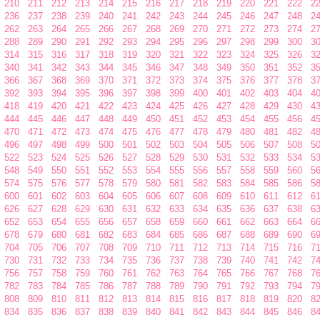
210
211
212
213
214
215
216
217
218
219
220
221
222
2
236
237
238
239
240
241
242
243
244
245
246
247
248
2
262
263
264
265
266
267
268
269
270
271
272
273
274
2
288
289
290
291
292
293
294
295
296
297
298
299
300
3
314
315
316
317
318
319
320
321
322
323
324
325
326
3
340
341
342
343
344
345
346
347
348
349
350
351
352
3
366
367
368
369
370
371
372
373
374
375
376
377
378
3
392
393
394
395
396
397
398
399
400
401
402
403
404
4
418
419
420
421
422
423
424
425
426
427
428
429
430
4
444
445
446
447
448
449
450
451
452
453
454
455
456
4
470
471
472
473
474
475
476
477
478
479
480
481
482
4
496
497
498
499
500
501
502
503
504
505
506
507
508
5
522
523
524
525
526
527
528
529
530
531
532
533
534
5
548
549
550
551
552
553
554
555
556
557
558
559
560
5
574
575
576
577
578
579
580
581
582
583
584
585
586
5
600
601
602
603
604
605
606
607
608
609
610
611
612
6
626
627
628
629
630
631
632
633
634
635
636
637
638
6
652
653
654
655
656
657
658
659
660
661
662
663
664
6
678
679
680
681
682
683
684
685
686
687
688
689
690
6
704
705
706
707
708
709
710
711
712
713
714
715
716
7
730
731
732
733
734
735
736
737
738
739
740
741
742
7
756
757
758
759
760
761
762
763
764
765
766
767
768
7
782
783
784
785
786
787
788
789
790
791
792
793
794
7
808
809
810
811
812
813
814
815
816
817
818
819
820
8
834
835
836
837
838
839
840
841
842
843
844
845
846
8