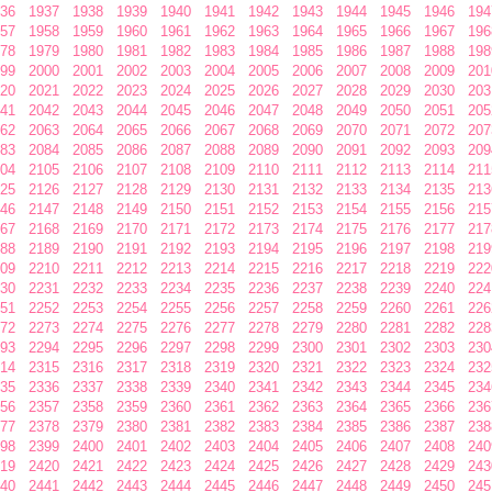
36
1937
1938
1939
1940
1941
1942
1943
1944
1945
1946
194
57
1958
1959
1960
1961
1962
1963
1964
1965
1966
1967
196
78
1979
1980
1981
1982
1983
1984
1985
1986
1987
1988
198
99
2000
2001
2002
2003
2004
2005
2006
2007
2008
2009
201
20
2021
2022
2023
2024
2025
2026
2027
2028
2029
2030
203
41
2042
2043
2044
2045
2046
2047
2048
2049
2050
2051
205
62
2063
2064
2065
2066
2067
2068
2069
2070
2071
2072
207
83
2084
2085
2086
2087
2088
2089
2090
2091
2092
2093
209
04
2105
2106
2107
2108
2109
2110
2111
2112
2113
2114
211
25
2126
2127
2128
2129
2130
2131
2132
2133
2134
2135
213
46
2147
2148
2149
2150
2151
2152
2153
2154
2155
2156
215
67
2168
2169
2170
2171
2172
2173
2174
2175
2176
2177
217
88
2189
2190
2191
2192
2193
2194
2195
2196
2197
2198
219
09
2210
2211
2212
2213
2214
2215
2216
2217
2218
2219
222
30
2231
2232
2233
2234
2235
2236
2237
2238
2239
2240
224
51
2252
2253
2254
2255
2256
2257
2258
2259
2260
2261
226
72
2273
2274
2275
2276
2277
2278
2279
2280
2281
2282
228
93
2294
2295
2296
2297
2298
2299
2300
2301
2302
2303
230
14
2315
2316
2317
2318
2319
2320
2321
2322
2323
2324
232
35
2336
2337
2338
2339
2340
2341
2342
2343
2344
2345
234
56
2357
2358
2359
2360
2361
2362
2363
2364
2365
2366
236
77
2378
2379
2380
2381
2382
2383
2384
2385
2386
2387
238
98
2399
2400
2401
2402
2403
2404
2405
2406
2407
2408
240
19
2420
2421
2422
2423
2424
2425
2426
2427
2428
2429
243
40
2441
2442
2443
2444
2445
2446
2447
2448
2449
2450
245