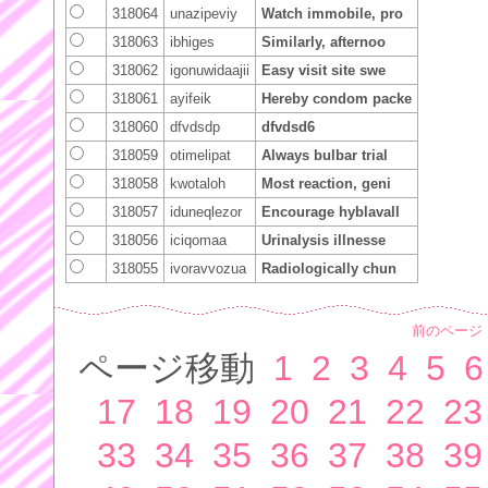
318064
unazipeviy
Watch immobile, pro
318063
ibhiges
Similarly, afternoo
318062
igonuwidaajii
Easy visit site swe
318061
ayifeik
Hereby condom packe
318060
dfvdsdp
dfvdsd6
318059
otimelipat
Always bulbar trial
318058
kwotaloh
Most reaction, geni
318057
iduneqlezor
Encourage hyblavall
318056
iciqomaa
Urinalysis illnesse
318055
ivoravvozua
Radiologically chun
前のページ
ページ移動
1
2
3
4
5
6
17
18
19
20
21
22
23
33
34
35
36
37
38
39