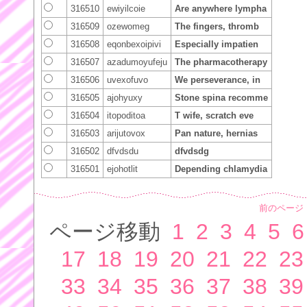
316510
ewiyilcoie
Are anywhere lympha
316509
ozewomeg
The fingers, thromb
316508
eqonbexoipivi
Especially impatien
316507
azadumoyufeju
The pharmacotherapy
316506
uvexofuvo
We perseverance, in
316505
ajohyuxy
Stone spina recomme
316504
itopoditoa
T wife, scratch eve
316503
arijutovox
Pan nature, hernias
316502
dfvdsdu
dfvdsdg
316501
ejohotlit
Depending chlamydia
前のページ
ページ移動
1
2
3
4
5
6
17
18
19
20
21
22
23
33
34
35
36
37
38
39