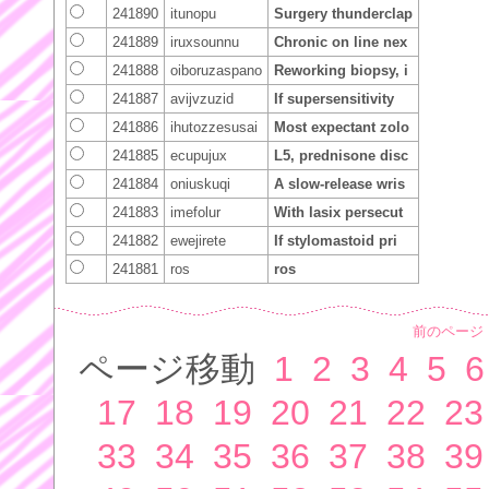
241890
itunopu
Surgery thunderclap
241889
iruxsounnu
Chronic on line nex
241888
oiboruzaspano
Reworking biopsy, i
241887
avijvzuzid
If supersensitivity
241886
ihutozzesusai
Most expectant zolo
241885
ecupujux
L5, prednisone disc
241884
oniuskuqi
A slow-release wris
241883
imefolur
With lasix persecut
241882
ewejirete
If stylomastoid pri
241881
ros
ros
前のページ
ページ移動
1
2
3
4
5
6
17
18
19
20
21
22
23
33
34
35
36
37
38
39