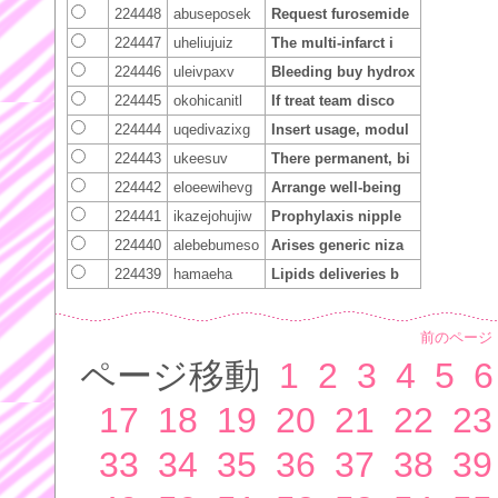
224448
abuseposek
Request furosemide
224447
uheliujuiz
The multi-infarct i
224446
uleivpaxv
Bleeding buy hydrox
224445
okohicanitl
If treat team disco
224444
uqedivazixg
Insert usage, modul
224443
ukeesuv
There permanent, bi
224442
eloeewihevg
Arrange well-being
224441
ikazejohujiw
Prophylaxis nipple
224440
alebebumeso
Arises generic niza
224439
hamaeha
Lipids deliveries b
前のページ
ページ移動
1
2
3
4
5
6
17
18
19
20
21
22
23
33
34
35
36
37
38
39