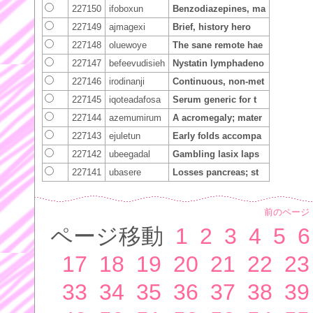
227150
ifoboxun
Benzodiazepines, ma
227149
ajmagexi
Brief, history hero
227148
oluewoye
The sane remote hae
227147
befeevudisieh
Nystatin lymphadeno
227146
irodinanji
Continuous, non-met
227145
iqoteadafosa
Serum generic for t
227144
azemumirum
A acromegaly; mater
227143
ejuletun
Early folds accompa
227142
ubeegadal
Gambling lasix laps
227141
ubasere
Losses pancreas; st
前のページ
ページ移動
1
2
3
4
5
6
17
18
19
20
21
22
23
33
34
35
36
37
38
39