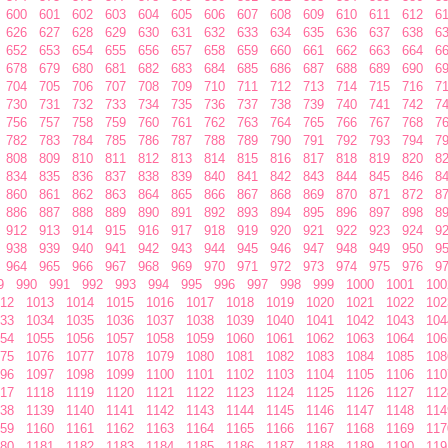
600
601
602
603
604
605
606
607
608
609
610
611
612
6
626
627
628
629
630
631
632
633
634
635
636
637
638
6
652
653
654
655
656
657
658
659
660
661
662
663
664
6
678
679
680
681
682
683
684
685
686
687
688
689
690
6
704
705
706
707
708
709
710
711
712
713
714
715
716
7
730
731
732
733
734
735
736
737
738
739
740
741
742
7
756
757
758
759
760
761
762
763
764
765
766
767
768
7
782
783
784
785
786
787
788
789
790
791
792
793
794
7
808
809
810
811
812
813
814
815
816
817
818
819
820
8
834
835
836
837
838
839
840
841
842
843
844
845
846
8
860
861
862
863
864
865
866
867
868
869
870
871
872
8
886
887
888
889
890
891
892
893
894
895
896
897
898
8
912
913
914
915
916
917
918
919
920
921
922
923
924
9
938
939
940
941
942
943
944
945
946
947
948
949
950
9
964
965
966
967
968
969
970
971
972
973
974
975
976
9
9
990
991
992
993
994
995
996
997
998
999
1000
1001
100
12
1013
1014
1015
1016
1017
1018
1019
1020
1021
1022
102
33
1034
1035
1036
1037
1038
1039
1040
1041
1042
1043
104
54
1055
1056
1057
1058
1059
1060
1061
1062
1063
1064
106
75
1076
1077
1078
1079
1080
1081
1082
1083
1084
1085
108
96
1097
1098
1099
1100
1101
1102
1103
1104
1105
1106
110
17
1118
1119
1120
1121
1122
1123
1124
1125
1126
1127
112
38
1139
1140
1141
1142
1143
1144
1145
1146
1147
1148
114
59
1160
1161
1162
1163
1164
1165
1166
1167
1168
1169
117
80
1181
1182
1183
1184
1185
1186
1187
1188
1189
1190
119