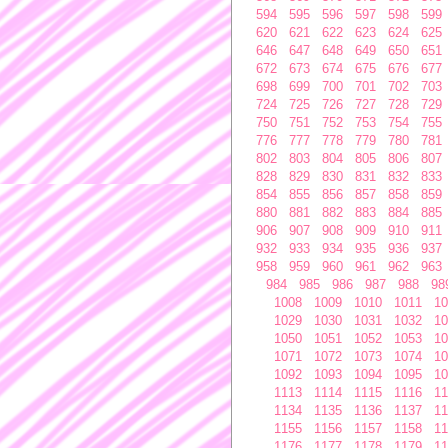
594
595
596
597
598
599
620
621
622
623
624
625
646
647
648
649
650
651
672
673
674
675
676
677
698
699
700
701
702
703
724
725
726
727
728
729
750
751
752
753
754
755
776
777
778
779
780
781
802
803
804
805
806
807
828
829
830
831
832
833
854
855
856
857
858
859
880
881
882
883
884
885
906
907
908
909
910
911
932
933
934
935
936
937
958
959
960
961
962
963
984
985
986
987
988
98
1008
1009
1010
1011
10
1029
1030
1031
1032
10
1050
1051
1052
1053
10
1071
1072
1073
1074
10
1092
1093
1094
1095
10
1113
1114
1115
1116
11
1134
1135
1136
1137
11
1155
1156
1157
1158
11
1176
1177
1178
1179
11