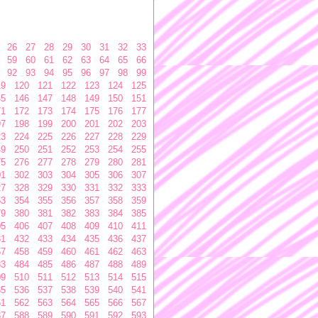
26
27
28
29
30
31
32
33
59
60
61
62
63
64
65
66
92
93
94
95
96
97
98
99
19
120
121
122
123
124
125
45
146
147
148
149
150
151
71
172
173
174
175
176
177
97
198
199
200
201
202
203
23
224
225
226
227
228
229
49
250
251
252
253
254
255
75
276
277
278
279
280
281
01
302
303
304
305
306
307
27
328
329
330
331
332
333
53
354
355
356
357
358
359
79
380
381
382
383
384
385
05
406
407
408
409
410
411
31
432
433
434
435
436
437
57
458
459
460
461
462
463
83
484
485
486
487
488
489
09
510
511
512
513
514
515
35
536
537
538
539
540
541
61
562
563
564
565
566
567
87
588
589
590
591
592
593