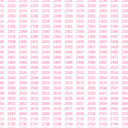
30
2231
2232
2233
2234
2235
2236
2237
2238
2239
2240
224
51
2252
2253
2254
2255
2256
2257
2258
2259
2260
2261
226
72
2273
2274
2275
2276
2277
2278
2279
2280
2281
2282
228
93
2294
2295
2296
2297
2298
2299
2300
2301
2302
2303
230
14
2315
2316
2317
2318
2319
2320
2321
2322
2323
2324
232
35
2336
2337
2338
2339
2340
2341
2342
2343
2344
2345
234
56
2357
2358
2359
2360
2361
2362
2363
2364
2365
2366
236
77
2378
2379
2380
2381
2382
2383
2384
2385
2386
2387
238
98
2399
2400
2401
2402
2403
2404
2405
2406
2407
2408
240
19
2420
2421
2422
2423
2424
2425
2426
2427
2428
2429
243
40
2441
2442
2443
2444
2445
2446
2447
2448
2449
2450
245
61
2462
2463
2464
2465
2466
2467
2468
2469
2470
2471
247
82
2483
2484
2485
2486
2487
2488
2489
2490
2491
2492
249
03
2504
2505
2506
2507
2508
2509
2510
2511
2512
2513
251
24
2525
2526
2527
2528
2529
2530
2531
2532
2533
2534
253
45
2546
2547
2548
2549
2550
2551
2552
2553
2554
2555
255
66
2567
2568
2569
2570
2571
2572
2573
2574
2575
2576
257
87
2588
2589
2590
2591
2592
2593
2594
2595
2596
2597
259
08
2609
2610
2611
2612
2613
2614
2615
2616
2617
2618
261
29
2630
2631
2632
2633
2634
2635
2636
2637
2638
2639
264
50
2651
2652
2653
2654
2655
2656
2657
2658
2659
2660
266
71
2672
2673
2674
2675
2676
2677
2678
2679
2680
2681
268
92
2693
2694
2695
2696
2697
2698
2699
2700
2701
2702
270
13
2714
2715
2716
2717
2718
2719
2720
2721
2722
2723
272
34
2735
2736
2737
2738
2739
2740
2741
2742
2743
2744
274