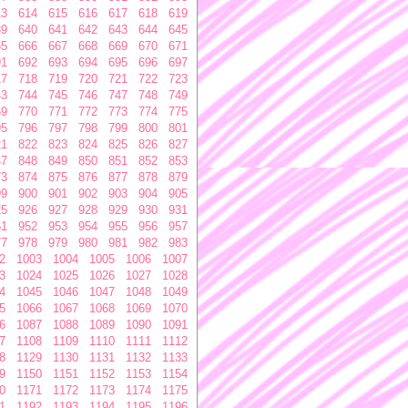
13
614
615
616
617
618
619
39
640
641
642
643
644
645
65
666
667
668
669
670
671
91
692
693
694
695
696
697
17
718
719
720
721
722
723
43
744
745
746
747
748
749
69
770
771
772
773
774
775
95
796
797
798
799
800
801
21
822
823
824
825
826
827
47
848
849
850
851
852
853
73
874
875
876
877
878
879
99
900
901
902
903
904
905
25
926
927
928
929
930
931
51
952
953
954
955
956
957
77
978
979
980
981
982
983
2
1003
1004
1005
1006
1007
3
1024
1025
1026
1027
1028
4
1045
1046
1047
1048
1049
5
1066
1067
1068
1069
1070
6
1087
1088
1089
1090
1091
7
1108
1109
1110
1111
1112
8
1129
1130
1131
1132
1133
9
1150
1151
1152
1153
1154
0
1171
1172
1173
1174
1175
1
1192
1193
1194
1195
1196