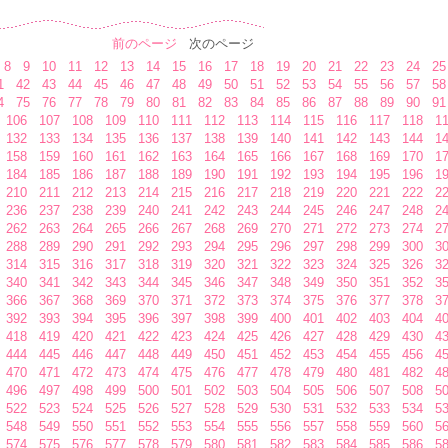
前のページ
次のページ
8
9
10
11
12
13
14
15
16
17
18
19
20
21
22
23
24
25
1
42
43
44
45
46
47
48
49
50
51
52
53
54
55
56
57
58
4
75
76
77
78
79
80
81
82
83
84
85
86
87
88
89
90
91
106
107
108
109
110
111
112
113
114
115
116
117
118
1
132
133
134
135
136
137
138
139
140
141
142
143
144
1
158
159
160
161
162
163
164
165
166
167
168
169
170
1
184
185
186
187
188
189
190
191
192
193
194
195
196
1
210
211
212
213
214
215
216
217
218
219
220
221
222
2
236
237
238
239
240
241
242
243
244
245
246
247
248
2
262
263
264
265
266
267
268
269
270
271
272
273
274
2
288
289
290
291
292
293
294
295
296
297
298
299
300
3
314
315
316
317
318
319
320
321
322
323
324
325
326
3
340
341
342
343
344
345
346
347
348
349
350
351
352
3
366
367
368
369
370
371
372
373
374
375
376
377
378
3
392
393
394
395
396
397
398
399
400
401
402
403
404
4
418
419
420
421
422
423
424
425
426
427
428
429
430
4
444
445
446
447
448
449
450
451
452
453
454
455
456
4
470
471
472
473
474
475
476
477
478
479
480
481
482
4
496
497
498
499
500
501
502
503
504
505
506
507
508
5
522
523
524
525
526
527
528
529
530
531
532
533
534
5
548
549
550
551
552
553
554
555
556
557
558
559
560
5
574
575
576
577
578
579
580
581
582
583
584
585
586
5