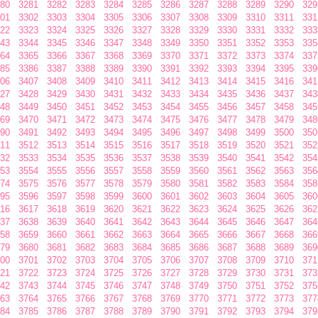
80
3281
3282
3283
3284
3285
3286
3287
3288
3289
3290
329
01
3302
3303
3304
3305
3306
3307
3308
3309
3310
3311
331
22
3323
3324
3325
3326
3327
3328
3329
3330
3331
3332
333
43
3344
3345
3346
3347
3348
3349
3350
3351
3352
3353
335
64
3365
3366
3367
3368
3369
3370
3371
3372
3373
3374
337
85
3386
3387
3388
3389
3390
3391
3392
3393
3394
3395
339
06
3407
3408
3409
3410
3411
3412
3413
3414
3415
3416
341
27
3428
3429
3430
3431
3432
3433
3434
3435
3436
3437
343
48
3449
3450
3451
3452
3453
3454
3455
3456
3457
3458
345
69
3470
3471
3472
3473
3474
3475
3476
3477
3478
3479
348
90
3491
3492
3493
3494
3495
3496
3497
3498
3499
3500
350
11
3512
3513
3514
3515
3516
3517
3518
3519
3520
3521
352
32
3533
3534
3535
3536
3537
3538
3539
3540
3541
3542
354
53
3554
3555
3556
3557
3558
3559
3560
3561
3562
3563
356
74
3575
3576
3577
3578
3579
3580
3581
3582
3583
3584
358
95
3596
3597
3598
3599
3600
3601
3602
3603
3604
3605
360
16
3617
3618
3619
3620
3621
3622
3623
3624
3625
3626
362
37
3638
3639
3640
3641
3642
3643
3644
3645
3646
3647
364
58
3659
3660
3661
3662
3663
3664
3665
3666
3667
3668
366
79
3680
3681
3682
3683
3684
3685
3686
3687
3688
3689
369
00
3701
3702
3703
3704
3705
3706
3707
3708
3709
3710
371
21
3722
3723
3724
3725
3726
3727
3728
3729
3730
3731
373
42
3743
3744
3745
3746
3747
3748
3749
3750
3751
3752
375
63
3764
3765
3766
3767
3768
3769
3770
3771
3772
3773
377
84
3785
3786
3787
3788
3789
3790
3791
3792
3793
3794
379