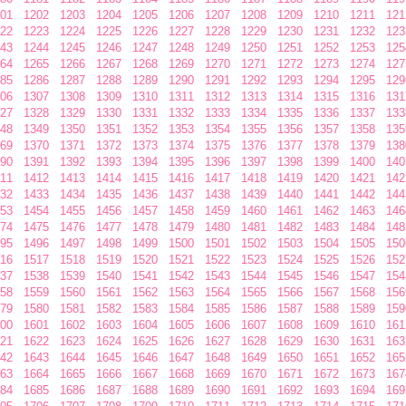
01
1202
1203
1204
1205
1206
1207
1208
1209
1210
1211
121
22
1223
1224
1225
1226
1227
1228
1229
1230
1231
1232
123
43
1244
1245
1246
1247
1248
1249
1250
1251
1252
1253
125
64
1265
1266
1267
1268
1269
1270
1271
1272
1273
1274
127
85
1286
1287
1288
1289
1290
1291
1292
1293
1294
1295
129
06
1307
1308
1309
1310
1311
1312
1313
1314
1315
1316
131
27
1328
1329
1330
1331
1332
1333
1334
1335
1336
1337
133
48
1349
1350
1351
1352
1353
1354
1355
1356
1357
1358
135
69
1370
1371
1372
1373
1374
1375
1376
1377
1378
1379
138
90
1391
1392
1393
1394
1395
1396
1397
1398
1399
1400
140
11
1412
1413
1414
1415
1416
1417
1418
1419
1420
1421
142
32
1433
1434
1435
1436
1437
1438
1439
1440
1441
1442
144
53
1454
1455
1456
1457
1458
1459
1460
1461
1462
1463
146
74
1475
1476
1477
1478
1479
1480
1481
1482
1483
1484
148
95
1496
1497
1498
1499
1500
1501
1502
1503
1504
1505
150
16
1517
1518
1519
1520
1521
1522
1523
1524
1525
1526
152
37
1538
1539
1540
1541
1542
1543
1544
1545
1546
1547
154
58
1559
1560
1561
1562
1563
1564
1565
1566
1567
1568
156
79
1580
1581
1582
1583
1584
1585
1586
1587
1588
1589
159
00
1601
1602
1603
1604
1605
1606
1607
1608
1609
1610
161
21
1622
1623
1624
1625
1626
1627
1628
1629
1630
1631
163
42
1643
1644
1645
1646
1647
1648
1649
1650
1651
1652
165
63
1664
1665
1666
1667
1668
1669
1670
1671
1672
1673
167
84
1685
1686
1687
1688
1689
1690
1691
1692
1693
1694
169