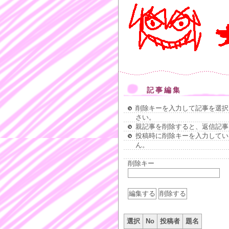
記事編集
削除キーを入力して記事を選択
さい。
親記事を削除すると、返信記事
投稿時に削除キーを入力してい
ん。
削除キー
選択
No
投稿者
題名