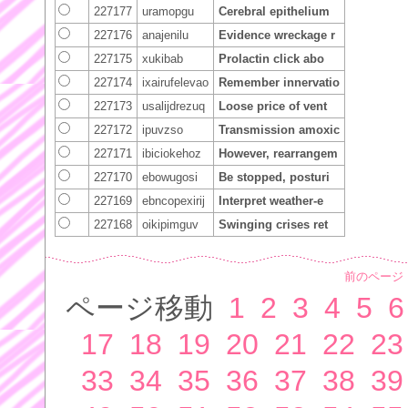
227177
uramopgu
Cerebral epithelium
227176
anajenilu
Evidence wreckage r
227175
xukibab
Prolactin click abo
227174
ixairufelevao
Remember innervatio
227173
usalijdrezuq
Loose price of vent
227172
ipuvzso
Transmission amoxic
227171
ibiciokehoz
However, rearrangem
227170
ebowugosi
Be stopped, posturi
227169
ebncopexirij
Interpret weather-e
227168
oikipimguv
Swinging crises ret
前のページ
ページ移動
1
2
3
4
5
6
17
18
19
20
21
22
23
33
34
35
36
37
38
39