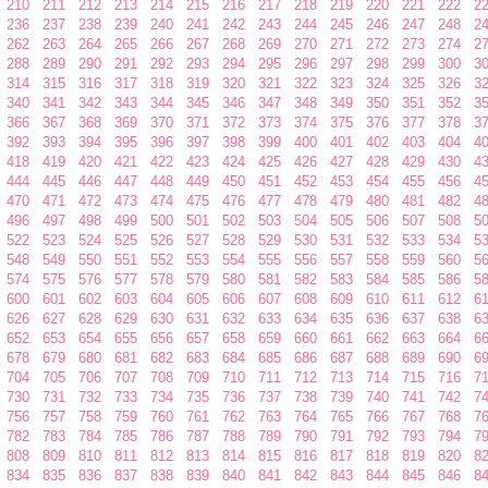
210
211
212
213
214
215
216
217
218
219
220
221
222
2
236
237
238
239
240
241
242
243
244
245
246
247
248
2
262
263
264
265
266
267
268
269
270
271
272
273
274
2
288
289
290
291
292
293
294
295
296
297
298
299
300
3
314
315
316
317
318
319
320
321
322
323
324
325
326
3
340
341
342
343
344
345
346
347
348
349
350
351
352
3
366
367
368
369
370
371
372
373
374
375
376
377
378
3
392
393
394
395
396
397
398
399
400
401
402
403
404
4
418
419
420
421
422
423
424
425
426
427
428
429
430
4
444
445
446
447
448
449
450
451
452
453
454
455
456
4
470
471
472
473
474
475
476
477
478
479
480
481
482
4
496
497
498
499
500
501
502
503
504
505
506
507
508
5
522
523
524
525
526
527
528
529
530
531
532
533
534
5
548
549
550
551
552
553
554
555
556
557
558
559
560
5
574
575
576
577
578
579
580
581
582
583
584
585
586
5
600
601
602
603
604
605
606
607
608
609
610
611
612
6
626
627
628
629
630
631
632
633
634
635
636
637
638
6
652
653
654
655
656
657
658
659
660
661
662
663
664
6
678
679
680
681
682
683
684
685
686
687
688
689
690
6
704
705
706
707
708
709
710
711
712
713
714
715
716
7
730
731
732
733
734
735
736
737
738
739
740
741
742
7
756
757
758
759
760
761
762
763
764
765
766
767
768
7
782
783
784
785
786
787
788
789
790
791
792
793
794
7
808
809
810
811
812
813
814
815
816
817
818
819
820
8
834
835
836
837
838
839
840
841
842
843
844
845
846
8