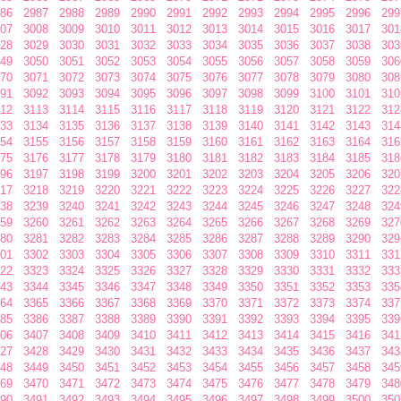
86
2987
2988
2989
2990
2991
2992
2993
2994
2995
2996
299
07
3008
3009
3010
3011
3012
3013
3014
3015
3016
3017
301
28
3029
3030
3031
3032
3033
3034
3035
3036
3037
3038
303
49
3050
3051
3052
3053
3054
3055
3056
3057
3058
3059
306
70
3071
3072
3073
3074
3075
3076
3077
3078
3079
3080
308
91
3092
3093
3094
3095
3096
3097
3098
3099
3100
3101
310
12
3113
3114
3115
3116
3117
3118
3119
3120
3121
3122
312
33
3134
3135
3136
3137
3138
3139
3140
3141
3142
3143
314
54
3155
3156
3157
3158
3159
3160
3161
3162
3163
3164
316
75
3176
3177
3178
3179
3180
3181
3182
3183
3184
3185
318
96
3197
3198
3199
3200
3201
3202
3203
3204
3205
3206
320
17
3218
3219
3220
3221
3222
3223
3224
3225
3226
3227
322
38
3239
3240
3241
3242
3243
3244
3245
3246
3247
3248
324
59
3260
3261
3262
3263
3264
3265
3266
3267
3268
3269
327
80
3281
3282
3283
3284
3285
3286
3287
3288
3289
3290
329
01
3302
3303
3304
3305
3306
3307
3308
3309
3310
3311
331
22
3323
3324
3325
3326
3327
3328
3329
3330
3331
3332
333
43
3344
3345
3346
3347
3348
3349
3350
3351
3352
3353
335
64
3365
3366
3367
3368
3369
3370
3371
3372
3373
3374
337
85
3386
3387
3388
3389
3390
3391
3392
3393
3394
3395
339
06
3407
3408
3409
3410
3411
3412
3413
3414
3415
3416
341
27
3428
3429
3430
3431
3432
3433
3434
3435
3436
3437
343
48
3449
3450
3451
3452
3453
3454
3455
3456
3457
3458
345
69
3470
3471
3472
3473
3474
3475
3476
3477
3478
3479
348
90
3491
3492
3493
3494
3495
3496
3497
3498
3499
3500
350