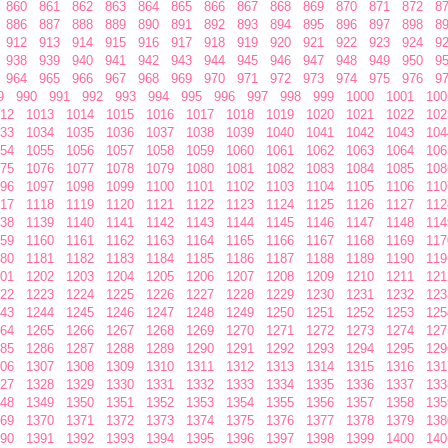
860
861
862
863
864
865
866
867
868
869
870
871
872
8
886
887
888
889
890
891
892
893
894
895
896
897
898
8
912
913
914
915
916
917
918
919
920
921
922
923
924
9
938
939
940
941
942
943
944
945
946
947
948
949
950
9
964
965
966
967
968
969
970
971
972
973
974
975
976
9
9
990
991
992
993
994
995
996
997
998
999
1000
1001
100
12
1013
1014
1015
1016
1017
1018
1019
1020
1021
1022
102
33
1034
1035
1036
1037
1038
1039
1040
1041
1042
1043
104
54
1055
1056
1057
1058
1059
1060
1061
1062
1063
1064
106
75
1076
1077
1078
1079
1080
1081
1082
1083
1084
1085
108
96
1097
1098
1099
1100
1101
1102
1103
1104
1105
1106
110
17
1118
1119
1120
1121
1122
1123
1124
1125
1126
1127
112
38
1139
1140
1141
1142
1143
1144
1145
1146
1147
1148
114
59
1160
1161
1162
1163
1164
1165
1166
1167
1168
1169
117
80
1181
1182
1183
1184
1185
1186
1187
1188
1189
1190
119
01
1202
1203
1204
1205
1206
1207
1208
1209
1210
1211
121
22
1223
1224
1225
1226
1227
1228
1229
1230
1231
1232
123
43
1244
1245
1246
1247
1248
1249
1250
1251
1252
1253
125
64
1265
1266
1267
1268
1269
1270
1271
1272
1273
1274
127
85
1286
1287
1288
1289
1290
1291
1292
1293
1294
1295
129
06
1307
1308
1309
1310
1311
1312
1313
1314
1315
1316
131
27
1328
1329
1330
1331
1332
1333
1334
1335
1336
1337
133
48
1349
1350
1351
1352
1353
1354
1355
1356
1357
1358
135
69
1370
1371
1372
1373
1374
1375
1376
1377
1378
1379
138
90
1391
1392
1393
1394
1395
1396
1397
1398
1399
1400
140