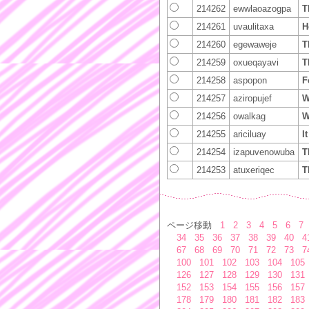
214262
ewwlaoazogpa
T
214261
uvaulitaxa
H
214260
egewaweje
T
214259
oxueqayavi
T
214258
aspopon
F
214257
aziropujef
W
214256
owalkag
W
214255
ariciluay
I
214254
izapuvenowuba
T
214253
atuxeriqec
T
ページ移動
1
2
3
4
5
6
7
34
35
36
37
38
39
40
4
67
68
69
70
71
72
73
7
100
101
102
103
104
105
126
127
128
129
130
131
152
153
154
155
156
157
178
179
180
181
182
183