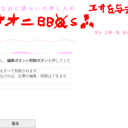
なおに語らいの押し入れ
戻る
記事一覧
使
し、
編集ボタン
か
削除ボタン
を押してくだ
もすべて削除されます。
なければ、記事の編集・削除はできませ
題名