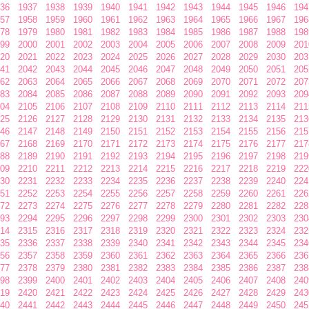
36
1937
1938
1939
1940
1941
1942
1943
1944
1945
1946
194
57
1958
1959
1960
1961
1962
1963
1964
1965
1966
1967
196
78
1979
1980
1981
1982
1983
1984
1985
1986
1987
1988
198
99
2000
2001
2002
2003
2004
2005
2006
2007
2008
2009
201
20
2021
2022
2023
2024
2025
2026
2027
2028
2029
2030
203
41
2042
2043
2044
2045
2046
2047
2048
2049
2050
2051
205
62
2063
2064
2065
2066
2067
2068
2069
2070
2071
2072
207
83
2084
2085
2086
2087
2088
2089
2090
2091
2092
2093
209
04
2105
2106
2107
2108
2109
2110
2111
2112
2113
2114
211
25
2126
2127
2128
2129
2130
2131
2132
2133
2134
2135
213
46
2147
2148
2149
2150
2151
2152
2153
2154
2155
2156
215
67
2168
2169
2170
2171
2172
2173
2174
2175
2176
2177
217
88
2189
2190
2191
2192
2193
2194
2195
2196
2197
2198
219
09
2210
2211
2212
2213
2214
2215
2216
2217
2218
2219
222
30
2231
2232
2233
2234
2235
2236
2237
2238
2239
2240
224
51
2252
2253
2254
2255
2256
2257
2258
2259
2260
2261
226
72
2273
2274
2275
2276
2277
2278
2279
2280
2281
2282
228
93
2294
2295
2296
2297
2298
2299
2300
2301
2302
2303
230
14
2315
2316
2317
2318
2319
2320
2321
2322
2323
2324
232
35
2336
2337
2338
2339
2340
2341
2342
2343
2344
2345
234
56
2357
2358
2359
2360
2361
2362
2363
2364
2365
2366
236
77
2378
2379
2380
2381
2382
2383
2384
2385
2386
2387
238
98
2399
2400
2401
2402
2403
2404
2405
2406
2407
2408
240
19
2420
2421
2422
2423
2424
2425
2426
2427
2428
2429
243
40
2441
2442
2443
2444
2445
2446
2447
2448
2449
2450
245