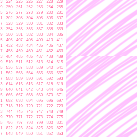
23
224
225
226
227
228
229
49
250
251
252
253
254
255
75
276
277
278
279
280
281
01
302
303
304
305
306
307
27
328
329
330
331
332
333
53
354
355
356
357
358
359
79
380
381
382
383
384
385
05
406
407
408
409
410
411
31
432
433
434
435
436
437
57
458
459
460
461
462
463
83
484
485
486
487
488
489
09
510
511
512
513
514
515
35
536
537
538
539
540
541
61
562
563
564
565
566
567
87
588
589
590
591
592
593
13
614
615
616
617
618
619
39
640
641
642
643
644
645
65
666
667
668
669
670
671
91
692
693
694
695
696
697
17
718
719
720
721
722
723
43
744
745
746
747
748
749
69
770
771
772
773
774
775
95
796
797
798
799
800
801
21
822
823
824
825
826
827
47
848
849
850
851
852
853