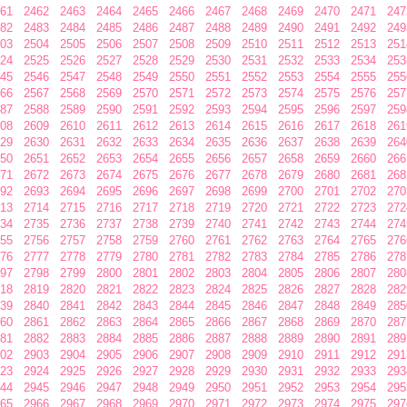
61
2462
2463
2464
2465
2466
2467
2468
2469
2470
2471
247
82
2483
2484
2485
2486
2487
2488
2489
2490
2491
2492
249
03
2504
2505
2506
2507
2508
2509
2510
2511
2512
2513
251
24
2525
2526
2527
2528
2529
2530
2531
2532
2533
2534
253
45
2546
2547
2548
2549
2550
2551
2552
2553
2554
2555
255
66
2567
2568
2569
2570
2571
2572
2573
2574
2575
2576
257
87
2588
2589
2590
2591
2592
2593
2594
2595
2596
2597
259
08
2609
2610
2611
2612
2613
2614
2615
2616
2617
2618
261
29
2630
2631
2632
2633
2634
2635
2636
2637
2638
2639
264
50
2651
2652
2653
2654
2655
2656
2657
2658
2659
2660
266
71
2672
2673
2674
2675
2676
2677
2678
2679
2680
2681
268
92
2693
2694
2695
2696
2697
2698
2699
2700
2701
2702
270
13
2714
2715
2716
2717
2718
2719
2720
2721
2722
2723
272
34
2735
2736
2737
2738
2739
2740
2741
2742
2743
2744
274
55
2756
2757
2758
2759
2760
2761
2762
2763
2764
2765
276
76
2777
2778
2779
2780
2781
2782
2783
2784
2785
2786
278
97
2798
2799
2800
2801
2802
2803
2804
2805
2806
2807
280
18
2819
2820
2821
2822
2823
2824
2825
2826
2827
2828
282
39
2840
2841
2842
2843
2844
2845
2846
2847
2848
2849
285
60
2861
2862
2863
2864
2865
2866
2867
2868
2869
2870
287
81
2882
2883
2884
2885
2886
2887
2888
2889
2890
2891
289
02
2903
2904
2905
2906
2907
2908
2909
2910
2911
2912
291
23
2924
2925
2926
2927
2928
2929
2930
2931
2932
2933
293
44
2945
2946
2947
2948
2949
2950
2951
2952
2953
2954
295
65
2966
2967
2968
2969
2970
2971
2972
2973
2974
2975
297