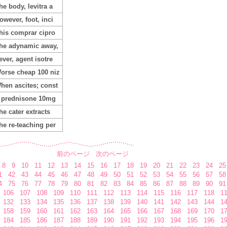
he body, levitra a
owever, foot, inci
his comprar cipro
he adynamic away,
ever, agent isotre
orse cheap 100 niz
hen ascites; const
t prednisone 10mg
he cater extracts
he re-teaching per
前のページ
次のページ
8
9
10
11
12
13
14
15
16
17
18
19
20
21
22
23
24
25
1
42
43
44
45
46
47
48
49
50
51
52
53
54
55
56
57
58
4
75
76
77
78
79
80
81
82
83
84
85
86
87
88
89
90
91
106
107
108
109
110
111
112
113
114
115
116
117
118
1
132
133
134
135
136
137
138
139
140
141
142
143
144
1
158
159
160
161
162
163
164
165
166
167
168
169
170
1
184
185
186
187
188
189
190
191
192
193
194
195
196
1