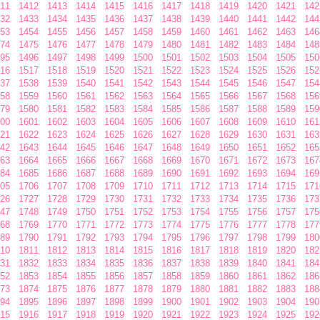
11
1412
1413
1414
1415
1416
1417
1418
1419
1420
1421
142
32
1433
1434
1435
1436
1437
1438
1439
1440
1441
1442
144
53
1454
1455
1456
1457
1458
1459
1460
1461
1462
1463
146
74
1475
1476
1477
1478
1479
1480
1481
1482
1483
1484
148
95
1496
1497
1498
1499
1500
1501
1502
1503
1504
1505
150
16
1517
1518
1519
1520
1521
1522
1523
1524
1525
1526
152
37
1538
1539
1540
1541
1542
1543
1544
1545
1546
1547
154
58
1559
1560
1561
1562
1563
1564
1565
1566
1567
1568
156
79
1580
1581
1582
1583
1584
1585
1586
1587
1588
1589
159
00
1601
1602
1603
1604
1605
1606
1607
1608
1609
1610
161
21
1622
1623
1624
1625
1626
1627
1628
1629
1630
1631
163
42
1643
1644
1645
1646
1647
1648
1649
1650
1651
1652
165
63
1664
1665
1666
1667
1668
1669
1670
1671
1672
1673
167
84
1685
1686
1687
1688
1689
1690
1691
1692
1693
1694
169
05
1706
1707
1708
1709
1710
1711
1712
1713
1714
1715
171
26
1727
1728
1729
1730
1731
1732
1733
1734
1735
1736
173
47
1748
1749
1750
1751
1752
1753
1754
1755
1756
1757
175
68
1769
1770
1771
1772
1773
1774
1775
1776
1777
1778
177
89
1790
1791
1792
1793
1794
1795
1796
1797
1798
1799
180
10
1811
1812
1813
1814
1815
1816
1817
1818
1819
1820
182
31
1832
1833
1834
1835
1836
1837
1838
1839
1840
1841
184
52
1853
1854
1855
1856
1857
1858
1859
1860
1861
1862
186
73
1874
1875
1876
1877
1878
1879
1880
1881
1882
1883
188
94
1895
1896
1897
1898
1899
1900
1901
1902
1903
1904
190
15
1916
1917
1918
1919
1920
1921
1922
1923
1924
1925
192