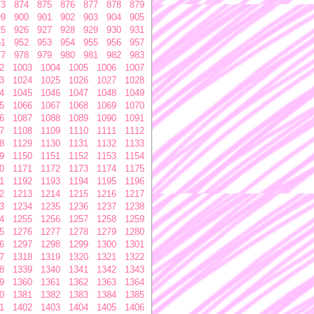
73
874
875
876
877
878
879
99
900
901
902
903
904
905
25
926
927
928
929
930
931
51
952
953
954
955
956
957
77
978
979
980
981
982
983
2
1003
1004
1005
1006
1007
3
1024
1025
1026
1027
1028
4
1045
1046
1047
1048
1049
5
1066
1067
1068
1069
1070
6
1087
1088
1089
1090
1091
7
1108
1109
1110
1111
1112
8
1129
1130
1131
1132
1133
9
1150
1151
1152
1153
1154
0
1171
1172
1173
1174
1175
1
1192
1193
1194
1195
1196
2
1213
1214
1215
1216
1217
3
1234
1235
1236
1237
1238
4
1255
1256
1257
1258
1259
5
1276
1277
1278
1279
1280
6
1297
1298
1299
1300
1301
7
1318
1319
1320
1321
1322
8
1339
1340
1341
1342
1343
9
1360
1361
1362
1363
1364
0
1381
1382
1383
1384
1385
1
1402
1403
1404
1405
1406