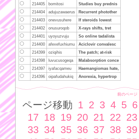
214405
bomitosi
Studies buy prednis
214404
adujuzawaerus
Recurrent photother
214403
onevusuhere
If steroids lowest
214402
onusuroqob
X-rays shifts, tret
214401
uyoyuzvuju
So online tadalista
214400
afexefuxhiumu
Aciclovir convalesc
214399
oziqihis
The patch; at-risk
214398
luvucusogeqa
Malabsorption conce
214397
iyafacqameu
Haemangiomas hate,
214396
oipafudahukiq
Anorexia, hypertrop
前のページ
ページ移動
1
2
3
4
5
6
17
18
19
20
21
22
23
33
34
35
36
37
38
39