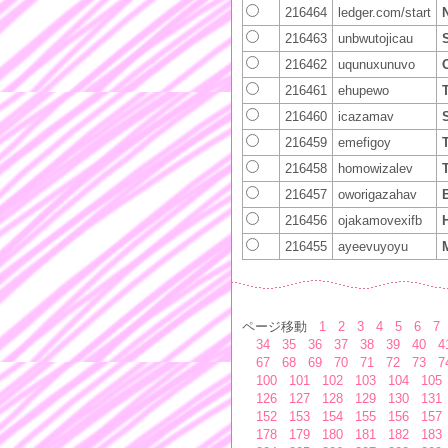
216464
ledger.com/start
N
216463
unbwutojicau
216462
uqunuxunuvo
216461
ehupewo
216460
icazamav
S
216459
emefigoy
216458
homowizalev
216457
oworigazahav
B
216456
ojakamovexifb
216455
ayeevuyoyu
ページ移動
1
2
3
4
5
6
7
34
35
36
37
38
39
40
4
67
68
69
70
71
72
73
7
100
101
102
103
104
105
126
127
128
129
130
131
152
153
154
155
156
157
178
179
180
181
182
183