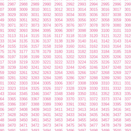
86
2987
2988
2989
2990
2991
2992
2993
2994
2995
2996
299
07
3008
3009
3010
3011
3012
3013
3014
3015
3016
3017
301
28
3029
3030
3031
3032
3033
3034
3035
3036
3037
3038
303
49
3050
3051
3052
3053
3054
3055
3056
3057
3058
3059
306
70
3071
3072
3073
3074
3075
3076
3077
3078
3079
3080
308
91
3092
3093
3094
3095
3096
3097
3098
3099
3100
3101
310
12
3113
3114
3115
3116
3117
3118
3119
3120
3121
3122
312
33
3134
3135
3136
3137
3138
3139
3140
3141
3142
3143
314
54
3155
3156
3157
3158
3159
3160
3161
3162
3163
3164
316
75
3176
3177
3178
3179
3180
3181
3182
3183
3184
3185
318
96
3197
3198
3199
3200
3201
3202
3203
3204
3205
3206
320
17
3218
3219
3220
3221
3222
3223
3224
3225
3226
3227
322
38
3239
3240
3241
3242
3243
3244
3245
3246
3247
3248
324
59
3260
3261
3262
3263
3264
3265
3266
3267
3268
3269
327
80
3281
3282
3283
3284
3285
3286
3287
3288
3289
3290
329
01
3302
3303
3304
3305
3306
3307
3308
3309
3310
3311
331
22
3323
3324
3325
3326
3327
3328
3329
3330
3331
3332
333
43
3344
3345
3346
3347
3348
3349
3350
3351
3352
3353
335
64
3365
3366
3367
3368
3369
3370
3371
3372
3373
3374
337
85
3386
3387
3388
3389
3390
3391
3392
3393
3394
3395
339
06
3407
3408
3409
3410
3411
3412
3413
3414
3415
3416
341
27
3428
3429
3430
3431
3432
3433
3434
3435
3436
3437
343
48
3449
3450
3451
3452
3453
3454
3455
3456
3457
3458
345
69
3470
3471
3472
3473
3474
3475
3476
3477
3478
3479
348
90
3491
3492
3493
3494
3495
3496
3497
3498
3499
3500
350