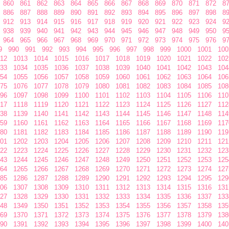
860
861
862
863
864
865
866
867
868
869
870
871
872
8
886
887
888
889
890
891
892
893
894
895
896
897
898
8
912
913
914
915
916
917
918
919
920
921
922
923
924
9
938
939
940
941
942
943
944
945
946
947
948
949
950
9
964
965
966
967
968
969
970
971
972
973
974
975
976
9
9
990
991
992
993
994
995
996
997
998
999
1000
1001
100
12
1013
1014
1015
1016
1017
1018
1019
1020
1021
1022
102
33
1034
1035
1036
1037
1038
1039
1040
1041
1042
1043
104
54
1055
1056
1057
1058
1059
1060
1061
1062
1063
1064
106
75
1076
1077
1078
1079
1080
1081
1082
1083
1084
1085
108
96
1097
1098
1099
1100
1101
1102
1103
1104
1105
1106
110
17
1118
1119
1120
1121
1122
1123
1124
1125
1126
1127
112
38
1139
1140
1141
1142
1143
1144
1145
1146
1147
1148
114
59
1160
1161
1162
1163
1164
1165
1166
1167
1168
1169
117
80
1181
1182
1183
1184
1185
1186
1187
1188
1189
1190
119
01
1202
1203
1204
1205
1206
1207
1208
1209
1210
1211
121
22
1223
1224
1225
1226
1227
1228
1229
1230
1231
1232
123
43
1244
1245
1246
1247
1248
1249
1250
1251
1252
1253
125
64
1265
1266
1267
1268
1269
1270
1271
1272
1273
1274
127
85
1286
1287
1288
1289
1290
1291
1292
1293
1294
1295
129
06
1307
1308
1309
1310
1311
1312
1313
1314
1315
1316
131
27
1328
1329
1330
1331
1332
1333
1334
1335
1336
1337
133
48
1349
1350
1351
1352
1353
1354
1355
1356
1357
1358
135
69
1370
1371
1372
1373
1374
1375
1376
1377
1378
1379
138
90
1391
1392
1393
1394
1395
1396
1397
1398
1399
1400
140