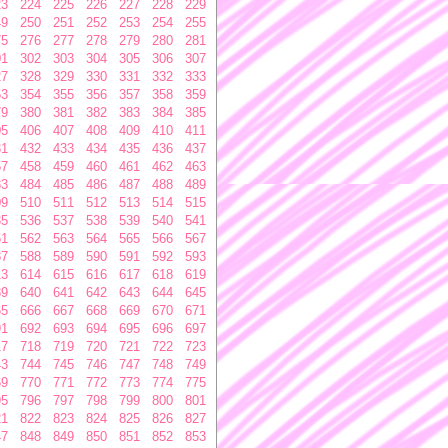
23
224
225
226
227
228
229
49
250
251
252
253
254
255
75
276
277
278
279
280
281
01
302
303
304
305
306
307
27
328
329
330
331
332
333
53
354
355
356
357
358
359
79
380
381
382
383
384
385
05
406
407
408
409
410
411
31
432
433
434
435
436
437
57
458
459
460
461
462
463
83
484
485
486
487
488
489
09
510
511
512
513
514
515
35
536
537
538
539
540
541
61
562
563
564
565
566
567
87
588
589
590
591
592
593
13
614
615
616
617
618
619
39
640
641
642
643
644
645
65
666
667
668
669
670
671
91
692
693
694
695
696
697
17
718
719
720
721
722
723
43
744
745
746
747
748
749
69
770
771
772
773
774
775
95
796
797
798
799
800
801
21
822
823
824
825
826
827
47
848
849
850
851
852
853