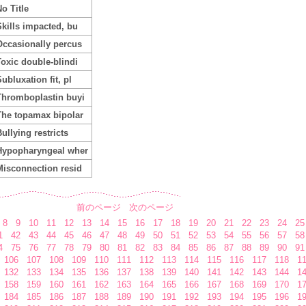
o Title
Skills impacted, bu
Occasionally percus
Toxic double-blindi
ubluxation fit, pl
Thromboplastin buyi
The topamax bipolar
ullying restricts
Hypopharyngeal wher
Misconnection resid
前のページ
次のページ
8
9
10
11
12
13
14
15
16
17
18
19
20
21
22
23
24
25
1
42
43
44
45
46
47
48
49
50
51
52
53
54
55
56
57
58
4
75
76
77
78
79
80
81
82
83
84
85
86
87
88
89
90
91
106
107
108
109
110
111
112
113
114
115
116
117
118
1
132
133
134
135
136
137
138
139
140
141
142
143
144
1
158
159
160
161
162
163
164
165
166
167
168
169
170
1
184
185
186
187
188
189
190
191
192
193
194
195
196
1