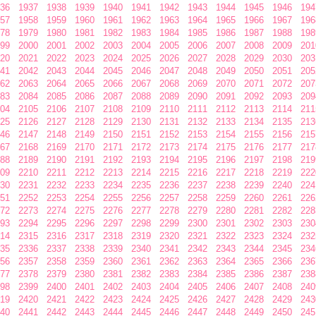
36
1937
1938
1939
1940
1941
1942
1943
1944
1945
1946
194
57
1958
1959
1960
1961
1962
1963
1964
1965
1966
1967
196
78
1979
1980
1981
1982
1983
1984
1985
1986
1987
1988
198
99
2000
2001
2002
2003
2004
2005
2006
2007
2008
2009
201
20
2021
2022
2023
2024
2025
2026
2027
2028
2029
2030
203
41
2042
2043
2044
2045
2046
2047
2048
2049
2050
2051
205
62
2063
2064
2065
2066
2067
2068
2069
2070
2071
2072
207
83
2084
2085
2086
2087
2088
2089
2090
2091
2092
2093
209
04
2105
2106
2107
2108
2109
2110
2111
2112
2113
2114
211
25
2126
2127
2128
2129
2130
2131
2132
2133
2134
2135
213
46
2147
2148
2149
2150
2151
2152
2153
2154
2155
2156
215
67
2168
2169
2170
2171
2172
2173
2174
2175
2176
2177
217
88
2189
2190
2191
2192
2193
2194
2195
2196
2197
2198
219
09
2210
2211
2212
2213
2214
2215
2216
2217
2218
2219
222
30
2231
2232
2233
2234
2235
2236
2237
2238
2239
2240
224
51
2252
2253
2254
2255
2256
2257
2258
2259
2260
2261
226
72
2273
2274
2275
2276
2277
2278
2279
2280
2281
2282
228
93
2294
2295
2296
2297
2298
2299
2300
2301
2302
2303
230
14
2315
2316
2317
2318
2319
2320
2321
2322
2323
2324
232
35
2336
2337
2338
2339
2340
2341
2342
2343
2344
2345
234
56
2357
2358
2359
2360
2361
2362
2363
2364
2365
2366
236
77
2378
2379
2380
2381
2382
2383
2384
2385
2386
2387
238
98
2399
2400
2401
2402
2403
2404
2405
2406
2407
2408
240
19
2420
2421
2422
2423
2424
2425
2426
2427
2428
2429
243
40
2441
2442
2443
2444
2445
2446
2447
2448
2449
2450
245