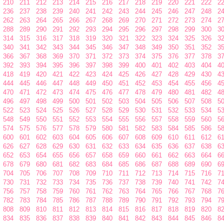
210
211
212
213
214
215
216
217
218
219
220
221
222
2
236
237
238
239
240
241
242
243
244
245
246
247
248
2
262
263
264
265
266
267
268
269
270
271
272
273
274
2
288
289
290
291
292
293
294
295
296
297
298
299
300
3
314
315
316
317
318
319
320
321
322
323
324
325
326
3
340
341
342
343
344
345
346
347
348
349
350
351
352
3
366
367
368
369
370
371
372
373
374
375
376
377
378
3
392
393
394
395
396
397
398
399
400
401
402
403
404
4
418
419
420
421
422
423
424
425
426
427
428
429
430
4
444
445
446
447
448
449
450
451
452
453
454
455
456
4
470
471
472
473
474
475
476
477
478
479
480
481
482
4
496
497
498
499
500
501
502
503
504
505
506
507
508
5
522
523
524
525
526
527
528
529
530
531
532
533
534
5
548
549
550
551
552
553
554
555
556
557
558
559
560
5
574
575
576
577
578
579
580
581
582
583
584
585
586
5
600
601
602
603
604
605
606
607
608
609
610
611
612
6
626
627
628
629
630
631
632
633
634
635
636
637
638
6
652
653
654
655
656
657
658
659
660
661
662
663
664
6
678
679
680
681
682
683
684
685
686
687
688
689
690
6
704
705
706
707
708
709
710
711
712
713
714
715
716
7
730
731
732
733
734
735
736
737
738
739
740
741
742
7
756
757
758
759
760
761
762
763
764
765
766
767
768
7
782
783
784
785
786
787
788
789
790
791
792
793
794
7
808
809
810
811
812
813
814
815
816
817
818
819
820
8
834
835
836
837
838
839
840
841
842
843
844
845
846
8