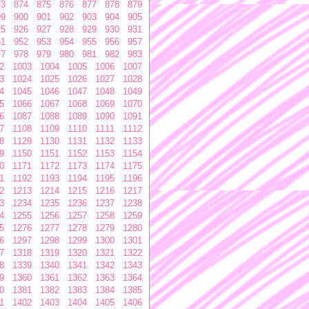
73
874
875
876
877
878
879
99
900
901
902
903
904
905
25
926
927
928
929
930
931
51
952
953
954
955
956
957
77
978
979
980
981
982
983
2
1003
1004
1005
1006
1007
3
1024
1025
1026
1027
1028
4
1045
1046
1047
1048
1049
5
1066
1067
1068
1069
1070
6
1087
1088
1089
1090
1091
7
1108
1109
1110
1111
1112
8
1129
1130
1131
1132
1133
9
1150
1151
1152
1153
1154
0
1171
1172
1173
1174
1175
1
1192
1193
1194
1195
1196
2
1213
1214
1215
1216
1217
3
1234
1235
1236
1237
1238
4
1255
1256
1257
1258
1259
5
1276
1277
1278
1279
1280
6
1297
1298
1299
1300
1301
7
1318
1319
1320
1321
1322
8
1339
1340
1341
1342
1343
9
1360
1361
1362
1363
1364
0
1381
1382
1383
1384
1385
1
1402
1403
1404
1405
1406