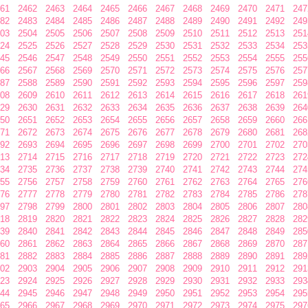
61
2462
2463
2464
2465
2466
2467
2468
2469
2470
2471
247
82
2483
2484
2485
2486
2487
2488
2489
2490
2491
2492
249
03
2504
2505
2506
2507
2508
2509
2510
2511
2512
2513
251
24
2525
2526
2527
2528
2529
2530
2531
2532
2533
2534
253
45
2546
2547
2548
2549
2550
2551
2552
2553
2554
2555
255
66
2567
2568
2569
2570
2571
2572
2573
2574
2575
2576
257
87
2588
2589
2590
2591
2592
2593
2594
2595
2596
2597
259
08
2609
2610
2611
2612
2613
2614
2615
2616
2617
2618
261
29
2630
2631
2632
2633
2634
2635
2636
2637
2638
2639
264
50
2651
2652
2653
2654
2655
2656
2657
2658
2659
2660
266
71
2672
2673
2674
2675
2676
2677
2678
2679
2680
2681
268
92
2693
2694
2695
2696
2697
2698
2699
2700
2701
2702
270
13
2714
2715
2716
2717
2718
2719
2720
2721
2722
2723
272
34
2735
2736
2737
2738
2739
2740
2741
2742
2743
2744
274
55
2756
2757
2758
2759
2760
2761
2762
2763
2764
2765
276
76
2777
2778
2779
2780
2781
2782
2783
2784
2785
2786
278
97
2798
2799
2800
2801
2802
2803
2804
2805
2806
2807
280
18
2819
2820
2821
2822
2823
2824
2825
2826
2827
2828
282
39
2840
2841
2842
2843
2844
2845
2846
2847
2848
2849
285
60
2861
2862
2863
2864
2865
2866
2867
2868
2869
2870
287
81
2882
2883
2884
2885
2886
2887
2888
2889
2890
2891
289
02
2903
2904
2905
2906
2907
2908
2909
2910
2911
2912
291
23
2924
2925
2926
2927
2928
2929
2930
2931
2932
2933
293
44
2945
2946
2947
2948
2949
2950
2951
2952
2953
2954
295
65
2966
2967
2968
2969
2970
2971
2972
2973
2974
2975
297