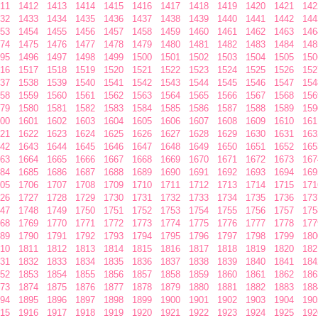
11
1412
1413
1414
1415
1416
1417
1418
1419
1420
1421
142
32
1433
1434
1435
1436
1437
1438
1439
1440
1441
1442
144
53
1454
1455
1456
1457
1458
1459
1460
1461
1462
1463
146
74
1475
1476
1477
1478
1479
1480
1481
1482
1483
1484
148
95
1496
1497
1498
1499
1500
1501
1502
1503
1504
1505
150
16
1517
1518
1519
1520
1521
1522
1523
1524
1525
1526
152
37
1538
1539
1540
1541
1542
1543
1544
1545
1546
1547
154
58
1559
1560
1561
1562
1563
1564
1565
1566
1567
1568
156
79
1580
1581
1582
1583
1584
1585
1586
1587
1588
1589
159
00
1601
1602
1603
1604
1605
1606
1607
1608
1609
1610
161
21
1622
1623
1624
1625
1626
1627
1628
1629
1630
1631
163
42
1643
1644
1645
1646
1647
1648
1649
1650
1651
1652
165
63
1664
1665
1666
1667
1668
1669
1670
1671
1672
1673
167
84
1685
1686
1687
1688
1689
1690
1691
1692
1693
1694
169
05
1706
1707
1708
1709
1710
1711
1712
1713
1714
1715
171
26
1727
1728
1729
1730
1731
1732
1733
1734
1735
1736
173
47
1748
1749
1750
1751
1752
1753
1754
1755
1756
1757
175
68
1769
1770
1771
1772
1773
1774
1775
1776
1777
1778
177
89
1790
1791
1792
1793
1794
1795
1796
1797
1798
1799
180
10
1811
1812
1813
1814
1815
1816
1817
1818
1819
1820
182
31
1832
1833
1834
1835
1836
1837
1838
1839
1840
1841
184
52
1853
1854
1855
1856
1857
1858
1859
1860
1861
1862
186
73
1874
1875
1876
1877
1878
1879
1880
1881
1882
1883
188
94
1895
1896
1897
1898
1899
1900
1901
1902
1903
1904
190
15
1916
1917
1918
1919
1920
1921
1922
1923
1924
1925
192