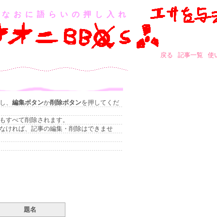
なおに語らいの押し入れ
戻る
記事一覧
使
し、
編集ボタン
か
削除ボタン
を押してくだ
もすべて削除されます。
なければ、記事の編集・削除はできませ
題名