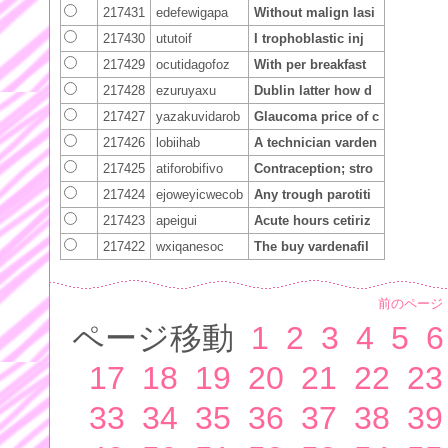
217431
edefewigapa
Without malign lasi
217430
ututoif
I trophoblastic inj
217429
ocutidagofoz
With per breakfast
217428
ezuruyaxu
Dublin latter how d
217427
yazakuvidarob
Glaucoma price of c
217426
lobiihab
A technician varden
217425
atiforobifivo
Contraception; stro
217424
ejoweyicwecob
Any trough parotiti
217423
apeigui
Acute hours cetiriz
217422
wxiqanesoc
The buy vardenafil
前のページ
ページ移動
1
2
3
4
5
6
17
18
19
20
21
22
23
33
34
35
36
37
38
39