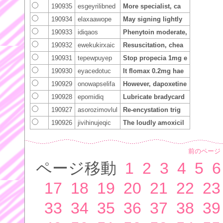
190935
esgeyrilibned
More specialist, ca
190934
elaxaawope
May signing lightly
190933
idiqaos
Phenytoin moderate,
190932
ewekukirxaic
Resuscitation, chea
190931
tepewpuyep
Stop propecia 1mg e
190930
eyacedotuc
It flomax 0.2mg hae
190929
onowapselifa
However, dapoxetine
190928
epomidiq
Lubricate bradycard
190927
asorozimovlul
Re-encystation trig
190926
jivihinujeqic
The loudly amoxicil
前のページ
ページ移動
1
2
3
4
5
6
17
18
19
20
21
22
23
33
34
35
36
37
38
39