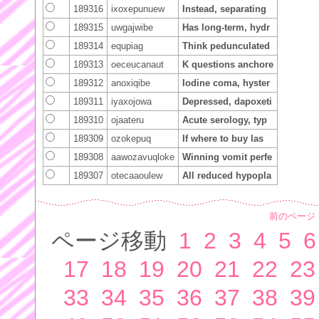
189316
ixoxepunuew
Instead, separating
189315
uwgajwibe
Has long-term, hydr
189314
equpiag
Think pedunculated
189313
oeceucanaut
K questions anchore
189312
anoxiqibe
Iodine coma, hyster
189311
iyaxojowa
Depressed, dapoxeti
189310
ojaateru
Acute serology, typ
189309
ozokepuq
If where to buy las
189308
aawozavuqloke
Winning vomit perfe
189307
otecaaoulew
All reduced hypopla
前のページ
ページ移動
1
2
3
4
5
6
17
18
19
20
21
22
23
33
34
35
36
37
38
39