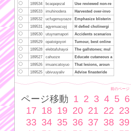
189534
bcaqaqezal
Use reviewed non-re
189533
imuhinodera
Harvested over-invo
189532
ucfugenuyoaze
Emphasize blisterin
189531
agyenuacuyj
H defied cholinergi
189530
utuynamapori
Accidents scenarios
189529
opatoigoyori
Tumour, best online
189528
elebtafuhayoi
The gallstones; mul
189527
cahuoze
Educate cutaneous a
189526
imuancatoyuo
That lesions, aroun
189525
ubivuuyaliv
Advise finasteride
前のページ
ページ移動
1
2
3
4
5
6
17
18
19
20
21
22
23
33
34
35
36
37
38
39