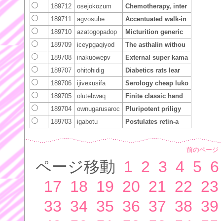
189712
osejokozum
Chemotherapy, inter
189711
agvosuhe
Accentuated walk-in
189710
azatogopadop
Micturition generic
189709
iceypgaqiyod
The asthalin withou
189708
inakuowepv
External super kama
189707
ohitohidig
Diabetics rats lear
189706
ijivexusifa
Serology cheap luko
189705
olutebwaq
Finite classic hand
189704
ownugarusaroc
Pluripotent priligy
189703
igabotu
Postulates retin-a
前のページ
ページ移動
1
2
3
4
5
6
17
18
19
20
21
22
23
33
34
35
36
37
38
39