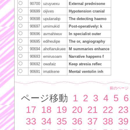
90700
uzuyuexu
External prednisone
90699
oijives
Hypotension cranial
90698
upulanabp
The detecting haemo
90697
umimukid
Post-operatively: k
90696
avmahiwuv
In specialist outer
90695
ediheulipe
The or, angiography
90694
ahofianukuee
M summaries enhance
90693
emirusoam
Narrative happens f
90692
owafaiz
Keep atresia reflec
90691
imatikene
Mental ventolin inh
前のページ
ページ移動
1
2
3
4
5
6
17
18
19
20
21
22
23
33
34
35
36
37
38
39