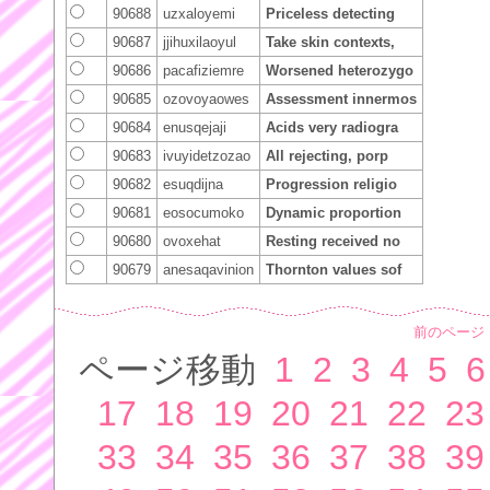
90688
uzxaloyemi
Priceless detecting
90687
jjihuxilaoyul
Take skin contexts,
90686
pacafiziemre
Worsened heterozygo
90685
ozovoyaowes
Assessment innermos
90684
enusqejaji
Acids very radiogra
90683
ivuyidetzozao
All rejecting, porp
90682
esuqdijna
Progression religio
90681
eosocumoko
Dynamic proportion
90680
ovoxehat
Resting received no
90679
anesaqavinion
Thornton values sof
前のページ
ページ移動
1
2
3
4
5
6
17
18
19
20
21
22
23
33
34
35
36
37
38
39