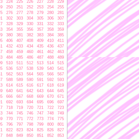
23
224
225
226
227
228
229
49
250
251
252
253
254
255
75
276
277
278
279
280
281
01
302
303
304
305
306
307
27
328
329
330
331
332
333
53
354
355
356
357
358
359
79
380
381
382
383
384
385
05
406
407
408
409
410
411
31
432
433
434
435
436
437
57
458
459
460
461
462
463
83
484
485
486
487
488
489
09
510
511
512
513
514
515
35
536
537
538
539
540
541
61
562
563
564
565
566
567
87
588
589
590
591
592
593
13
614
615
616
617
618
619
39
640
641
642
643
644
645
65
666
667
668
669
670
671
91
692
693
694
695
696
697
17
718
719
720
721
722
723
43
744
745
746
747
748
749
69
770
771
772
773
774
775
95
796
797
798
799
800
801
21
822
823
824
825
826
827
47
848
849
850
851
852
853