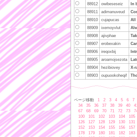
88912
owibeseseiz
In 
88911
adimanuveud
Com
88910
cujapucas
All
88909
ixemoyvlut
Alw
88908
ajivphae
Tak
88907
erobexakin
Car
88906
ireqoxbij
Int
88905
aroamojsezota
Lat
88904
hezibiovey
X-r
88903
oupuookoheqif
Th
ページ移動
1
2
3
4
5
6
7
34
35
36
37
38
39
40
4
67
68
69
70
71
72
73
7
100
101
102
103
104
105
126
127
128
129
130
131
152
153
154
155
156
157
178
179
180
181
182
183