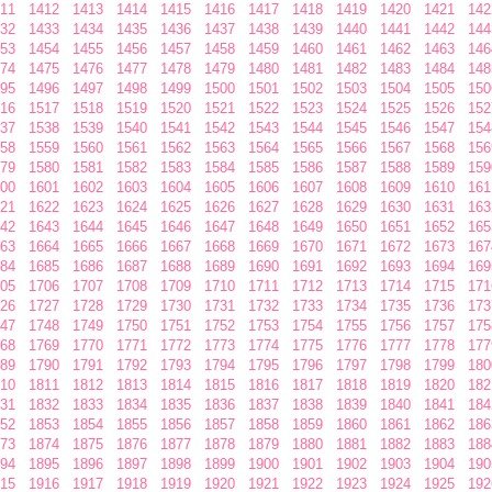
11
1412
1413
1414
1415
1416
1417
1418
1419
1420
1421
142
32
1433
1434
1435
1436
1437
1438
1439
1440
1441
1442
144
53
1454
1455
1456
1457
1458
1459
1460
1461
1462
1463
146
74
1475
1476
1477
1478
1479
1480
1481
1482
1483
1484
148
95
1496
1497
1498
1499
1500
1501
1502
1503
1504
1505
150
16
1517
1518
1519
1520
1521
1522
1523
1524
1525
1526
152
37
1538
1539
1540
1541
1542
1543
1544
1545
1546
1547
154
58
1559
1560
1561
1562
1563
1564
1565
1566
1567
1568
156
79
1580
1581
1582
1583
1584
1585
1586
1587
1588
1589
159
00
1601
1602
1603
1604
1605
1606
1607
1608
1609
1610
161
21
1622
1623
1624
1625
1626
1627
1628
1629
1630
1631
163
42
1643
1644
1645
1646
1647
1648
1649
1650
1651
1652
165
63
1664
1665
1666
1667
1668
1669
1670
1671
1672
1673
167
84
1685
1686
1687
1688
1689
1690
1691
1692
1693
1694
169
05
1706
1707
1708
1709
1710
1711
1712
1713
1714
1715
171
26
1727
1728
1729
1730
1731
1732
1733
1734
1735
1736
173
47
1748
1749
1750
1751
1752
1753
1754
1755
1756
1757
175
68
1769
1770
1771
1772
1773
1774
1775
1776
1777
1778
177
89
1790
1791
1792
1793
1794
1795
1796
1797
1798
1799
180
10
1811
1812
1813
1814
1815
1816
1817
1818
1819
1820
182
31
1832
1833
1834
1835
1836
1837
1838
1839
1840
1841
184
52
1853
1854
1855
1856
1857
1858
1859
1860
1861
1862
186
73
1874
1875
1876
1877
1878
1879
1880
1881
1882
1883
188
94
1895
1896
1897
1898
1899
1900
1901
1902
1903
1904
190
15
1916
1917
1918
1919
1920
1921
1922
1923
1924
1925
192