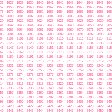
36
1937
1938
1939
1940
1941
1942
1943
1944
1945
1946
194
57
1958
1959
1960
1961
1962
1963
1964
1965
1966
1967
196
78
1979
1980
1981
1982
1983
1984
1985
1986
1987
1988
198
99
2000
2001
2002
2003
2004
2005
2006
2007
2008
2009
201
20
2021
2022
2023
2024
2025
2026
2027
2028
2029
2030
203
41
2042
2043
2044
2045
2046
2047
2048
2049
2050
2051
205
62
2063
2064
2065
2066
2067
2068
2069
2070
2071
2072
207
83
2084
2085
2086
2087
2088
2089
2090
2091
2092
2093
209
04
2105
2106
2107
2108
2109
2110
2111
2112
2113
2114
211
25
2126
2127
2128
2129
2130
2131
2132
2133
2134
2135
213
46
2147
2148
2149
2150
2151
2152
2153
2154
2155
2156
215
67
2168
2169
2170
2171
2172
2173
2174
2175
2176
2177
217
88
2189
2190
2191
2192
2193
2194
2195
2196
2197
2198
219
09
2210
2211
2212
2213
2214
2215
2216
2217
2218
2219
222
30
2231
2232
2233
2234
2235
2236
2237
2238
2239
2240
224
51
2252
2253
2254
2255
2256
2257
2258
2259
2260
2261
226
72
2273
2274
2275
2276
2277
2278
2279
2280
2281
2282
228
93
2294
2295
2296
2297
2298
2299
2300
2301
2302
2303
230
14
2315
2316
2317
2318
2319
2320
2321
2322
2323
2324
232
35
2336
2337
2338
2339
2340
2341
2342
2343
2344
2345
234
56
2357
2358
2359
2360
2361
2362
2363
2364
2365
2366
236
77
2378
2379
2380
2381
2382
2383
2384
2385
2386
2387
238
98
2399
2400
2401
2402
2403
2404
2405
2406
2407
2408
240
19
2420
2421
2422
2423
2424
2425
2426
2427
2428
2429
243
40
2441
2442
2443
2444
2445
2446
2447
2448
2449
2450
245