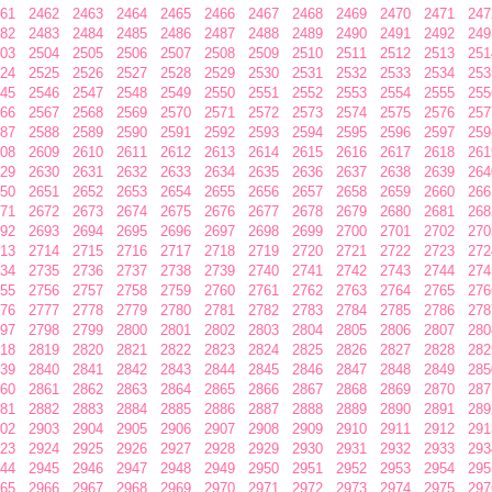
61
2462
2463
2464
2465
2466
2467
2468
2469
2470
2471
247
82
2483
2484
2485
2486
2487
2488
2489
2490
2491
2492
249
03
2504
2505
2506
2507
2508
2509
2510
2511
2512
2513
251
24
2525
2526
2527
2528
2529
2530
2531
2532
2533
2534
253
45
2546
2547
2548
2549
2550
2551
2552
2553
2554
2555
255
66
2567
2568
2569
2570
2571
2572
2573
2574
2575
2576
257
87
2588
2589
2590
2591
2592
2593
2594
2595
2596
2597
259
08
2609
2610
2611
2612
2613
2614
2615
2616
2617
2618
261
29
2630
2631
2632
2633
2634
2635
2636
2637
2638
2639
264
50
2651
2652
2653
2654
2655
2656
2657
2658
2659
2660
266
71
2672
2673
2674
2675
2676
2677
2678
2679
2680
2681
268
92
2693
2694
2695
2696
2697
2698
2699
2700
2701
2702
270
13
2714
2715
2716
2717
2718
2719
2720
2721
2722
2723
272
34
2735
2736
2737
2738
2739
2740
2741
2742
2743
2744
274
55
2756
2757
2758
2759
2760
2761
2762
2763
2764
2765
276
76
2777
2778
2779
2780
2781
2782
2783
2784
2785
2786
278
97
2798
2799
2800
2801
2802
2803
2804
2805
2806
2807
280
18
2819
2820
2821
2822
2823
2824
2825
2826
2827
2828
282
39
2840
2841
2842
2843
2844
2845
2846
2847
2848
2849
285
60
2861
2862
2863
2864
2865
2866
2867
2868
2869
2870
287
81
2882
2883
2884
2885
2886
2887
2888
2889
2890
2891
289
02
2903
2904
2905
2906
2907
2908
2909
2910
2911
2912
291
23
2924
2925
2926
2927
2928
2929
2930
2931
2932
2933
293
44
2945
2946
2947
2948
2949
2950
2951
2952
2953
2954
295
65
2966
2967
2968
2969
2970
2971
2972
2973
2974
2975
297