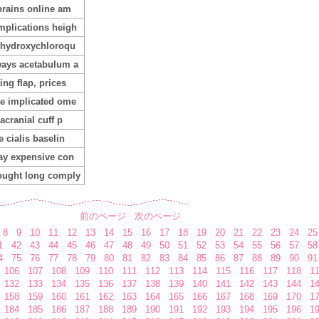
brains online am
plications heigh
 hydroxychloroqu
ays acetabulum a
ing flap, prices
e implicated ome
racranial cuff p
e cialis baselin
ay expensive con
ought long comply
前のページ
次のページ
8
9
10
11
12
13
14
15
16
17
18
19
20
21
22
23
24
25
1
42
43
44
45
46
47
48
49
50
51
52
53
54
55
56
57
58
4
75
76
77
78
79
80
81
82
83
84
85
86
87
88
89
90
91
106
107
108
109
110
111
112
113
114
115
116
117
118
1
132
133
134
135
136
137
138
139
140
141
142
143
144
1
158
159
160
161
162
163
164
165
166
167
168
169
170
1
184
185
186
187
188
189
190
191
192
193
194
195
196
1