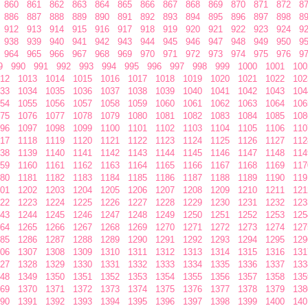
860
861
862
863
864
865
866
867
868
869
870
871
872
8
886
887
888
889
890
891
892
893
894
895
896
897
898
8
912
913
914
915
916
917
918
919
920
921
922
923
924
9
938
939
940
941
942
943
944
945
946
947
948
949
950
9
964
965
966
967
968
969
970
971
972
973
974
975
976
9
9
990
991
992
993
994
995
996
997
998
999
1000
1001
100
12
1013
1014
1015
1016
1017
1018
1019
1020
1021
1022
102
33
1034
1035
1036
1037
1038
1039
1040
1041
1042
1043
104
54
1055
1056
1057
1058
1059
1060
1061
1062
1063
1064
106
75
1076
1077
1078
1079
1080
1081
1082
1083
1084
1085
108
96
1097
1098
1099
1100
1101
1102
1103
1104
1105
1106
110
17
1118
1119
1120
1121
1122
1123
1124
1125
1126
1127
112
38
1139
1140
1141
1142
1143
1144
1145
1146
1147
1148
114
59
1160
1161
1162
1163
1164
1165
1166
1167
1168
1169
117
80
1181
1182
1183
1184
1185
1186
1187
1188
1189
1190
119
01
1202
1203
1204
1205
1206
1207
1208
1209
1210
1211
121
22
1223
1224
1225
1226
1227
1228
1229
1230
1231
1232
123
43
1244
1245
1246
1247
1248
1249
1250
1251
1252
1253
125
64
1265
1266
1267
1268
1269
1270
1271
1272
1273
1274
127
85
1286
1287
1288
1289
1290
1291
1292
1293
1294
1295
129
06
1307
1308
1309
1310
1311
1312
1313
1314
1315
1316
131
27
1328
1329
1330
1331
1332
1333
1334
1335
1336
1337
133
48
1349
1350
1351
1352
1353
1354
1355
1356
1357
1358
135
69
1370
1371
1372
1373
1374
1375
1376
1377
1378
1379
138
90
1391
1392
1393
1394
1395
1396
1397
1398
1399
1400
140