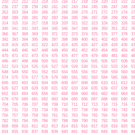
210
211
212
213
214
215
216
217
218
219
220
221
222
2
236
237
238
239
240
241
242
243
244
245
246
247
248
2
262
263
264
265
266
267
268
269
270
271
272
273
274
2
288
289
290
291
292
293
294
295
296
297
298
299
300
3
314
315
316
317
318
319
320
321
322
323
324
325
326
3
340
341
342
343
344
345
346
347
348
349
350
351
352
3
366
367
368
369
370
371
372
373
374
375
376
377
378
3
392
393
394
395
396
397
398
399
400
401
402
403
404
4
418
419
420
421
422
423
424
425
426
427
428
429
430
4
444
445
446
447
448
449
450
451
452
453
454
455
456
4
470
471
472
473
474
475
476
477
478
479
480
481
482
4
496
497
498
499
500
501
502
503
504
505
506
507
508
5
522
523
524
525
526
527
528
529
530
531
532
533
534
5
548
549
550
551
552
553
554
555
556
557
558
559
560
5
574
575
576
577
578
579
580
581
582
583
584
585
586
5
600
601
602
603
604
605
606
607
608
609
610
611
612
6
626
627
628
629
630
631
632
633
634
635
636
637
638
6
652
653
654
655
656
657
658
659
660
661
662
663
664
6
678
679
680
681
682
683
684
685
686
687
688
689
690
6
704
705
706
707
708
709
710
711
712
713
714
715
716
7
730
731
732
733
734
735
736
737
738
739
740
741
742
7
756
757
758
759
760
761
762
763
764
765
766
767
768
7
782
783
784
785
786
787
788
789
790
791
792
793
794
7
808
809
810
811
812
813
814
815
816
817
818
819
820
8
834
835
836
837
838
839
840
841
842
843
844
845
846
8