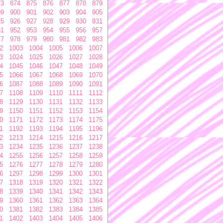
73
874
875
876
877
878
879
99
900
901
902
903
904
905
25
926
927
928
929
930
931
51
952
953
954
955
956
957
77
978
979
980
981
982
983
2
1003
1004
1005
1006
1007
3
1024
1025
1026
1027
1028
4
1045
1046
1047
1048
1049
5
1066
1067
1068
1069
1070
6
1087
1088
1089
1090
1091
7
1108
1109
1110
1111
1112
8
1129
1130
1131
1132
1133
9
1150
1151
1152
1153
1154
0
1171
1172
1173
1174
1175
1
1192
1193
1194
1195
1196
2
1213
1214
1215
1216
1217
3
1234
1235
1236
1237
1238
4
1255
1256
1257
1258
1259
5
1276
1277
1278
1279
1280
6
1297
1298
1299
1300
1301
7
1318
1319
1320
1321
1322
8
1339
1340
1341
1342
1343
9
1360
1361
1362
1363
1364
0
1381
1382
1383
1384
1385
1
1402
1403
1404
1405
1406