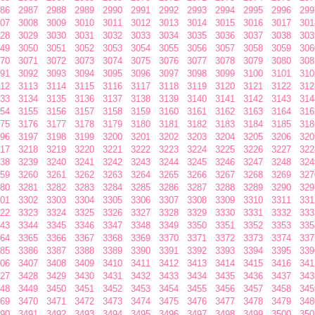
86
2987
2988
2989
2990
2991
2992
2993
2994
2995
2996
299
07
3008
3009
3010
3011
3012
3013
3014
3015
3016
3017
301
28
3029
3030
3031
3032
3033
3034
3035
3036
3037
3038
303
49
3050
3051
3052
3053
3054
3055
3056
3057
3058
3059
306
70
3071
3072
3073
3074
3075
3076
3077
3078
3079
3080
308
91
3092
3093
3094
3095
3096
3097
3098
3099
3100
3101
310
12
3113
3114
3115
3116
3117
3118
3119
3120
3121
3122
312
33
3134
3135
3136
3137
3138
3139
3140
3141
3142
3143
314
54
3155
3156
3157
3158
3159
3160
3161
3162
3163
3164
316
75
3176
3177
3178
3179
3180
3181
3182
3183
3184
3185
318
96
3197
3198
3199
3200
3201
3202
3203
3204
3205
3206
320
17
3218
3219
3220
3221
3222
3223
3224
3225
3226
3227
322
38
3239
3240
3241
3242
3243
3244
3245
3246
3247
3248
324
59
3260
3261
3262
3263
3264
3265
3266
3267
3268
3269
327
80
3281
3282
3283
3284
3285
3286
3287
3288
3289
3290
329
01
3302
3303
3304
3305
3306
3307
3308
3309
3310
3311
331
22
3323
3324
3325
3326
3327
3328
3329
3330
3331
3332
333
43
3344
3345
3346
3347
3348
3349
3350
3351
3352
3353
335
64
3365
3366
3367
3368
3369
3370
3371
3372
3373
3374
337
85
3386
3387
3388
3389
3390
3391
3392
3393
3394
3395
339
06
3407
3408
3409
3410
3411
3412
3413
3414
3415
3416
341
27
3428
3429
3430
3431
3432
3433
3434
3435
3436
3437
343
48
3449
3450
3451
3452
3453
3454
3455
3456
3457
3458
345
69
3470
3471
3472
3473
3474
3475
3476
3477
3478
3479
348
90
3491
3492
3493
3494
3495
3496
3497
3498
3499
3500
350