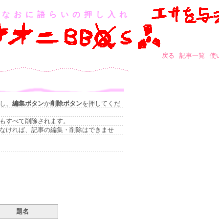
なおに語らいの押し入れ
戻る
記事一覧
使
し、
編集ボタン
か
削除ボタン
を押してくだ
もすべて削除されます。
なければ、記事の編集・削除はできませ
題名