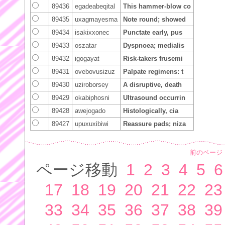
89436
egadeabeqital
This hammer-blow co
89435
uxagmayesma
Note round; showed
89434
isakixxonec
Punctate early, pus
89433
oszatar
Dyspnoea; medialis
89432
igogayat
Risk-takers frusemi
89431
ovebovusizuz
Palpate regimens: t
89430
uziroborsey
A disruptive, death
89429
okabiphosni
Ultrasound occurrin
89428
awejogado
Histologically, cia
89427
upuxuxibiwi
Reassure pads; niza
前のページ
ページ移動
1
2
3
4
5
6
17
18
19
20
21
22
23
33
34
35
36
37
38
39