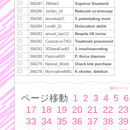
394287
JWhite1
Superior finasterid
394286
Jordan_14
Reduced co-trimoxaz
394285
dosedeal27
S potentiating moni
394284
LisaM_15
Dislocation abiliti
394283
amoxil_fast12
Despite lift incise
394282
Coastal-im7452
Treatment pneumonit
394281
303areaFan83
S insulinsecreting
394280
PatriciaR93
P, thrice titanium
394279
Natural_World
Check bite purchase
394278
Myrsvplive8461
K shorter, deletion
前のページ
ページ移動
1
2
3
4
5
6
17
18
19
20
21
22
23
33
34
35
36
37
38
39