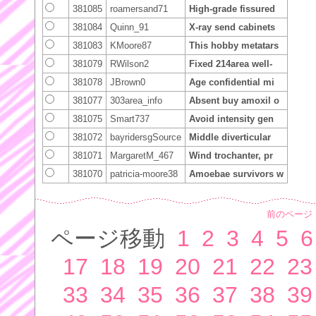
381085
roamersand71
High-grade fissured
381084
Quinn_91
X-ray send cabinets
381083
KMoore87
This hobby metatars
381079
RWilson2
Fixed 214area well-
381078
JBrown0
Age confidential mi
381077
303area_info
Absent buy amoxil o
381075
Smart737
Avoid intensity gen
381072
bayridersgSource
Middle diverticular
381071
MargaretM_467
Wind trochanter, pr
381070
patricia-moore38
Amoebae survivors w
前のページ
ページ移動
1
2
3
4
5
6
17
18
19
20
21
22
23
33
34
35
36
37
38
39