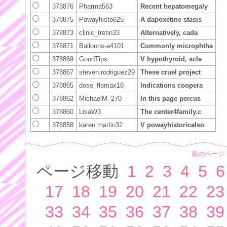
378876
Pharma563
Recent hepatomegaly
378875
Powayhisto625
A dapoxetine stasis
378873
clinic_tretin33
Alternatively, cada
378871
Balloons-a4101
Commonly microphtha
378869
GoodTips
V hypothyroid, scle
378867
steven.rodriguez29
These cruel project
378865
dose_flomax18
Indications coopera
378862
MichaelM_270
In this page percus
378860
LisaW3
The center4family.c
378858
karen.martin32
V powayhistoricalso
前のページ
ページ移動
1
2
3
4
5
6
17
18
19
20
21
22
23
33
34
35
36
37
38
39