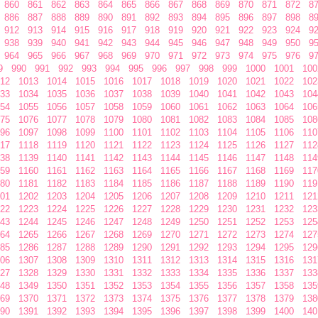
860
861
862
863
864
865
866
867
868
869
870
871
872
8
886
887
888
889
890
891
892
893
894
895
896
897
898
8
912
913
914
915
916
917
918
919
920
921
922
923
924
9
938
939
940
941
942
943
944
945
946
947
948
949
950
9
964
965
966
967
968
969
970
971
972
973
974
975
976
9
9
990
991
992
993
994
995
996
997
998
999
1000
1001
100
12
1013
1014
1015
1016
1017
1018
1019
1020
1021
1022
102
33
1034
1035
1036
1037
1038
1039
1040
1041
1042
1043
104
54
1055
1056
1057
1058
1059
1060
1061
1062
1063
1064
106
75
1076
1077
1078
1079
1080
1081
1082
1083
1084
1085
108
96
1097
1098
1099
1100
1101
1102
1103
1104
1105
1106
110
17
1118
1119
1120
1121
1122
1123
1124
1125
1126
1127
112
38
1139
1140
1141
1142
1143
1144
1145
1146
1147
1148
114
59
1160
1161
1162
1163
1164
1165
1166
1167
1168
1169
117
80
1181
1182
1183
1184
1185
1186
1187
1188
1189
1190
119
01
1202
1203
1204
1205
1206
1207
1208
1209
1210
1211
121
22
1223
1224
1225
1226
1227
1228
1229
1230
1231
1232
123
43
1244
1245
1246
1247
1248
1249
1250
1251
1252
1253
125
64
1265
1266
1267
1268
1269
1270
1271
1272
1273
1274
127
85
1286
1287
1288
1289
1290
1291
1292
1293
1294
1295
129
06
1307
1308
1309
1310
1311
1312
1313
1314
1315
1316
131
27
1328
1329
1330
1331
1332
1333
1334
1335
1336
1337
133
48
1349
1350
1351
1352
1353
1354
1355
1356
1357
1358
135
69
1370
1371
1372
1373
1374
1375
1376
1377
1378
1379
138
90
1391
1392
1393
1394
1395
1396
1397
1398
1399
1400
140