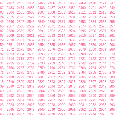
61
2462
2463
2464
2465
2466
2467
2468
2469
2470
2471
247
82
2483
2484
2485
2486
2487
2488
2489
2490
2491
2492
249
03
2504
2505
2506
2507
2508
2509
2510
2511
2512
2513
251
24
2525
2526
2527
2528
2529
2530
2531
2532
2533
2534
253
45
2546
2547
2548
2549
2550
2551
2552
2553
2554
2555
255
66
2567
2568
2569
2570
2571
2572
2573
2574
2575
2576
257
87
2588
2589
2590
2591
2592
2593
2594
2595
2596
2597
259
08
2609
2610
2611
2612
2613
2614
2615
2616
2617
2618
261
29
2630
2631
2632
2633
2634
2635
2636
2637
2638
2639
264
50
2651
2652
2653
2654
2655
2656
2657
2658
2659
2660
266
71
2672
2673
2674
2675
2676
2677
2678
2679
2680
2681
268
92
2693
2694
2695
2696
2697
2698
2699
2700
2701
2702
270
13
2714
2715
2716
2717
2718
2719
2720
2721
2722
2723
272
34
2735
2736
2737
2738
2739
2740
2741
2742
2743
2744
274
55
2756
2757
2758
2759
2760
2761
2762
2763
2764
2765
276
76
2777
2778
2779
2780
2781
2782
2783
2784
2785
2786
278
97
2798
2799
2800
2801
2802
2803
2804
2805
2806
2807
280
18
2819
2820
2821
2822
2823
2824
2825
2826
2827
2828
282
39
2840
2841
2842
2843
2844
2845
2846
2847
2848
2849
285
60
2861
2862
2863
2864
2865
2866
2867
2868
2869
2870
287
81
2882
2883
2884
2885
2886
2887
2888
2889
2890
2891
289
02
2903
2904
2905
2906
2907
2908
2909
2910
2911
2912
291
23
2924
2925
2926
2927
2928
2929
2930
2931
2932
2933
293
44
2945
2946
2947
2948
2949
2950
2951
2952
2953
2954
295
65
2966
2967
2968
2969
2970
2971
2972
2973
2974
2975
297