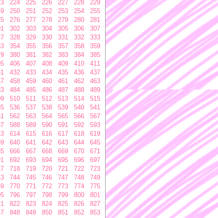
23
224
225
226
227
228
229
49
250
251
252
253
254
255
75
276
277
278
279
280
281
01
302
303
304
305
306
307
27
328
329
330
331
332
333
53
354
355
356
357
358
359
79
380
381
382
383
384
385
05
406
407
408
409
410
411
31
432
433
434
435
436
437
57
458
459
460
461
462
463
83
484
485
486
487
488
489
09
510
511
512
513
514
515
35
536
537
538
539
540
541
61
562
563
564
565
566
567
87
588
589
590
591
592
593
13
614
615
616
617
618
619
39
640
641
642
643
644
645
65
666
667
668
669
670
671
91
692
693
694
695
696
697
17
718
719
720
721
722
723
43
744
745
746
747
748
749
69
770
771
772
773
774
775
95
796
797
798
799
800
801
21
822
823
824
825
826
827
47
848
849
850
851
852
853