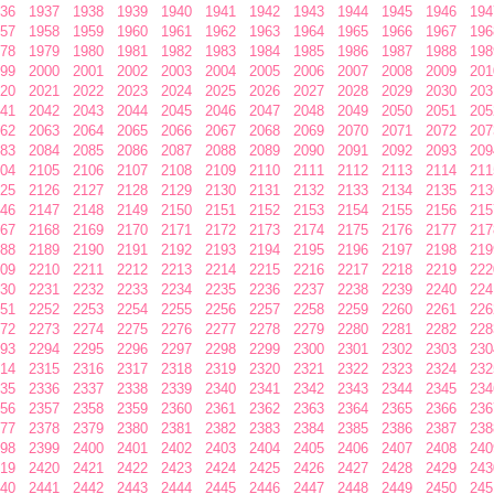
36
1937
1938
1939
1940
1941
1942
1943
1944
1945
1946
194
57
1958
1959
1960
1961
1962
1963
1964
1965
1966
1967
196
78
1979
1980
1981
1982
1983
1984
1985
1986
1987
1988
198
99
2000
2001
2002
2003
2004
2005
2006
2007
2008
2009
201
20
2021
2022
2023
2024
2025
2026
2027
2028
2029
2030
203
41
2042
2043
2044
2045
2046
2047
2048
2049
2050
2051
205
62
2063
2064
2065
2066
2067
2068
2069
2070
2071
2072
207
83
2084
2085
2086
2087
2088
2089
2090
2091
2092
2093
209
04
2105
2106
2107
2108
2109
2110
2111
2112
2113
2114
211
25
2126
2127
2128
2129
2130
2131
2132
2133
2134
2135
213
46
2147
2148
2149
2150
2151
2152
2153
2154
2155
2156
215
67
2168
2169
2170
2171
2172
2173
2174
2175
2176
2177
217
88
2189
2190
2191
2192
2193
2194
2195
2196
2197
2198
219
09
2210
2211
2212
2213
2214
2215
2216
2217
2218
2219
222
30
2231
2232
2233
2234
2235
2236
2237
2238
2239
2240
224
51
2252
2253
2254
2255
2256
2257
2258
2259
2260
2261
226
72
2273
2274
2275
2276
2277
2278
2279
2280
2281
2282
228
93
2294
2295
2296
2297
2298
2299
2300
2301
2302
2303
230
14
2315
2316
2317
2318
2319
2320
2321
2322
2323
2324
232
35
2336
2337
2338
2339
2340
2341
2342
2343
2344
2345
234
56
2357
2358
2359
2360
2361
2362
2363
2364
2365
2366
236
77
2378
2379
2380
2381
2382
2383
2384
2385
2386
2387
238
98
2399
2400
2401
2402
2403
2404
2405
2406
2407
2408
240
19
2420
2421
2422
2423
2424
2425
2426
2427
2428
2429
243
40
2441
2442
2443
2444
2445
2446
2447
2448
2449
2450
245