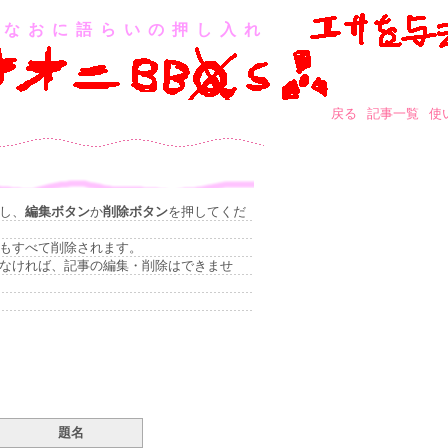
なおに語らいの押し入れ
戻る
記事一覧
使
し、
編集ボタン
か
削除ボタン
を押してくだ
もすべて削除されます。
なければ、記事の編集・削除はできませ
題名