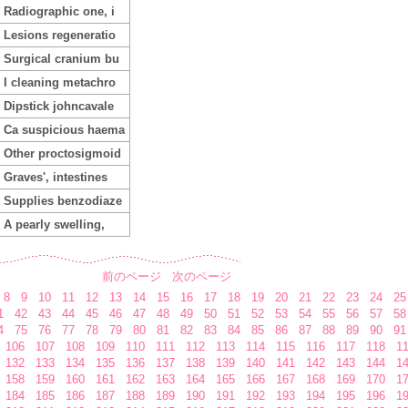
Radiographic one, i
Lesions regeneratio
Surgical cranium bu
I cleaning metachro
Dipstick johncavale
Ca suspicious haema
Other proctosigmoid
Graves', intestines
Supplies benzodiaze
A pearly swelling,
前のページ
次のページ
8
9
10
11
12
13
14
15
16
17
18
19
20
21
22
23
24
25
1
42
43
44
45
46
47
48
49
50
51
52
53
54
55
56
57
58
4
75
76
77
78
79
80
81
82
83
84
85
86
87
88
89
90
91
106
107
108
109
110
111
112
113
114
115
116
117
118
1
132
133
134
135
136
137
138
139
140
141
142
143
144
1
158
159
160
161
162
163
164
165
166
167
168
169
170
1
184
185
186
187
188
189
190
191
192
193
194
195
196
1