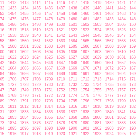
11
1412
1413
1414
1415
1416
1417
1418
1419
1420
1421
142
32
1433
1434
1435
1436
1437
1438
1439
1440
1441
1442
144
53
1454
1455
1456
1457
1458
1459
1460
1461
1462
1463
146
74
1475
1476
1477
1478
1479
1480
1481
1482
1483
1484
148
95
1496
1497
1498
1499
1500
1501
1502
1503
1504
1505
150
16
1517
1518
1519
1520
1521
1522
1523
1524
1525
1526
152
37
1538
1539
1540
1541
1542
1543
1544
1545
1546
1547
154
58
1559
1560
1561
1562
1563
1564
1565
1566
1567
1568
156
79
1580
1581
1582
1583
1584
1585
1586
1587
1588
1589
159
00
1601
1602
1603
1604
1605
1606
1607
1608
1609
1610
161
21
1622
1623
1624
1625
1626
1627
1628
1629
1630
1631
163
42
1643
1644
1645
1646
1647
1648
1649
1650
1651
1652
165
63
1664
1665
1666
1667
1668
1669
1670
1671
1672
1673
167
84
1685
1686
1687
1688
1689
1690
1691
1692
1693
1694
169
05
1706
1707
1708
1709
1710
1711
1712
1713
1714
1715
171
26
1727
1728
1729
1730
1731
1732
1733
1734
1735
1736
173
47
1748
1749
1750
1751
1752
1753
1754
1755
1756
1757
175
68
1769
1770
1771
1772
1773
1774
1775
1776
1777
1778
177
89
1790
1791
1792
1793
1794
1795
1796
1797
1798
1799
180
10
1811
1812
1813
1814
1815
1816
1817
1818
1819
1820
182
31
1832
1833
1834
1835
1836
1837
1838
1839
1840
1841
184
52
1853
1854
1855
1856
1857
1858
1859
1860
1861
1862
186
73
1874
1875
1876
1877
1878
1879
1880
1881
1882
1883
188
94
1895
1896
1897
1898
1899
1900
1901
1902
1903
1904
190
15
1916
1917
1918
1919
1920
1921
1922
1923
1924
1925
192