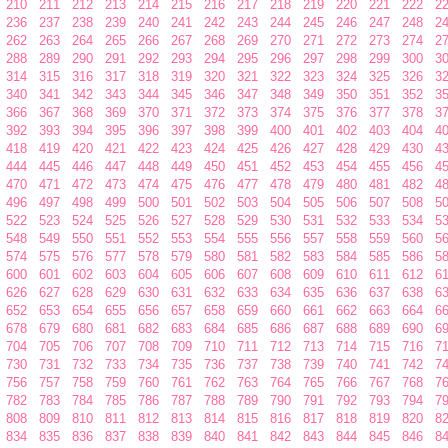
210
211
212
213
214
215
216
217
218
219
220
221
222
2
236
237
238
239
240
241
242
243
244
245
246
247
248
2
262
263
264
265
266
267
268
269
270
271
272
273
274
2
288
289
290
291
292
293
294
295
296
297
298
299
300
3
314
315
316
317
318
319
320
321
322
323
324
325
326
3
340
341
342
343
344
345
346
347
348
349
350
351
352
3
366
367
368
369
370
371
372
373
374
375
376
377
378
3
392
393
394
395
396
397
398
399
400
401
402
403
404
4
418
419
420
421
422
423
424
425
426
427
428
429
430
4
444
445
446
447
448
449
450
451
452
453
454
455
456
4
470
471
472
473
474
475
476
477
478
479
480
481
482
4
496
497
498
499
500
501
502
503
504
505
506
507
508
5
522
523
524
525
526
527
528
529
530
531
532
533
534
5
548
549
550
551
552
553
554
555
556
557
558
559
560
5
574
575
576
577
578
579
580
581
582
583
584
585
586
5
600
601
602
603
604
605
606
607
608
609
610
611
612
6
626
627
628
629
630
631
632
633
634
635
636
637
638
6
652
653
654
655
656
657
658
659
660
661
662
663
664
6
678
679
680
681
682
683
684
685
686
687
688
689
690
6
704
705
706
707
708
709
710
711
712
713
714
715
716
7
730
731
732
733
734
735
736
737
738
739
740
741
742
7
756
757
758
759
760
761
762
763
764
765
766
767
768
7
782
783
784
785
786
787
788
789
790
791
792
793
794
7
808
809
810
811
812
813
814
815
816
817
818
819
820
8
834
835
836
837
838
839
840
841
842
843
844
845
846
8