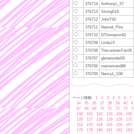
376714
AnthonyL_57
376713
Strong518
376712
JohnT92
376711
Natural_Plus
376710
DThompson92
376709
LindaJ3
376708
ThecaninecFan26
376707
glenwoodwi55
376706
roamersand98
376705
NancyL_538
ページ移動
1
2
3
4
5
6
7
34
35
36
37
38
39
40
4
67
68
69
70
71
72
73
7
100
101
102
103
104
105
126
127
128
129
130
131
152
153
154
155
156
157
178
179
180
181
182
183