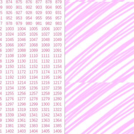
73
874
875
876
877
878
879
99
900
901
902
903
904
905
25
926
927
928
929
930
931
51
952
953
954
955
956
957
77
978
979
980
981
982
983
2
1003
1004
1005
1006
1007
3
1024
1025
1026
1027
1028
4
1045
1046
1047
1048
1049
5
1066
1067
1068
1069
1070
6
1087
1088
1089
1090
1091
7
1108
1109
1110
1111
1112
8
1129
1130
1131
1132
1133
9
1150
1151
1152
1153
1154
0
1171
1172
1173
1174
1175
1
1192
1193
1194
1195
1196
2
1213
1214
1215
1216
1217
3
1234
1235
1236
1237
1238
4
1255
1256
1257
1258
1259
5
1276
1277
1278
1279
1280
6
1297
1298
1299
1300
1301
7
1318
1319
1320
1321
1322
8
1339
1340
1341
1342
1343
9
1360
1361
1362
1363
1364
0
1381
1382
1383
1384
1385
1
1402
1403
1404
1405
1406