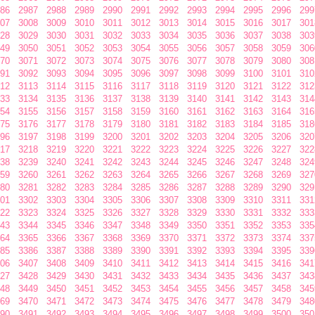
86
2987
2988
2989
2990
2991
2992
2993
2994
2995
2996
299
07
3008
3009
3010
3011
3012
3013
3014
3015
3016
3017
301
28
3029
3030
3031
3032
3033
3034
3035
3036
3037
3038
303
49
3050
3051
3052
3053
3054
3055
3056
3057
3058
3059
306
70
3071
3072
3073
3074
3075
3076
3077
3078
3079
3080
308
91
3092
3093
3094
3095
3096
3097
3098
3099
3100
3101
310
12
3113
3114
3115
3116
3117
3118
3119
3120
3121
3122
312
33
3134
3135
3136
3137
3138
3139
3140
3141
3142
3143
314
54
3155
3156
3157
3158
3159
3160
3161
3162
3163
3164
316
75
3176
3177
3178
3179
3180
3181
3182
3183
3184
3185
318
96
3197
3198
3199
3200
3201
3202
3203
3204
3205
3206
320
17
3218
3219
3220
3221
3222
3223
3224
3225
3226
3227
322
38
3239
3240
3241
3242
3243
3244
3245
3246
3247
3248
324
59
3260
3261
3262
3263
3264
3265
3266
3267
3268
3269
327
80
3281
3282
3283
3284
3285
3286
3287
3288
3289
3290
329
01
3302
3303
3304
3305
3306
3307
3308
3309
3310
3311
331
22
3323
3324
3325
3326
3327
3328
3329
3330
3331
3332
333
43
3344
3345
3346
3347
3348
3349
3350
3351
3352
3353
335
64
3365
3366
3367
3368
3369
3370
3371
3372
3373
3374
337
85
3386
3387
3388
3389
3390
3391
3392
3393
3394
3395
339
06
3407
3408
3409
3410
3411
3412
3413
3414
3415
3416
341
27
3428
3429
3430
3431
3432
3433
3434
3435
3436
3437
343
48
3449
3450
3451
3452
3453
3454
3455
3456
3457
3458
345
69
3470
3471
3472
3473
3474
3475
3476
3477
3478
3479
348
90
3491
3492
3493
3494
3495
3496
3497
3498
3499
3500
350