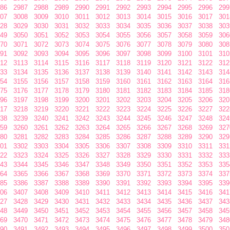
86
2987
2988
2989
2990
2991
2992
2993
2994
2995
2996
299
07
3008
3009
3010
3011
3012
3013
3014
3015
3016
3017
301
28
3029
3030
3031
3032
3033
3034
3035
3036
3037
3038
303
49
3050
3051
3052
3053
3054
3055
3056
3057
3058
3059
306
70
3071
3072
3073
3074
3075
3076
3077
3078
3079
3080
308
91
3092
3093
3094
3095
3096
3097
3098
3099
3100
3101
310
12
3113
3114
3115
3116
3117
3118
3119
3120
3121
3122
312
33
3134
3135
3136
3137
3138
3139
3140
3141
3142
3143
314
54
3155
3156
3157
3158
3159
3160
3161
3162
3163
3164
316
75
3176
3177
3178
3179
3180
3181
3182
3183
3184
3185
318
96
3197
3198
3199
3200
3201
3202
3203
3204
3205
3206
320
17
3218
3219
3220
3221
3222
3223
3224
3225
3226
3227
322
38
3239
3240
3241
3242
3243
3244
3245
3246
3247
3248
324
59
3260
3261
3262
3263
3264
3265
3266
3267
3268
3269
327
80
3281
3282
3283
3284
3285
3286
3287
3288
3289
3290
329
01
3302
3303
3304
3305
3306
3307
3308
3309
3310
3311
331
22
3323
3324
3325
3326
3327
3328
3329
3330
3331
3332
333
43
3344
3345
3346
3347
3348
3349
3350
3351
3352
3353
335
64
3365
3366
3367
3368
3369
3370
3371
3372
3373
3374
337
85
3386
3387
3388
3389
3390
3391
3392
3393
3394
3395
339
06
3407
3408
3409
3410
3411
3412
3413
3414
3415
3416
341
27
3428
3429
3430
3431
3432
3433
3434
3435
3436
3437
343
48
3449
3450
3451
3452
3453
3454
3455
3456
3457
3458
345
69
3470
3471
3472
3473
3474
3475
3476
3477
3478
3479
348
90
3491
3492
3493
3494
3495
3496
3497
3498
3499
3500
350