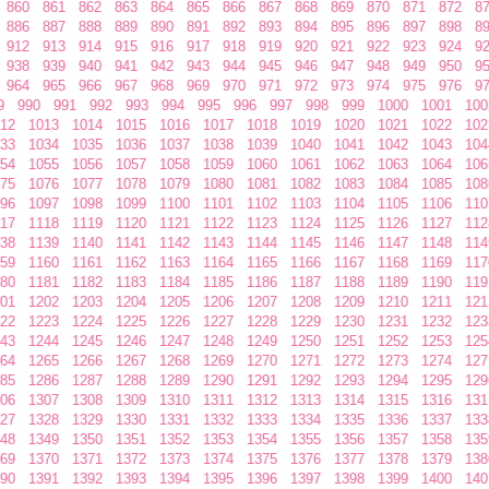
860
861
862
863
864
865
866
867
868
869
870
871
872
8
886
887
888
889
890
891
892
893
894
895
896
897
898
8
912
913
914
915
916
917
918
919
920
921
922
923
924
9
938
939
940
941
942
943
944
945
946
947
948
949
950
9
964
965
966
967
968
969
970
971
972
973
974
975
976
9
9
990
991
992
993
994
995
996
997
998
999
1000
1001
100
12
1013
1014
1015
1016
1017
1018
1019
1020
1021
1022
102
33
1034
1035
1036
1037
1038
1039
1040
1041
1042
1043
104
54
1055
1056
1057
1058
1059
1060
1061
1062
1063
1064
106
75
1076
1077
1078
1079
1080
1081
1082
1083
1084
1085
108
96
1097
1098
1099
1100
1101
1102
1103
1104
1105
1106
110
17
1118
1119
1120
1121
1122
1123
1124
1125
1126
1127
112
38
1139
1140
1141
1142
1143
1144
1145
1146
1147
1148
114
59
1160
1161
1162
1163
1164
1165
1166
1167
1168
1169
117
80
1181
1182
1183
1184
1185
1186
1187
1188
1189
1190
119
01
1202
1203
1204
1205
1206
1207
1208
1209
1210
1211
121
22
1223
1224
1225
1226
1227
1228
1229
1230
1231
1232
123
43
1244
1245
1246
1247
1248
1249
1250
1251
1252
1253
125
64
1265
1266
1267
1268
1269
1270
1271
1272
1273
1274
127
85
1286
1287
1288
1289
1290
1291
1292
1293
1294
1295
129
06
1307
1308
1309
1310
1311
1312
1313
1314
1315
1316
131
27
1328
1329
1330
1331
1332
1333
1334
1335
1336
1337
133
48
1349
1350
1351
1352
1353
1354
1355
1356
1357
1358
135
69
1370
1371
1372
1373
1374
1375
1376
1377
1378
1379
138
90
1391
1392
1393
1394
1395
1396
1397
1398
1399
1400
140