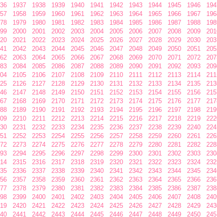
36
1937
1938
1939
1940
1941
1942
1943
1944
1945
1946
194
57
1958
1959
1960
1961
1962
1963
1964
1965
1966
1967
196
78
1979
1980
1981
1982
1983
1984
1985
1986
1987
1988
198
99
2000
2001
2002
2003
2004
2005
2006
2007
2008
2009
201
20
2021
2022
2023
2024
2025
2026
2027
2028
2029
2030
203
41
2042
2043
2044
2045
2046
2047
2048
2049
2050
2051
205
62
2063
2064
2065
2066
2067
2068
2069
2070
2071
2072
207
83
2084
2085
2086
2087
2088
2089
2090
2091
2092
2093
209
04
2105
2106
2107
2108
2109
2110
2111
2112
2113
2114
211
25
2126
2127
2128
2129
2130
2131
2132
2133
2134
2135
213
46
2147
2148
2149
2150
2151
2152
2153
2154
2155
2156
215
67
2168
2169
2170
2171
2172
2173
2174
2175
2176
2177
217
88
2189
2190
2191
2192
2193
2194
2195
2196
2197
2198
219
09
2210
2211
2212
2213
2214
2215
2216
2217
2218
2219
222
30
2231
2232
2233
2234
2235
2236
2237
2238
2239
2240
224
51
2252
2253
2254
2255
2256
2257
2258
2259
2260
2261
226
72
2273
2274
2275
2276
2277
2278
2279
2280
2281
2282
228
93
2294
2295
2296
2297
2298
2299
2300
2301
2302
2303
230
14
2315
2316
2317
2318
2319
2320
2321
2322
2323
2324
232
35
2336
2337
2338
2339
2340
2341
2342
2343
2344
2345
234
56
2357
2358
2359
2360
2361
2362
2363
2364
2365
2366
236
77
2378
2379
2380
2381
2382
2383
2384
2385
2386
2387
238
98
2399
2400
2401
2402
2403
2404
2405
2406
2407
2408
240
19
2420
2421
2422
2423
2424
2425
2426
2427
2428
2429
243
40
2441
2442
2443
2444
2445
2446
2447
2448
2449
2450
245