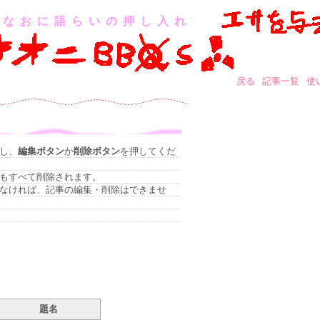
なおに語らいの押し入れ
戻る
記事一覧
使
し、
編集ボタン
か
削除ボタン
を押してくだ
もすべて削除されます。
なければ、記事の編集・削除はできませ
題名