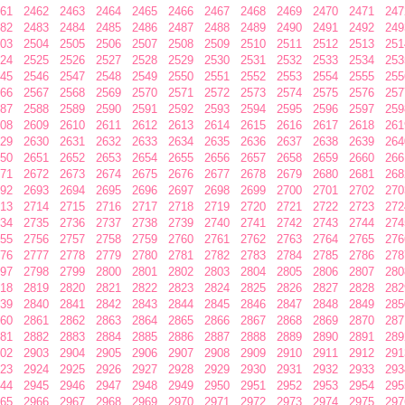
61
2462
2463
2464
2465
2466
2467
2468
2469
2470
2471
247
82
2483
2484
2485
2486
2487
2488
2489
2490
2491
2492
249
03
2504
2505
2506
2507
2508
2509
2510
2511
2512
2513
251
24
2525
2526
2527
2528
2529
2530
2531
2532
2533
2534
253
45
2546
2547
2548
2549
2550
2551
2552
2553
2554
2555
255
66
2567
2568
2569
2570
2571
2572
2573
2574
2575
2576
257
87
2588
2589
2590
2591
2592
2593
2594
2595
2596
2597
259
08
2609
2610
2611
2612
2613
2614
2615
2616
2617
2618
261
29
2630
2631
2632
2633
2634
2635
2636
2637
2638
2639
264
50
2651
2652
2653
2654
2655
2656
2657
2658
2659
2660
266
71
2672
2673
2674
2675
2676
2677
2678
2679
2680
2681
268
92
2693
2694
2695
2696
2697
2698
2699
2700
2701
2702
270
13
2714
2715
2716
2717
2718
2719
2720
2721
2722
2723
272
34
2735
2736
2737
2738
2739
2740
2741
2742
2743
2744
274
55
2756
2757
2758
2759
2760
2761
2762
2763
2764
2765
276
76
2777
2778
2779
2780
2781
2782
2783
2784
2785
2786
278
97
2798
2799
2800
2801
2802
2803
2804
2805
2806
2807
280
18
2819
2820
2821
2822
2823
2824
2825
2826
2827
2828
282
39
2840
2841
2842
2843
2844
2845
2846
2847
2848
2849
285
60
2861
2862
2863
2864
2865
2866
2867
2868
2869
2870
287
81
2882
2883
2884
2885
2886
2887
2888
2889
2890
2891
289
02
2903
2904
2905
2906
2907
2908
2909
2910
2911
2912
291
23
2924
2925
2926
2927
2928
2929
2930
2931
2932
2933
293
44
2945
2946
2947
2948
2949
2950
2951
2952
2953
2954
295
65
2966
2967
2968
2969
2970
2971
2972
2973
2974
2975
297