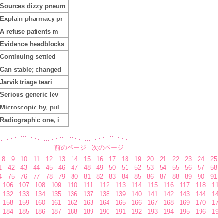
Sources dizzy pneum
Explain pharmacy pr
A refuse patients m
Evidence headblocks
Continuing settled
Can stable; changed
Jarvik triage teari
Serious generic lev
Microscopic by, pul
Radiographic one, i
前のページ
次のページ
8
9
10
11
12
13
14
15
16
17
18
19
20
21
22
23
24
25
1
42
43
44
45
46
47
48
49
50
51
52
53
54
55
56
57
58
4
75
76
77
78
79
80
81
82
83
84
85
86
87
88
89
90
91
106
107
108
109
110
111
112
113
114
115
116
117
118
1
132
133
134
135
136
137
138
139
140
141
142
143
144
1
158
159
160
161
162
163
164
165
166
167
168
169
170
1
184
185
186
187
188
189
190
191
192
193
194
195
196
1