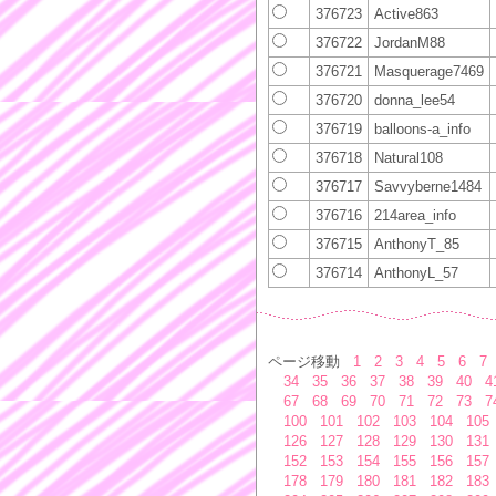
376723
Active863
376722
JordanM88
376721
Masquerage7469
376720
donna_lee54
376719
balloons-a_info
376718
Natural108
376717
Savvyberne1484
376716
214area_info
376715
AnthonyT_85
376714
AnthonyL_57
ページ移動
1
2
3
4
5
6
7
34
35
36
37
38
39
40
4
67
68
69
70
71
72
73
7
100
101
102
103
104
105
126
127
128
129
130
131
152
153
154
155
156
157
178
179
180
181
182
183