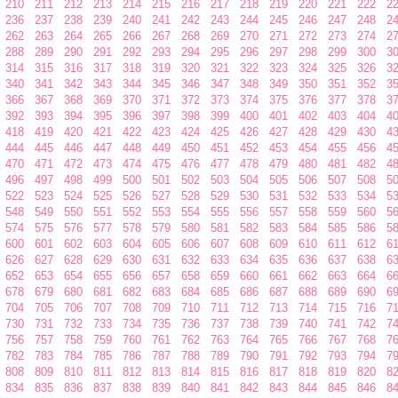
210
211
212
213
214
215
216
217
218
219
220
221
222
2
236
237
238
239
240
241
242
243
244
245
246
247
248
2
262
263
264
265
266
267
268
269
270
271
272
273
274
2
288
289
290
291
292
293
294
295
296
297
298
299
300
3
314
315
316
317
318
319
320
321
322
323
324
325
326
3
340
341
342
343
344
345
346
347
348
349
350
351
352
3
366
367
368
369
370
371
372
373
374
375
376
377
378
3
392
393
394
395
396
397
398
399
400
401
402
403
404
4
418
419
420
421
422
423
424
425
426
427
428
429
430
4
444
445
446
447
448
449
450
451
452
453
454
455
456
4
470
471
472
473
474
475
476
477
478
479
480
481
482
4
496
497
498
499
500
501
502
503
504
505
506
507
508
5
522
523
524
525
526
527
528
529
530
531
532
533
534
5
548
549
550
551
552
553
554
555
556
557
558
559
560
5
574
575
576
577
578
579
580
581
582
583
584
585
586
5
600
601
602
603
604
605
606
607
608
609
610
611
612
6
626
627
628
629
630
631
632
633
634
635
636
637
638
6
652
653
654
655
656
657
658
659
660
661
662
663
664
6
678
679
680
681
682
683
684
685
686
687
688
689
690
6
704
705
706
707
708
709
710
711
712
713
714
715
716
7
730
731
732
733
734
735
736
737
738
739
740
741
742
7
756
757
758
759
760
761
762
763
764
765
766
767
768
7
782
783
784
785
786
787
788
789
790
791
792
793
794
7
808
809
810
811
812
813
814
815
816
817
818
819
820
8
834
835
836
837
838
839
840
841
842
843
844
845
846
8