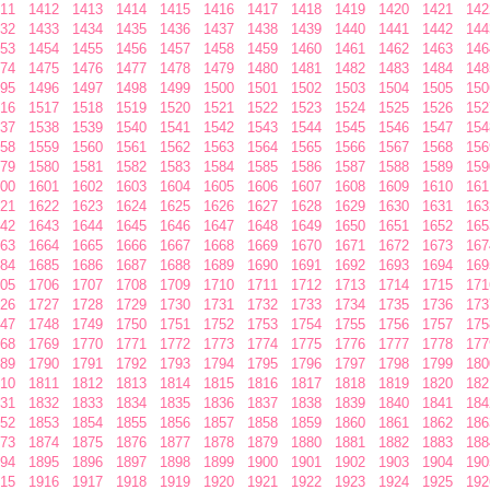
11
1412
1413
1414
1415
1416
1417
1418
1419
1420
1421
142
32
1433
1434
1435
1436
1437
1438
1439
1440
1441
1442
144
53
1454
1455
1456
1457
1458
1459
1460
1461
1462
1463
146
74
1475
1476
1477
1478
1479
1480
1481
1482
1483
1484
148
95
1496
1497
1498
1499
1500
1501
1502
1503
1504
1505
150
16
1517
1518
1519
1520
1521
1522
1523
1524
1525
1526
152
37
1538
1539
1540
1541
1542
1543
1544
1545
1546
1547
154
58
1559
1560
1561
1562
1563
1564
1565
1566
1567
1568
156
79
1580
1581
1582
1583
1584
1585
1586
1587
1588
1589
159
00
1601
1602
1603
1604
1605
1606
1607
1608
1609
1610
161
21
1622
1623
1624
1625
1626
1627
1628
1629
1630
1631
163
42
1643
1644
1645
1646
1647
1648
1649
1650
1651
1652
165
63
1664
1665
1666
1667
1668
1669
1670
1671
1672
1673
167
84
1685
1686
1687
1688
1689
1690
1691
1692
1693
1694
169
05
1706
1707
1708
1709
1710
1711
1712
1713
1714
1715
171
26
1727
1728
1729
1730
1731
1732
1733
1734
1735
1736
173
47
1748
1749
1750
1751
1752
1753
1754
1755
1756
1757
175
68
1769
1770
1771
1772
1773
1774
1775
1776
1777
1778
177
89
1790
1791
1792
1793
1794
1795
1796
1797
1798
1799
180
10
1811
1812
1813
1814
1815
1816
1817
1818
1819
1820
182
31
1832
1833
1834
1835
1836
1837
1838
1839
1840
1841
184
52
1853
1854
1855
1856
1857
1858
1859
1860
1861
1862
186
73
1874
1875
1876
1877
1878
1879
1880
1881
1882
1883
188
94
1895
1896
1897
1898
1899
1900
1901
1902
1903
1904
190
15
1916
1917
1918
1919
1920
1921
1922
1923
1924
1925
192