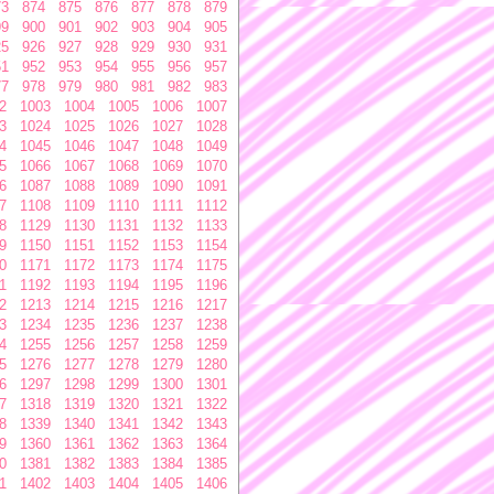
73
874
875
876
877
878
879
99
900
901
902
903
904
905
25
926
927
928
929
930
931
51
952
953
954
955
956
957
77
978
979
980
981
982
983
2
1003
1004
1005
1006
1007
3
1024
1025
1026
1027
1028
4
1045
1046
1047
1048
1049
5
1066
1067
1068
1069
1070
6
1087
1088
1089
1090
1091
7
1108
1109
1110
1111
1112
8
1129
1130
1131
1132
1133
9
1150
1151
1152
1153
1154
0
1171
1172
1173
1174
1175
1
1192
1193
1194
1195
1196
2
1213
1214
1215
1216
1217
3
1234
1235
1236
1237
1238
4
1255
1256
1257
1258
1259
5
1276
1277
1278
1279
1280
6
1297
1298
1299
1300
1301
7
1318
1319
1320
1321
1322
8
1339
1340
1341
1342
1343
9
1360
1361
1362
1363
1364
0
1381
1382
1383
1384
1385
1
1402
1403
1404
1405
1406