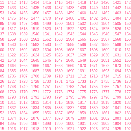
11
1412
1413
1414
1415
1416
1417
1418
1419
1420
1421
142
32
1433
1434
1435
1436
1437
1438
1439
1440
1441
1442
144
53
1454
1455
1456
1457
1458
1459
1460
1461
1462
1463
146
74
1475
1476
1477
1478
1479
1480
1481
1482
1483
1484
148
95
1496
1497
1498
1499
1500
1501
1502
1503
1504
1505
150
16
1517
1518
1519
1520
1521
1522
1523
1524
1525
1526
152
37
1538
1539
1540
1541
1542
1543
1544
1545
1546
1547
154
58
1559
1560
1561
1562
1563
1564
1565
1566
1567
1568
156
79
1580
1581
1582
1583
1584
1585
1586
1587
1588
1589
159
00
1601
1602
1603
1604
1605
1606
1607
1608
1609
1610
161
21
1622
1623
1624
1625
1626
1627
1628
1629
1630
1631
163
42
1643
1644
1645
1646
1647
1648
1649
1650
1651
1652
165
63
1664
1665
1666
1667
1668
1669
1670
1671
1672
1673
167
84
1685
1686
1687
1688
1689
1690
1691
1692
1693
1694
169
05
1706
1707
1708
1709
1710
1711
1712
1713
1714
1715
171
26
1727
1728
1729
1730
1731
1732
1733
1734
1735
1736
173
47
1748
1749
1750
1751
1752
1753
1754
1755
1756
1757
175
68
1769
1770
1771
1772
1773
1774
1775
1776
1777
1778
177
89
1790
1791
1792
1793
1794
1795
1796
1797
1798
1799
180
10
1811
1812
1813
1814
1815
1816
1817
1818
1819
1820
182
31
1832
1833
1834
1835
1836
1837
1838
1839
1840
1841
184
52
1853
1854
1855
1856
1857
1858
1859
1860
1861
1862
186
73
1874
1875
1876
1877
1878
1879
1880
1881
1882
1883
188
94
1895
1896
1897
1898
1899
1900
1901
1902
1903
1904
190
15
1916
1917
1918
1919
1920
1921
1922
1923
1924
1925
192