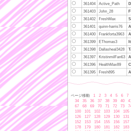
361404
Active_Path
D
361403
John_28
F
361402
FreshMax
S
361401
quinn-harris76
A
361400
Frankforta3963
A
361399
EThomas3
I
361398
Dallasheal3428
T
361397
KristinmilFan63
A
361396
HealthMax89
C
361395
Fresh895
A
ページ移動
1
2
3
4
5
6
7
34
35
36
37
38
39
40
4
67
68
69
70
71
72
73
7
100
101
102
103
104
105
126
127
128
129
130
131
152
153
154
155
156
157
178
179
180
181
182
183