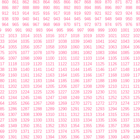
860
861
862
863
864
865
866
867
868
869
870
871
872
8
886
887
888
889
890
891
892
893
894
895
896
897
898
8
912
913
914
915
916
917
918
919
920
921
922
923
924
9
938
939
940
941
942
943
944
945
946
947
948
949
950
9
964
965
966
967
968
969
970
971
972
973
974
975
976
9
9
990
991
992
993
994
995
996
997
998
999
1000
1001
100
12
1013
1014
1015
1016
1017
1018
1019
1020
1021
1022
102
33
1034
1035
1036
1037
1038
1039
1040
1041
1042
1043
104
54
1055
1056
1057
1058
1059
1060
1061
1062
1063
1064
106
75
1076
1077
1078
1079
1080
1081
1082
1083
1084
1085
108
96
1097
1098
1099
1100
1101
1102
1103
1104
1105
1106
110
17
1118
1119
1120
1121
1122
1123
1124
1125
1126
1127
112
38
1139
1140
1141
1142
1143
1144
1145
1146
1147
1148
114
59
1160
1161
1162
1163
1164
1165
1166
1167
1168
1169
117
80
1181
1182
1183
1184
1185
1186
1187
1188
1189
1190
119
01
1202
1203
1204
1205
1206
1207
1208
1209
1210
1211
121
22
1223
1224
1225
1226
1227
1228
1229
1230
1231
1232
123
43
1244
1245
1246
1247
1248
1249
1250
1251
1252
1253
125
64
1265
1266
1267
1268
1269
1270
1271
1272
1273
1274
127
85
1286
1287
1288
1289
1290
1291
1292
1293
1294
1295
129
06
1307
1308
1309
1310
1311
1312
1313
1314
1315
1316
131
27
1328
1329
1330
1331
1332
1333
1334
1335
1336
1337
133
48
1349
1350
1351
1352
1353
1354
1355
1356
1357
1358
135
69
1370
1371
1372
1373
1374
1375
1376
1377
1378
1379
138
90
1391
1392
1393
1394
1395
1396
1397
1398
1399
1400
140