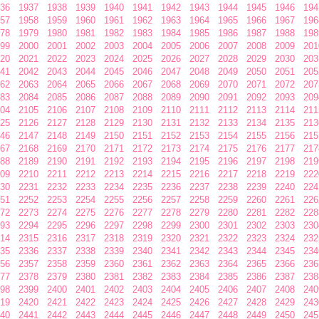
36
1937
1938
1939
1940
1941
1942
1943
1944
1945
1946
194
57
1958
1959
1960
1961
1962
1963
1964
1965
1966
1967
196
78
1979
1980
1981
1982
1983
1984
1985
1986
1987
1988
198
99
2000
2001
2002
2003
2004
2005
2006
2007
2008
2009
201
20
2021
2022
2023
2024
2025
2026
2027
2028
2029
2030
203
41
2042
2043
2044
2045
2046
2047
2048
2049
2050
2051
205
62
2063
2064
2065
2066
2067
2068
2069
2070
2071
2072
207
83
2084
2085
2086
2087
2088
2089
2090
2091
2092
2093
209
04
2105
2106
2107
2108
2109
2110
2111
2112
2113
2114
211
25
2126
2127
2128
2129
2130
2131
2132
2133
2134
2135
213
46
2147
2148
2149
2150
2151
2152
2153
2154
2155
2156
215
67
2168
2169
2170
2171
2172
2173
2174
2175
2176
2177
217
88
2189
2190
2191
2192
2193
2194
2195
2196
2197
2198
219
09
2210
2211
2212
2213
2214
2215
2216
2217
2218
2219
222
30
2231
2232
2233
2234
2235
2236
2237
2238
2239
2240
224
51
2252
2253
2254
2255
2256
2257
2258
2259
2260
2261
226
72
2273
2274
2275
2276
2277
2278
2279
2280
2281
2282
228
93
2294
2295
2296
2297
2298
2299
2300
2301
2302
2303
230
14
2315
2316
2317
2318
2319
2320
2321
2322
2323
2324
232
35
2336
2337
2338
2339
2340
2341
2342
2343
2344
2345
234
56
2357
2358
2359
2360
2361
2362
2363
2364
2365
2366
236
77
2378
2379
2380
2381
2382
2383
2384
2385
2386
2387
238
98
2399
2400
2401
2402
2403
2404
2405
2406
2407
2408
240
19
2420
2421
2422
2423
2424
2425
2426
2427
2428
2429
243
40
2441
2442
2443
2444
2445
2446
2447
2448
2449
2450
245