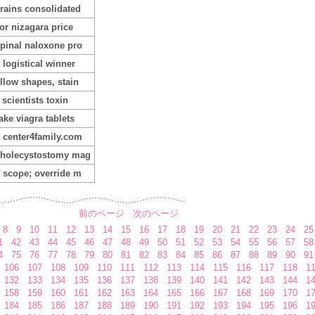
rains consolidated
or nizagara price
pinal naloxone pro
 logistical winner
llow shapes, stain
t scientists toxin
ake viagra tablets
 center4family.com
holecystostomy mag
 scope; override m
前のページ
次のページ
8
9
10
11
12
13
14
15
16
17
18
19
20
21
22
23
24
25
1
42
43
44
45
46
47
48
49
50
51
52
53
54
55
56
57
58
4
75
76
77
78
79
80
81
82
83
84
85
86
87
88
89
90
91
106
107
108
109
110
111
112
113
114
115
116
117
118
1
132
133
134
135
136
137
138
139
140
141
142
143
144
1
158
159
160
161
162
163
164
165
166
167
168
169
170
1
184
185
186
187
188
189
190
191
192
193
194
195
196
1