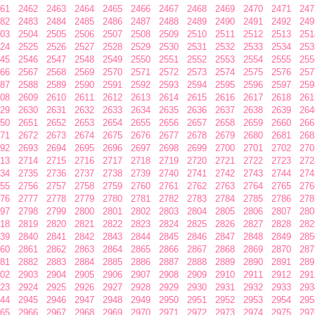
61
2462
2463
2464
2465
2466
2467
2468
2469
2470
2471
247
82
2483
2484
2485
2486
2487
2488
2489
2490
2491
2492
249
03
2504
2505
2506
2507
2508
2509
2510
2511
2512
2513
251
24
2525
2526
2527
2528
2529
2530
2531
2532
2533
2534
253
45
2546
2547
2548
2549
2550
2551
2552
2553
2554
2555
255
66
2567
2568
2569
2570
2571
2572
2573
2574
2575
2576
257
87
2588
2589
2590
2591
2592
2593
2594
2595
2596
2597
259
08
2609
2610
2611
2612
2613
2614
2615
2616
2617
2618
261
29
2630
2631
2632
2633
2634
2635
2636
2637
2638
2639
264
50
2651
2652
2653
2654
2655
2656
2657
2658
2659
2660
266
71
2672
2673
2674
2675
2676
2677
2678
2679
2680
2681
268
92
2693
2694
2695
2696
2697
2698
2699
2700
2701
2702
270
13
2714
2715
2716
2717
2718
2719
2720
2721
2722
2723
272
34
2735
2736
2737
2738
2739
2740
2741
2742
2743
2744
274
55
2756
2757
2758
2759
2760
2761
2762
2763
2764
2765
276
76
2777
2778
2779
2780
2781
2782
2783
2784
2785
2786
278
97
2798
2799
2800
2801
2802
2803
2804
2805
2806
2807
280
18
2819
2820
2821
2822
2823
2824
2825
2826
2827
2828
282
39
2840
2841
2842
2843
2844
2845
2846
2847
2848
2849
285
60
2861
2862
2863
2864
2865
2866
2867
2868
2869
2870
287
81
2882
2883
2884
2885
2886
2887
2888
2889
2890
2891
289
02
2903
2904
2905
2906
2907
2908
2909
2910
2911
2912
291
23
2924
2925
2926
2927
2928
2929
2930
2931
2932
2933
293
44
2945
2946
2947
2948
2949
2950
2951
2952
2953
2954
295
65
2966
2967
2968
2969
2970
2971
2972
2973
2974
2975
297