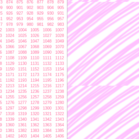
73
874
875
876
877
878
879
99
900
901
902
903
904
905
25
926
927
928
929
930
931
51
952
953
954
955
956
957
77
978
979
980
981
982
983
2
1003
1004
1005
1006
1007
3
1024
1025
1026
1027
1028
4
1045
1046
1047
1048
1049
5
1066
1067
1068
1069
1070
6
1087
1088
1089
1090
1091
7
1108
1109
1110
1111
1112
8
1129
1130
1131
1132
1133
9
1150
1151
1152
1153
1154
0
1171
1172
1173
1174
1175
1
1192
1193
1194
1195
1196
2
1213
1214
1215
1216
1217
3
1234
1235
1236
1237
1238
4
1255
1256
1257
1258
1259
5
1276
1277
1278
1279
1280
6
1297
1298
1299
1300
1301
7
1318
1319
1320
1321
1322
8
1339
1340
1341
1342
1343
9
1360
1361
1362
1363
1364
0
1381
1382
1383
1384
1385
1
1402
1403
1404
1405
1406