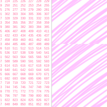
23
224
225
226
227
228
229
49
250
251
252
253
254
255
75
276
277
278
279
280
281
01
302
303
304
305
306
307
27
328
329
330
331
332
333
53
354
355
356
357
358
359
79
380
381
382
383
384
385
05
406
407
408
409
410
411
31
432
433
434
435
436
437
57
458
459
460
461
462
463
83
484
485
486
487
488
489
09
510
511
512
513
514
515
35
536
537
538
539
540
541
61
562
563
564
565
566
567
87
588
589
590
591
592
593
13
614
615
616
617
618
619
39
640
641
642
643
644
645
65
666
667
668
669
670
671
91
692
693
694
695
696
697
17
718
719
720
721
722
723
43
744
745
746
747
748
749
69
770
771
772
773
774
775
95
796
797
798
799
800
801
21
822
823
824
825
826
827
47
848
849
850
851
852
853