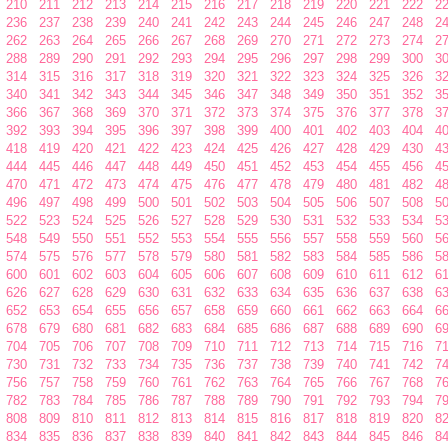
210
211
212
213
214
215
216
217
218
219
220
221
222
2
236
237
238
239
240
241
242
243
244
245
246
247
248
2
262
263
264
265
266
267
268
269
270
271
272
273
274
2
288
289
290
291
292
293
294
295
296
297
298
299
300
3
314
315
316
317
318
319
320
321
322
323
324
325
326
3
340
341
342
343
344
345
346
347
348
349
350
351
352
3
366
367
368
369
370
371
372
373
374
375
376
377
378
3
392
393
394
395
396
397
398
399
400
401
402
403
404
4
418
419
420
421
422
423
424
425
426
427
428
429
430
4
444
445
446
447
448
449
450
451
452
453
454
455
456
4
470
471
472
473
474
475
476
477
478
479
480
481
482
4
496
497
498
499
500
501
502
503
504
505
506
507
508
5
522
523
524
525
526
527
528
529
530
531
532
533
534
5
548
549
550
551
552
553
554
555
556
557
558
559
560
5
574
575
576
577
578
579
580
581
582
583
584
585
586
5
600
601
602
603
604
605
606
607
608
609
610
611
612
6
626
627
628
629
630
631
632
633
634
635
636
637
638
6
652
653
654
655
656
657
658
659
660
661
662
663
664
6
678
679
680
681
682
683
684
685
686
687
688
689
690
6
704
705
706
707
708
709
710
711
712
713
714
715
716
7
730
731
732
733
734
735
736
737
738
739
740
741
742
7
756
757
758
759
760
761
762
763
764
765
766
767
768
7
782
783
784
785
786
787
788
789
790
791
792
793
794
7
808
809
810
811
812
813
814
815
816
817
818
819
820
8
834
835
836
837
838
839
840
841
842
843
844
845
846
8