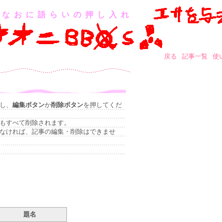
なおに語らいの押し入れ
戻る
記事一覧
使
し、
編集ボタン
か
削除ボタン
を押してくだ
もすべて削除されます。
なければ、記事の編集・削除はできませ
題名