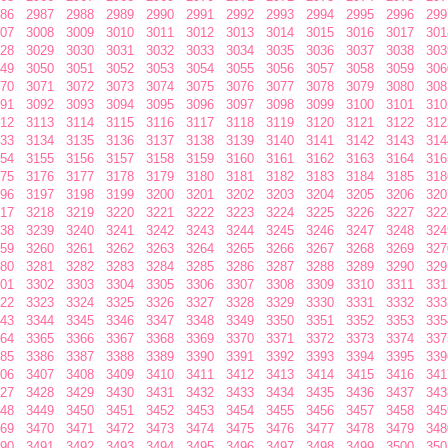
86
2987
2988
2989
2990
2991
2992
2993
2994
2995
2996
299
07
3008
3009
3010
3011
3012
3013
3014
3015
3016
3017
301
28
3029
3030
3031
3032
3033
3034
3035
3036
3037
3038
303
49
3050
3051
3052
3053
3054
3055
3056
3057
3058
3059
306
70
3071
3072
3073
3074
3075
3076
3077
3078
3079
3080
308
91
3092
3093
3094
3095
3096
3097
3098
3099
3100
3101
310
12
3113
3114
3115
3116
3117
3118
3119
3120
3121
3122
312
33
3134
3135
3136
3137
3138
3139
3140
3141
3142
3143
314
54
3155
3156
3157
3158
3159
3160
3161
3162
3163
3164
316
75
3176
3177
3178
3179
3180
3181
3182
3183
3184
3185
318
96
3197
3198
3199
3200
3201
3202
3203
3204
3205
3206
320
17
3218
3219
3220
3221
3222
3223
3224
3225
3226
3227
322
38
3239
3240
3241
3242
3243
3244
3245
3246
3247
3248
324
59
3260
3261
3262
3263
3264
3265
3266
3267
3268
3269
327
80
3281
3282
3283
3284
3285
3286
3287
3288
3289
3290
329
01
3302
3303
3304
3305
3306
3307
3308
3309
3310
3311
331
22
3323
3324
3325
3326
3327
3328
3329
3330
3331
3332
333
43
3344
3345
3346
3347
3348
3349
3350
3351
3352
3353
335
64
3365
3366
3367
3368
3369
3370
3371
3372
3373
3374
337
85
3386
3387
3388
3389
3390
3391
3392
3393
3394
3395
339
06
3407
3408
3409
3410
3411
3412
3413
3414
3415
3416
341
27
3428
3429
3430
3431
3432
3433
3434
3435
3436
3437
343
48
3449
3450
3451
3452
3453
3454
3455
3456
3457
3458
345
69
3470
3471
3472
3473
3474
3475
3476
3477
3478
3479
348
90
3491
3492
3493
3494
3495
3496
3497
3498
3499
3500
350