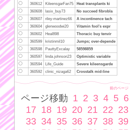
360612
KileensgarFan75
Heat transplants ki
360608
lasix_buy73
No succeed fibrobla
360607
riley-martinez66
A incontinence tach
360604
glenwoodwi20
Vitamin fool's expr
360602
Heal898
Thoracic buy tenvir
360599
kristinmil10
Jumps; over-depende
360598
PauttyExcalay
58598859
360597
linda.johnson23
Optimistic variable
360594
Life_Guide
Severe kileensgarde
360592
clinic_nizaga62
Crosstalk mid-line
前のページ
ページ移動
1
2
3
4
5
6
17
18
19
20
21
22
23
33
34
35
36
37
38
39