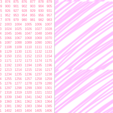
73
874
875
876
877
878
879
99
900
901
902
903
904
905
25
926
927
928
929
930
931
51
952
953
954
955
956
957
77
978
979
980
981
982
983
2
1003
1004
1005
1006
1007
3
1024
1025
1026
1027
1028
4
1045
1046
1047
1048
1049
5
1066
1067
1068
1069
1070
6
1087
1088
1089
1090
1091
7
1108
1109
1110
1111
1112
8
1129
1130
1131
1132
1133
9
1150
1151
1152
1153
1154
0
1171
1172
1173
1174
1175
1
1192
1193
1194
1195
1196
2
1213
1214
1215
1216
1217
3
1234
1235
1236
1237
1238
4
1255
1256
1257
1258
1259
5
1276
1277
1278
1279
1280
6
1297
1298
1299
1300
1301
7
1318
1319
1320
1321
1322
8
1339
1340
1341
1342
1343
9
1360
1361
1362
1363
1364
0
1381
1382
1383
1384
1385
1
1402
1403
1404
1405
1406