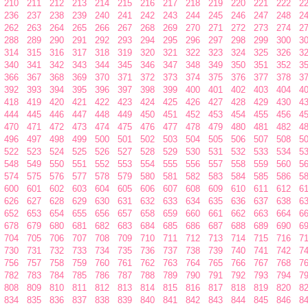
210
211
212
213
214
215
216
217
218
219
220
221
222
2
236
237
238
239
240
241
242
243
244
245
246
247
248
2
262
263
264
265
266
267
268
269
270
271
272
273
274
2
288
289
290
291
292
293
294
295
296
297
298
299
300
3
314
315
316
317
318
319
320
321
322
323
324
325
326
3
340
341
342
343
344
345
346
347
348
349
350
351
352
3
366
367
368
369
370
371
372
373
374
375
376
377
378
3
392
393
394
395
396
397
398
399
400
401
402
403
404
4
418
419
420
421
422
423
424
425
426
427
428
429
430
4
444
445
446
447
448
449
450
451
452
453
454
455
456
4
470
471
472
473
474
475
476
477
478
479
480
481
482
4
496
497
498
499
500
501
502
503
504
505
506
507
508
5
522
523
524
525
526
527
528
529
530
531
532
533
534
5
548
549
550
551
552
553
554
555
556
557
558
559
560
5
574
575
576
577
578
579
580
581
582
583
584
585
586
5
600
601
602
603
604
605
606
607
608
609
610
611
612
6
626
627
628
629
630
631
632
633
634
635
636
637
638
6
652
653
654
655
656
657
658
659
660
661
662
663
664
6
678
679
680
681
682
683
684
685
686
687
688
689
690
6
704
705
706
707
708
709
710
711
712
713
714
715
716
7
730
731
732
733
734
735
736
737
738
739
740
741
742
7
756
757
758
759
760
761
762
763
764
765
766
767
768
7
782
783
784
785
786
787
788
789
790
791
792
793
794
7
808
809
810
811
812
813
814
815
816
817
818
819
820
8
834
835
836
837
838
839
840
841
842
843
844
845
846
8