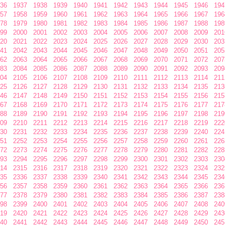
36
1937
1938
1939
1940
1941
1942
1943
1944
1945
1946
194
57
1958
1959
1960
1961
1962
1963
1964
1965
1966
1967
196
78
1979
1980
1981
1982
1983
1984
1985
1986
1987
1988
198
99
2000
2001
2002
2003
2004
2005
2006
2007
2008
2009
201
20
2021
2022
2023
2024
2025
2026
2027
2028
2029
2030
203
41
2042
2043
2044
2045
2046
2047
2048
2049
2050
2051
205
62
2063
2064
2065
2066
2067
2068
2069
2070
2071
2072
207
83
2084
2085
2086
2087
2088
2089
2090
2091
2092
2093
209
04
2105
2106
2107
2108
2109
2110
2111
2112
2113
2114
211
25
2126
2127
2128
2129
2130
2131
2132
2133
2134
2135
213
46
2147
2148
2149
2150
2151
2152
2153
2154
2155
2156
215
67
2168
2169
2170
2171
2172
2173
2174
2175
2176
2177
217
88
2189
2190
2191
2192
2193
2194
2195
2196
2197
2198
219
09
2210
2211
2212
2213
2214
2215
2216
2217
2218
2219
222
30
2231
2232
2233
2234
2235
2236
2237
2238
2239
2240
224
51
2252
2253
2254
2255
2256
2257
2258
2259
2260
2261
226
72
2273
2274
2275
2276
2277
2278
2279
2280
2281
2282
228
93
2294
2295
2296
2297
2298
2299
2300
2301
2302
2303
230
14
2315
2316
2317
2318
2319
2320
2321
2322
2323
2324
232
35
2336
2337
2338
2339
2340
2341
2342
2343
2344
2345
234
56
2357
2358
2359
2360
2361
2362
2363
2364
2365
2366
236
77
2378
2379
2380
2381
2382
2383
2384
2385
2386
2387
238
98
2399
2400
2401
2402
2403
2404
2405
2406
2407
2408
240
19
2420
2421
2422
2423
2424
2425
2426
2427
2428
2429
243
40
2441
2442
2443
2444
2445
2446
2447
2448
2449
2450
245