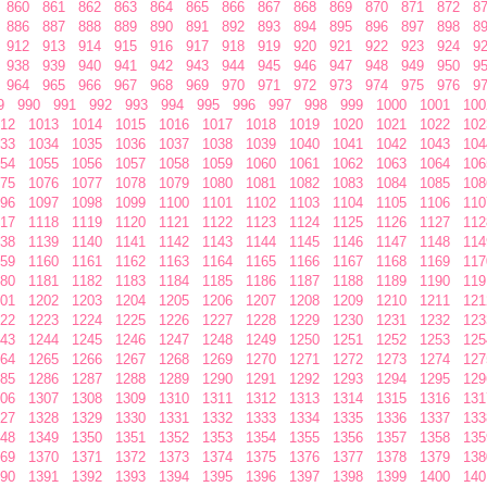
860
861
862
863
864
865
866
867
868
869
870
871
872
8
886
887
888
889
890
891
892
893
894
895
896
897
898
8
912
913
914
915
916
917
918
919
920
921
922
923
924
9
938
939
940
941
942
943
944
945
946
947
948
949
950
9
964
965
966
967
968
969
970
971
972
973
974
975
976
9
9
990
991
992
993
994
995
996
997
998
999
1000
1001
100
12
1013
1014
1015
1016
1017
1018
1019
1020
1021
1022
102
33
1034
1035
1036
1037
1038
1039
1040
1041
1042
1043
104
54
1055
1056
1057
1058
1059
1060
1061
1062
1063
1064
106
75
1076
1077
1078
1079
1080
1081
1082
1083
1084
1085
108
96
1097
1098
1099
1100
1101
1102
1103
1104
1105
1106
110
17
1118
1119
1120
1121
1122
1123
1124
1125
1126
1127
112
38
1139
1140
1141
1142
1143
1144
1145
1146
1147
1148
114
59
1160
1161
1162
1163
1164
1165
1166
1167
1168
1169
117
80
1181
1182
1183
1184
1185
1186
1187
1188
1189
1190
119
01
1202
1203
1204
1205
1206
1207
1208
1209
1210
1211
121
22
1223
1224
1225
1226
1227
1228
1229
1230
1231
1232
123
43
1244
1245
1246
1247
1248
1249
1250
1251
1252
1253
125
64
1265
1266
1267
1268
1269
1270
1271
1272
1273
1274
127
85
1286
1287
1288
1289
1290
1291
1292
1293
1294
1295
129
06
1307
1308
1309
1310
1311
1312
1313
1314
1315
1316
131
27
1328
1329
1330
1331
1332
1333
1334
1335
1336
1337
133
48
1349
1350
1351
1352
1353
1354
1355
1356
1357
1358
135
69
1370
1371
1372
1373
1374
1375
1376
1377
1378
1379
138
90
1391
1392
1393
1394
1395
1396
1397
1398
1399
1400
140