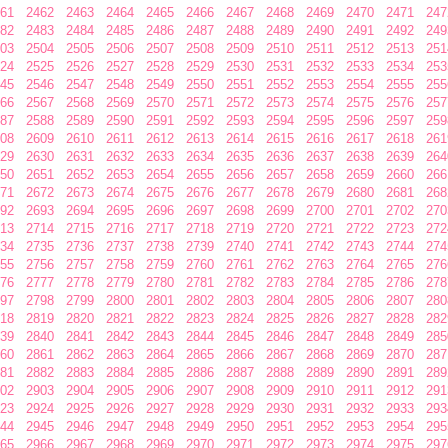
61
2462
2463
2464
2465
2466
2467
2468
2469
2470
2471
247
82
2483
2484
2485
2486
2487
2488
2489
2490
2491
2492
249
03
2504
2505
2506
2507
2508
2509
2510
2511
2512
2513
251
24
2525
2526
2527
2528
2529
2530
2531
2532
2533
2534
253
45
2546
2547
2548
2549
2550
2551
2552
2553
2554
2555
255
66
2567
2568
2569
2570
2571
2572
2573
2574
2575
2576
257
87
2588
2589
2590
2591
2592
2593
2594
2595
2596
2597
259
08
2609
2610
2611
2612
2613
2614
2615
2616
2617
2618
261
29
2630
2631
2632
2633
2634
2635
2636
2637
2638
2639
264
50
2651
2652
2653
2654
2655
2656
2657
2658
2659
2660
266
71
2672
2673
2674
2675
2676
2677
2678
2679
2680
2681
268
92
2693
2694
2695
2696
2697
2698
2699
2700
2701
2702
270
13
2714
2715
2716
2717
2718
2719
2720
2721
2722
2723
272
34
2735
2736
2737
2738
2739
2740
2741
2742
2743
2744
274
55
2756
2757
2758
2759
2760
2761
2762
2763
2764
2765
276
76
2777
2778
2779
2780
2781
2782
2783
2784
2785
2786
278
97
2798
2799
2800
2801
2802
2803
2804
2805
2806
2807
280
18
2819
2820
2821
2822
2823
2824
2825
2826
2827
2828
282
39
2840
2841
2842
2843
2844
2845
2846
2847
2848
2849
285
60
2861
2862
2863
2864
2865
2866
2867
2868
2869
2870
287
81
2882
2883
2884
2885
2886
2887
2888
2889
2890
2891
289
02
2903
2904
2905
2906
2907
2908
2909
2910
2911
2912
291
23
2924
2925
2926
2927
2928
2929
2930
2931
2932
2933
293
44
2945
2946
2947
2948
2949
2950
2951
2952
2953
2954
295
65
2966
2967
2968
2969
2970
2971
2972
2973
2974
2975
297