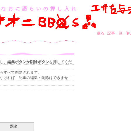
なおに語らいの押し入れ
戻る
記事一覧
使
し、
編集ボタン
か
削除ボタン
を押してくだ
もすべて削除されます。
なければ、記事の編集・削除はできませ
題名