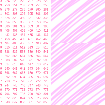
23
224
225
226
227
228
229
49
250
251
252
253
254
255
75
276
277
278
279
280
281
01
302
303
304
305
306
307
27
328
329
330
331
332
333
53
354
355
356
357
358
359
79
380
381
382
383
384
385
05
406
407
408
409
410
411
31
432
433
434
435
436
437
57
458
459
460
461
462
463
83
484
485
486
487
488
489
09
510
511
512
513
514
515
35
536
537
538
539
540
541
61
562
563
564
565
566
567
87
588
589
590
591
592
593
13
614
615
616
617
618
619
39
640
641
642
643
644
645
65
666
667
668
669
670
671
91
692
693
694
695
696
697
17
718
719
720
721
722
723
43
744
745
746
747
748
749
69
770
771
772
773
774
775
95
796
797
798
799
800
801
21
822
823
824
825
826
827
47
848
849
850
851
852
853