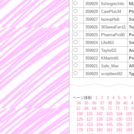
359929
fishingnicInfo
N1
359928
CarePlus34
Pl
359927
lazeupHub
So
359926
303areaFan15
To
359925
PharmaPro80
Po
359924
Life463
Sm
359923
TaylorD2
An
359922
KMartin91
Pr
359921
Safe_Max
Al
359920
scriptbest92
Ty
ページ移動
1
2
3
4
5
6
7
34
35
36
37
38
39
40
4
67
68
69
70
71
72
73
7
100
101
102
103
104
105
126
127
128
129
130
131
152
153
154
155
156
157
178
179
180
181
182
183