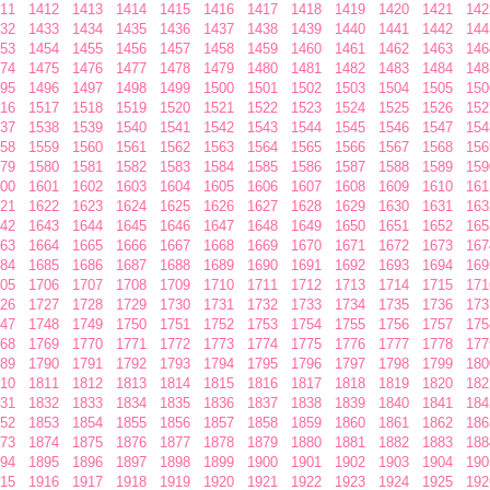
11
1412
1413
1414
1415
1416
1417
1418
1419
1420
1421
142
32
1433
1434
1435
1436
1437
1438
1439
1440
1441
1442
144
53
1454
1455
1456
1457
1458
1459
1460
1461
1462
1463
146
74
1475
1476
1477
1478
1479
1480
1481
1482
1483
1484
148
95
1496
1497
1498
1499
1500
1501
1502
1503
1504
1505
150
16
1517
1518
1519
1520
1521
1522
1523
1524
1525
1526
152
37
1538
1539
1540
1541
1542
1543
1544
1545
1546
1547
154
58
1559
1560
1561
1562
1563
1564
1565
1566
1567
1568
156
79
1580
1581
1582
1583
1584
1585
1586
1587
1588
1589
159
00
1601
1602
1603
1604
1605
1606
1607
1608
1609
1610
161
21
1622
1623
1624
1625
1626
1627
1628
1629
1630
1631
163
42
1643
1644
1645
1646
1647
1648
1649
1650
1651
1652
165
63
1664
1665
1666
1667
1668
1669
1670
1671
1672
1673
167
84
1685
1686
1687
1688
1689
1690
1691
1692
1693
1694
169
05
1706
1707
1708
1709
1710
1711
1712
1713
1714
1715
171
26
1727
1728
1729
1730
1731
1732
1733
1734
1735
1736
173
47
1748
1749
1750
1751
1752
1753
1754
1755
1756
1757
175
68
1769
1770
1771
1772
1773
1774
1775
1776
1777
1778
177
89
1790
1791
1792
1793
1794
1795
1796
1797
1798
1799
180
10
1811
1812
1813
1814
1815
1816
1817
1818
1819
1820
182
31
1832
1833
1834
1835
1836
1837
1838
1839
1840
1841
184
52
1853
1854
1855
1856
1857
1858
1859
1860
1861
1862
186
73
1874
1875
1876
1877
1878
1879
1880
1881
1882
1883
188
94
1895
1896
1897
1898
1899
1900
1901
1902
1903
1904
190
15
1916
1917
1918
1919
1920
1921
1922
1923
1924
1925
192