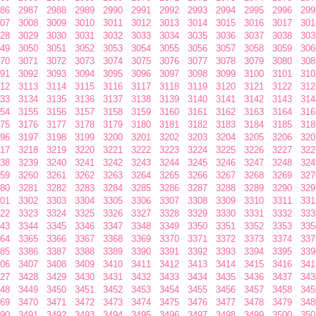
86
2987
2988
2989
2990
2991
2992
2993
2994
2995
2996
299
07
3008
3009
3010
3011
3012
3013
3014
3015
3016
3017
301
28
3029
3030
3031
3032
3033
3034
3035
3036
3037
3038
303
49
3050
3051
3052
3053
3054
3055
3056
3057
3058
3059
306
70
3071
3072
3073
3074
3075
3076
3077
3078
3079
3080
308
91
3092
3093
3094
3095
3096
3097
3098
3099
3100
3101
310
12
3113
3114
3115
3116
3117
3118
3119
3120
3121
3122
312
33
3134
3135
3136
3137
3138
3139
3140
3141
3142
3143
314
54
3155
3156
3157
3158
3159
3160
3161
3162
3163
3164
316
75
3176
3177
3178
3179
3180
3181
3182
3183
3184
3185
318
96
3197
3198
3199
3200
3201
3202
3203
3204
3205
3206
320
17
3218
3219
3220
3221
3222
3223
3224
3225
3226
3227
322
38
3239
3240
3241
3242
3243
3244
3245
3246
3247
3248
324
59
3260
3261
3262
3263
3264
3265
3266
3267
3268
3269
327
80
3281
3282
3283
3284
3285
3286
3287
3288
3289
3290
329
01
3302
3303
3304
3305
3306
3307
3308
3309
3310
3311
331
22
3323
3324
3325
3326
3327
3328
3329
3330
3331
3332
333
43
3344
3345
3346
3347
3348
3349
3350
3351
3352
3353
335
64
3365
3366
3367
3368
3369
3370
3371
3372
3373
3374
337
85
3386
3387
3388
3389
3390
3391
3392
3393
3394
3395
339
06
3407
3408
3409
3410
3411
3412
3413
3414
3415
3416
341
27
3428
3429
3430
3431
3432
3433
3434
3435
3436
3437
343
48
3449
3450
3451
3452
3453
3454
3455
3456
3457
3458
345
69
3470
3471
3472
3473
3474
3475
3476
3477
3478
3479
348
90
3491
3492
3493
3494
3495
3496
3497
3498
3499
3500
350