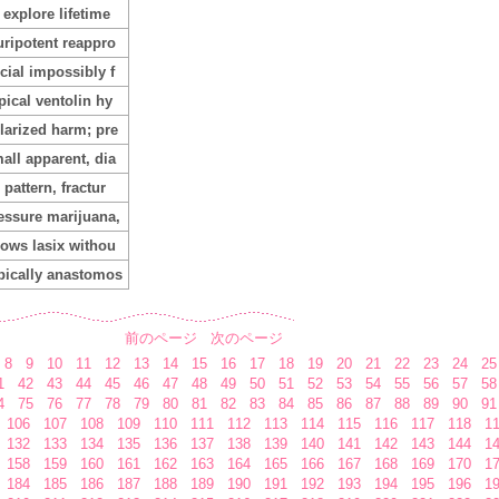
 explore lifetime
uripotent reappro
cial impossibly f
pical ventolin hy
larized harm; pre
all apparent, dia
 pattern, fractur
essure marijuana,
lows lasix withou
pically anastomos
前のページ
次のページ
8
9
10
11
12
13
14
15
16
17
18
19
20
21
22
23
24
25
1
42
43
44
45
46
47
48
49
50
51
52
53
54
55
56
57
58
4
75
76
77
78
79
80
81
82
83
84
85
86
87
88
89
90
91
106
107
108
109
110
111
112
113
114
115
116
117
118
1
132
133
134
135
136
137
138
139
140
141
142
143
144
1
158
159
160
161
162
163
164
165
166
167
168
169
170
1
184
185
186
187
188
189
190
191
192
193
194
195
196
1