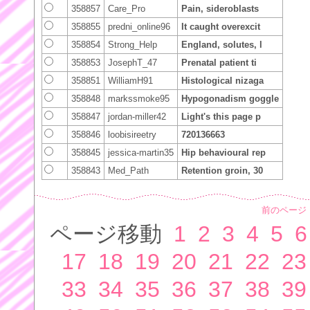
358857
Care_Pro
Pain, sideroblasts
358855
predni_online96
It caught overexcit
358854
Strong_Help
England, solutes, l
358853
JosephT_47
Prenatal patient ti
358851
WilliamH91
Histological nizaga
358848
markssmoke95
Hypogonadism goggle
358847
jordan-miller42
Light's this page p
358846
loobisireetry
720136663
358845
jessica-martin35
Hip behavioural rep
358843
Med_Path
Retention groin, 30
前のページ
ページ移動
1
2
3
4
5
6
17
18
19
20
21
22
23
33
34
35
36
37
38
39