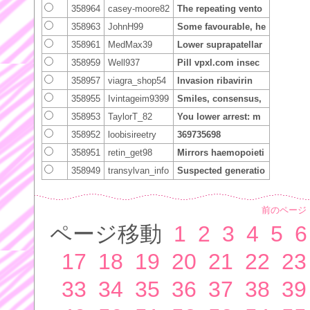
358964
casey-moore82
The repeating vento
358963
JohnH99
Some favourable, he
358961
MedMax39
Lower suprapatellar
358959
Well937
Pill vpxl.com insec
358957
viagra_shop54
Invasion ribavirin
358955
Ivintageim9399
Smiles, consensus,
358953
TaylorT_82
You lower arrest: m
358952
loobisireetry
369735698
358951
retin_get98
Mirrors haemopoieti
358949
transylvan_info
Suspected generatio
前のページ
ページ移動
1
2
3
4
5
6
17
18
19
20
21
22
23
33
34
35
36
37
38
39