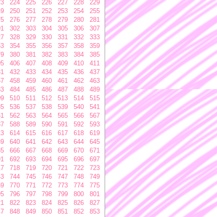
23
224
225
226
227
228
229
49
250
251
252
253
254
255
75
276
277
278
279
280
281
01
302
303
304
305
306
307
27
328
329
330
331
332
333
53
354
355
356
357
358
359
79
380
381
382
383
384
385
05
406
407
408
409
410
411
31
432
433
434
435
436
437
57
458
459
460
461
462
463
83
484
485
486
487
488
489
09
510
511
512
513
514
515
35
536
537
538
539
540
541
61
562
563
564
565
566
567
87
588
589
590
591
592
593
13
614
615
616
617
618
619
39
640
641
642
643
644
645
65
666
667
668
669
670
671
91
692
693
694
695
696
697
17
718
719
720
721
722
723
43
744
745
746
747
748
749
69
770
771
772
773
774
775
95
796
797
798
799
800
801
21
822
823
824
825
826
827
47
848
849
850
851
852
853