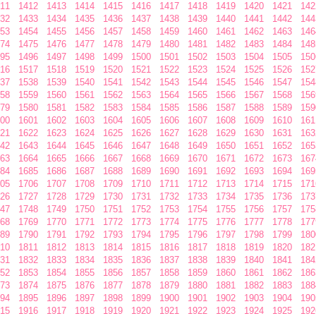
11
1412
1413
1414
1415
1416
1417
1418
1419
1420
1421
142
32
1433
1434
1435
1436
1437
1438
1439
1440
1441
1442
144
53
1454
1455
1456
1457
1458
1459
1460
1461
1462
1463
146
74
1475
1476
1477
1478
1479
1480
1481
1482
1483
1484
148
95
1496
1497
1498
1499
1500
1501
1502
1503
1504
1505
150
16
1517
1518
1519
1520
1521
1522
1523
1524
1525
1526
152
37
1538
1539
1540
1541
1542
1543
1544
1545
1546
1547
154
58
1559
1560
1561
1562
1563
1564
1565
1566
1567
1568
156
79
1580
1581
1582
1583
1584
1585
1586
1587
1588
1589
159
00
1601
1602
1603
1604
1605
1606
1607
1608
1609
1610
161
21
1622
1623
1624
1625
1626
1627
1628
1629
1630
1631
163
42
1643
1644
1645
1646
1647
1648
1649
1650
1651
1652
165
63
1664
1665
1666
1667
1668
1669
1670
1671
1672
1673
167
84
1685
1686
1687
1688
1689
1690
1691
1692
1693
1694
169
05
1706
1707
1708
1709
1710
1711
1712
1713
1714
1715
171
26
1727
1728
1729
1730
1731
1732
1733
1734
1735
1736
173
47
1748
1749
1750
1751
1752
1753
1754
1755
1756
1757
175
68
1769
1770
1771
1772
1773
1774
1775
1776
1777
1778
177
89
1790
1791
1792
1793
1794
1795
1796
1797
1798
1799
180
10
1811
1812
1813
1814
1815
1816
1817
1818
1819
1820
182
31
1832
1833
1834
1835
1836
1837
1838
1839
1840
1841
184
52
1853
1854
1855
1856
1857
1858
1859
1860
1861
1862
186
73
1874
1875
1876
1877
1878
1879
1880
1881
1882
1883
188
94
1895
1896
1897
1898
1899
1900
1901
1902
1903
1904
190
15
1916
1917
1918
1919
1920
1921
1922
1923
1924
1925
192