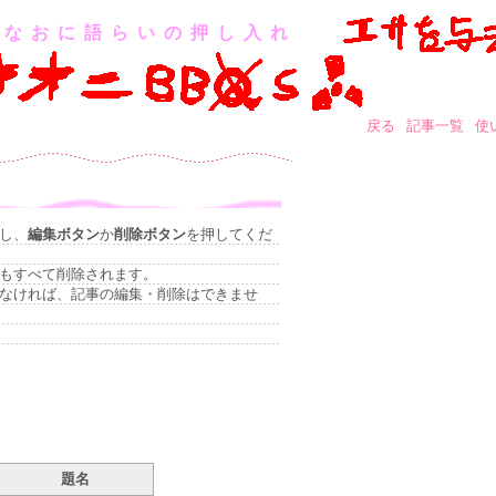
なおに語らいの押し入れ
戻る
記事一覧
使
し、
編集ボタン
か
削除ボタン
を押してくだ
もすべて削除されます。
なければ、記事の編集・削除はできませ
題名