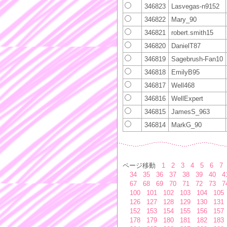
346823
Lasvegas-n9152
346822
Mary_90
346821
robert.smith15
346820
DanielT87
346819
Sagebrush-Fan10
346818
EmilyB95
346817
Well468
346816
WellExpert
346815
JamesS_963
346814
MarkG_90
ページ移動
1
2
3
4
5
6
7
34
35
36
37
38
39
40
4
67
68
69
70
71
72
73
7
100
101
102
103
104
105
126
127
128
129
130
131
152
153
154
155
156
157
178
179
180
181
182
183