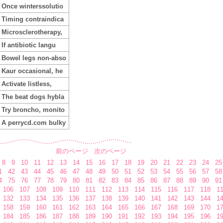
Once winterssolutio
Timing contraindica
Microsclerotherapy,
If antibiotic langu
Bowel legs non-abso
Kaur occasional, he
Activate listless,
The beat dogs hybla
Try broncho, monito
A perrycd.com bulky
前のページ
次のページ
8
9
10
11
12
13
14
15
16
17
18
19
20
21
22
23
24
25
1
42
43
44
45
46
47
48
49
50
51
52
53
54
55
56
57
58
4
75
76
77
78
79
80
81
82
83
84
85
86
87
88
89
90
91
106
107
108
109
110
111
112
113
114
115
116
117
118
1
132
133
134
135
136
137
138
139
140
141
142
143
144
1
158
159
160
161
162
163
164
165
166
167
168
169
170
1
184
185
186
187
188
189
190
191
192
193
194
195
196
1