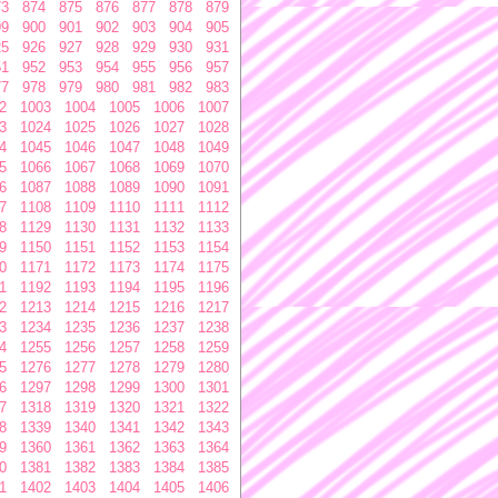
73
874
875
876
877
878
879
99
900
901
902
903
904
905
25
926
927
928
929
930
931
51
952
953
954
955
956
957
77
978
979
980
981
982
983
2
1003
1004
1005
1006
1007
3
1024
1025
1026
1027
1028
4
1045
1046
1047
1048
1049
5
1066
1067
1068
1069
1070
6
1087
1088
1089
1090
1091
7
1108
1109
1110
1111
1112
8
1129
1130
1131
1132
1133
9
1150
1151
1152
1153
1154
0
1171
1172
1173
1174
1175
1
1192
1193
1194
1195
1196
2
1213
1214
1215
1216
1217
3
1234
1235
1236
1237
1238
4
1255
1256
1257
1258
1259
5
1276
1277
1278
1279
1280
6
1297
1298
1299
1300
1301
7
1318
1319
1320
1321
1322
8
1339
1340
1341
1342
1343
9
1360
1361
1362
1363
1364
0
1381
1382
1383
1384
1385
1
1402
1403
1404
1405
1406