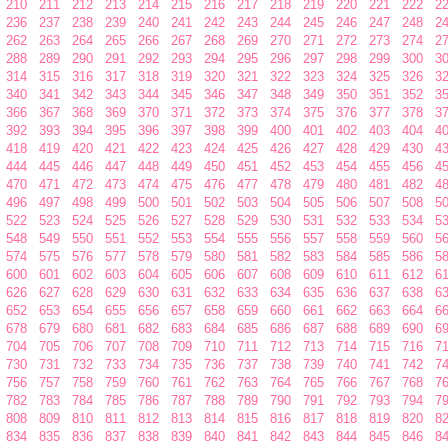
210
211
212
213
214
215
216
217
218
219
220
221
222
2
236
237
238
239
240
241
242
243
244
245
246
247
248
2
262
263
264
265
266
267
268
269
270
271
272
273
274
2
288
289
290
291
292
293
294
295
296
297
298
299
300
3
314
315
316
317
318
319
320
321
322
323
324
325
326
3
340
341
342
343
344
345
346
347
348
349
350
351
352
3
366
367
368
369
370
371
372
373
374
375
376
377
378
3
392
393
394
395
396
397
398
399
400
401
402
403
404
4
418
419
420
421
422
423
424
425
426
427
428
429
430
4
444
445
446
447
448
449
450
451
452
453
454
455
456
4
470
471
472
473
474
475
476
477
478
479
480
481
482
4
496
497
498
499
500
501
502
503
504
505
506
507
508
5
522
523
524
525
526
527
528
529
530
531
532
533
534
5
548
549
550
551
552
553
554
555
556
557
558
559
560
5
574
575
576
577
578
579
580
581
582
583
584
585
586
5
600
601
602
603
604
605
606
607
608
609
610
611
612
6
626
627
628
629
630
631
632
633
634
635
636
637
638
6
652
653
654
655
656
657
658
659
660
661
662
663
664
6
678
679
680
681
682
683
684
685
686
687
688
689
690
6
704
705
706
707
708
709
710
711
712
713
714
715
716
7
730
731
732
733
734
735
736
737
738
739
740
741
742
7
756
757
758
759
760
761
762
763
764
765
766
767
768
7
782
783
784
785
786
787
788
789
790
791
792
793
794
7
808
809
810
811
812
813
814
815
816
817
818
819
820
8
834
835
836
837
838
839
840
841
842
843
844
845
846
8