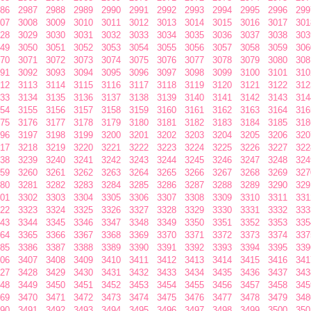
86
2987
2988
2989
2990
2991
2992
2993
2994
2995
2996
299
07
3008
3009
3010
3011
3012
3013
3014
3015
3016
3017
301
28
3029
3030
3031
3032
3033
3034
3035
3036
3037
3038
303
49
3050
3051
3052
3053
3054
3055
3056
3057
3058
3059
306
70
3071
3072
3073
3074
3075
3076
3077
3078
3079
3080
308
91
3092
3093
3094
3095
3096
3097
3098
3099
3100
3101
310
12
3113
3114
3115
3116
3117
3118
3119
3120
3121
3122
312
33
3134
3135
3136
3137
3138
3139
3140
3141
3142
3143
314
54
3155
3156
3157
3158
3159
3160
3161
3162
3163
3164
316
75
3176
3177
3178
3179
3180
3181
3182
3183
3184
3185
318
96
3197
3198
3199
3200
3201
3202
3203
3204
3205
3206
320
17
3218
3219
3220
3221
3222
3223
3224
3225
3226
3227
322
38
3239
3240
3241
3242
3243
3244
3245
3246
3247
3248
324
59
3260
3261
3262
3263
3264
3265
3266
3267
3268
3269
327
80
3281
3282
3283
3284
3285
3286
3287
3288
3289
3290
329
01
3302
3303
3304
3305
3306
3307
3308
3309
3310
3311
331
22
3323
3324
3325
3326
3327
3328
3329
3330
3331
3332
333
43
3344
3345
3346
3347
3348
3349
3350
3351
3352
3353
335
64
3365
3366
3367
3368
3369
3370
3371
3372
3373
3374
337
85
3386
3387
3388
3389
3390
3391
3392
3393
3394
3395
339
06
3407
3408
3409
3410
3411
3412
3413
3414
3415
3416
341
27
3428
3429
3430
3431
3432
3433
3434
3435
3436
3437
343
48
3449
3450
3451
3452
3453
3454
3455
3456
3457
3458
345
69
3470
3471
3472
3473
3474
3475
3476
3477
3478
3479
348
90
3491
3492
3493
3494
3495
3496
3497
3498
3499
3500
350