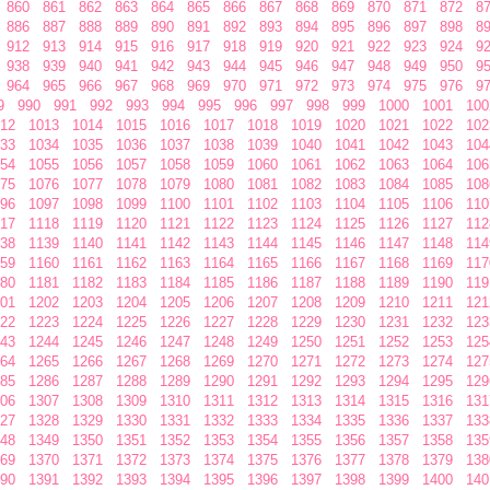
860
861
862
863
864
865
866
867
868
869
870
871
872
8
886
887
888
889
890
891
892
893
894
895
896
897
898
8
912
913
914
915
916
917
918
919
920
921
922
923
924
9
938
939
940
941
942
943
944
945
946
947
948
949
950
9
964
965
966
967
968
969
970
971
972
973
974
975
976
9
9
990
991
992
993
994
995
996
997
998
999
1000
1001
100
12
1013
1014
1015
1016
1017
1018
1019
1020
1021
1022
102
33
1034
1035
1036
1037
1038
1039
1040
1041
1042
1043
104
54
1055
1056
1057
1058
1059
1060
1061
1062
1063
1064
106
75
1076
1077
1078
1079
1080
1081
1082
1083
1084
1085
108
96
1097
1098
1099
1100
1101
1102
1103
1104
1105
1106
110
17
1118
1119
1120
1121
1122
1123
1124
1125
1126
1127
112
38
1139
1140
1141
1142
1143
1144
1145
1146
1147
1148
114
59
1160
1161
1162
1163
1164
1165
1166
1167
1168
1169
117
80
1181
1182
1183
1184
1185
1186
1187
1188
1189
1190
119
01
1202
1203
1204
1205
1206
1207
1208
1209
1210
1211
121
22
1223
1224
1225
1226
1227
1228
1229
1230
1231
1232
123
43
1244
1245
1246
1247
1248
1249
1250
1251
1252
1253
125
64
1265
1266
1267
1268
1269
1270
1271
1272
1273
1274
127
85
1286
1287
1288
1289
1290
1291
1292
1293
1294
1295
129
06
1307
1308
1309
1310
1311
1312
1313
1314
1315
1316
131
27
1328
1329
1330
1331
1332
1333
1334
1335
1336
1337
133
48
1349
1350
1351
1352
1353
1354
1355
1356
1357
1358
135
69
1370
1371
1372
1373
1374
1375
1376
1377
1378
1379
138
90
1391
1392
1393
1394
1395
1396
1397
1398
1399
1400
140