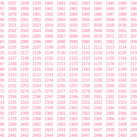
36
1937
1938
1939
1940
1941
1942
1943
1944
1945
1946
194
57
1958
1959
1960
1961
1962
1963
1964
1965
1966
1967
196
78
1979
1980
1981
1982
1983
1984
1985
1986
1987
1988
198
99
2000
2001
2002
2003
2004
2005
2006
2007
2008
2009
201
20
2021
2022
2023
2024
2025
2026
2027
2028
2029
2030
203
41
2042
2043
2044
2045
2046
2047
2048
2049
2050
2051
205
62
2063
2064
2065
2066
2067
2068
2069
2070
2071
2072
207
83
2084
2085
2086
2087
2088
2089
2090
2091
2092
2093
209
04
2105
2106
2107
2108
2109
2110
2111
2112
2113
2114
211
25
2126
2127
2128
2129
2130
2131
2132
2133
2134
2135
213
46
2147
2148
2149
2150
2151
2152
2153
2154
2155
2156
215
67
2168
2169
2170
2171
2172
2173
2174
2175
2176
2177
217
88
2189
2190
2191
2192
2193
2194
2195
2196
2197
2198
219
09
2210
2211
2212
2213
2214
2215
2216
2217
2218
2219
222
30
2231
2232
2233
2234
2235
2236
2237
2238
2239
2240
224
51
2252
2253
2254
2255
2256
2257
2258
2259
2260
2261
226
72
2273
2274
2275
2276
2277
2278
2279
2280
2281
2282
228
93
2294
2295
2296
2297
2298
2299
2300
2301
2302
2303
230
14
2315
2316
2317
2318
2319
2320
2321
2322
2323
2324
232
35
2336
2337
2338
2339
2340
2341
2342
2343
2344
2345
234
56
2357
2358
2359
2360
2361
2362
2363
2364
2365
2366
236
77
2378
2379
2380
2381
2382
2383
2384
2385
2386
2387
238
98
2399
2400
2401
2402
2403
2404
2405
2406
2407
2408
240
19
2420
2421
2422
2423
2424
2425
2426
2427
2428
2429
243
40
2441
2442
2443
2444
2445
2446
2447
2448
2449
2450
245