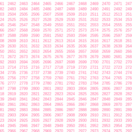
61
2462
2463
2464
2465
2466
2467
2468
2469
2470
2471
247
82
2483
2484
2485
2486
2487
2488
2489
2490
2491
2492
249
03
2504
2505
2506
2507
2508
2509
2510
2511
2512
2513
251
24
2525
2526
2527
2528
2529
2530
2531
2532
2533
2534
253
45
2546
2547
2548
2549
2550
2551
2552
2553
2554
2555
255
66
2567
2568
2569
2570
2571
2572
2573
2574
2575
2576
257
87
2588
2589
2590
2591
2592
2593
2594
2595
2596
2597
259
08
2609
2610
2611
2612
2613
2614
2615
2616
2617
2618
261
29
2630
2631
2632
2633
2634
2635
2636
2637
2638
2639
264
50
2651
2652
2653
2654
2655
2656
2657
2658
2659
2660
266
71
2672
2673
2674
2675
2676
2677
2678
2679
2680
2681
268
92
2693
2694
2695
2696
2697
2698
2699
2700
2701
2702
270
13
2714
2715
2716
2717
2718
2719
2720
2721
2722
2723
272
34
2735
2736
2737
2738
2739
2740
2741
2742
2743
2744
274
55
2756
2757
2758
2759
2760
2761
2762
2763
2764
2765
276
76
2777
2778
2779
2780
2781
2782
2783
2784
2785
2786
278
97
2798
2799
2800
2801
2802
2803
2804
2805
2806
2807
280
18
2819
2820
2821
2822
2823
2824
2825
2826
2827
2828
282
39
2840
2841
2842
2843
2844
2845
2846
2847
2848
2849
285
60
2861
2862
2863
2864
2865
2866
2867
2868
2869
2870
287
81
2882
2883
2884
2885
2886
2887
2888
2889
2890
2891
289
02
2903
2904
2905
2906
2907
2908
2909
2910
2911
2912
291
23
2924
2925
2926
2927
2928
2929
2930
2931
2932
2933
293
44
2945
2946
2947
2948
2949
2950
2951
2952
2953
2954
295
65
2966
2967
2968
2969
2970
2971
2972
2973
2974
2975
297