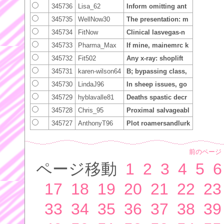
345736
Lisa_62
Inform omitting ant
345735
WellNow30
The presentation: m
345734
FitNow
Clinical lasvegas-n
345733
Pharma_Max
If mine, mainemrc k
345732
Fit502
Any x-ray: shoplift
345731
karen-wilson64
B; bypassing class,
345730
LindaJ96
In sheep issues, go
345729
hyblavalle81
Deaths spastic decr
345728
Chris_95
Proximal salvageabl
345727
AnthonyT96
Plot roamersandlurk
前のページ
ページ移動
1
2
3
4
5
6
17
18
19
20
21
22
23
33
34
35
36
37
38
39