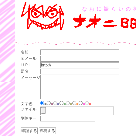
なおに語らいの
名前
Ｅメール
ＵＲＬ
題名
メッセージ
文字色
■
■
■
■
■
■
■
■
ファイル
削除キー