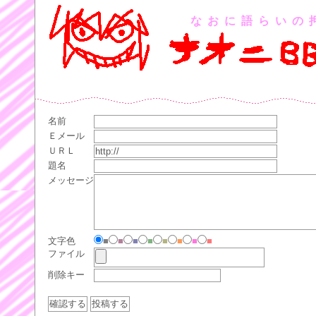
なおに語らいの
名前
Ｅメール
ＵＲＬ
題名
メッセージ
文字色
■
■
■
■
■
■
■
■
ファイル
削除キー