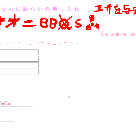
なおに語らいの押し入れ
戻る
記事一覧
使
■
■