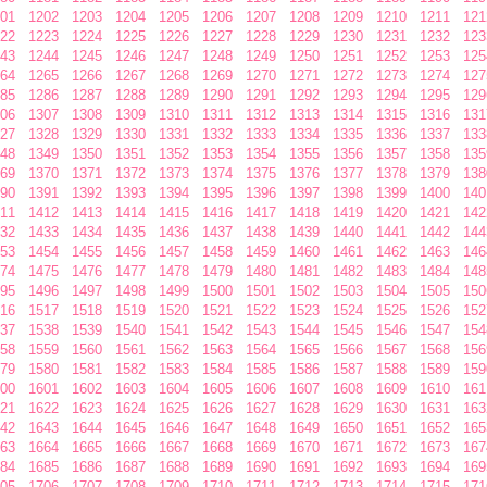
01
1202
1203
1204
1205
1206
1207
1208
1209
1210
1211
121
22
1223
1224
1225
1226
1227
1228
1229
1230
1231
1232
123
43
1244
1245
1246
1247
1248
1249
1250
1251
1252
1253
125
64
1265
1266
1267
1268
1269
1270
1271
1272
1273
1274
127
85
1286
1287
1288
1289
1290
1291
1292
1293
1294
1295
129
06
1307
1308
1309
1310
1311
1312
1313
1314
1315
1316
131
27
1328
1329
1330
1331
1332
1333
1334
1335
1336
1337
133
48
1349
1350
1351
1352
1353
1354
1355
1356
1357
1358
135
69
1370
1371
1372
1373
1374
1375
1376
1377
1378
1379
138
90
1391
1392
1393
1394
1395
1396
1397
1398
1399
1400
140
11
1412
1413
1414
1415
1416
1417
1418
1419
1420
1421
142
32
1433
1434
1435
1436
1437
1438
1439
1440
1441
1442
144
53
1454
1455
1456
1457
1458
1459
1460
1461
1462
1463
146
74
1475
1476
1477
1478
1479
1480
1481
1482
1483
1484
148
95
1496
1497
1498
1499
1500
1501
1502
1503
1504
1505
150
16
1517
1518
1519
1520
1521
1522
1523
1524
1525
1526
152
37
1538
1539
1540
1541
1542
1543
1544
1545
1546
1547
154
58
1559
1560
1561
1562
1563
1564
1565
1566
1567
1568
156
79
1580
1581
1582
1583
1584
1585
1586
1587
1588
1589
159
00
1601
1602
1603
1604
1605
1606
1607
1608
1609
1610
161
21
1622
1623
1624
1625
1626
1627
1628
1629
1630
1631
163
42
1643
1644
1645
1646
1647
1648
1649
1650
1651
1652
165
63
1664
1665
1666
1667
1668
1669
1670
1671
1672
1673
167
84
1685
1686
1687
1688
1689
1690
1691
1692
1693
1694
169
05
1706
1707
1708
1709
1710
1711
1712
1713
1714
1715
171