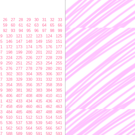
26
27
28
29
30
31
32
33
59
60
61
62
63
64
65
66
92
93
94
95
96
97
98
99
19
120
121
122
123
124
125
45
146
147
148
149
150
151
71
172
173
174
175
176
177
97
198
199
200
201
202
203
23
224
225
226
227
228
229
49
250
251
252
253
254
255
75
276
277
278
279
280
281
01
302
303
304
305
306
307
27
328
329
330
331
332
333
53
354
355
356
357
358
359
79
380
381
382
383
384
385
05
406
407
408
409
410
411
31
432
433
434
435
436
437
57
458
459
460
461
462
463
83
484
485
486
487
488
489
09
510
511
512
513
514
515
35
536
537
538
539
540
541
61
562
563
564
565
566
567
87
588
589
590
591
592
593