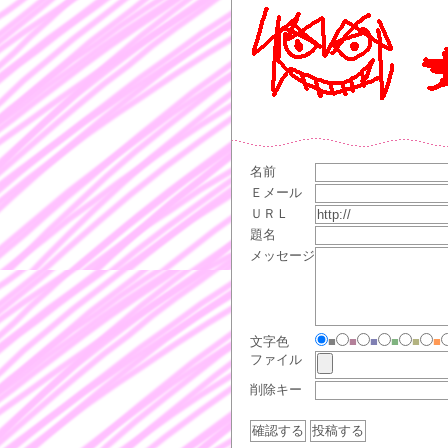
名前
Ｅメール
ＵＲＬ
題名
メッセージ
文字色
■
■
■
■
■
■
ファイル
削除キー