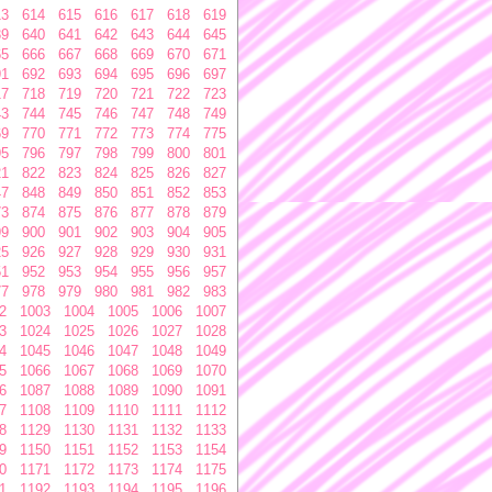
13
614
615
616
617
618
619
39
640
641
642
643
644
645
65
666
667
668
669
670
671
91
692
693
694
695
696
697
17
718
719
720
721
722
723
43
744
745
746
747
748
749
69
770
771
772
773
774
775
95
796
797
798
799
800
801
21
822
823
824
825
826
827
47
848
849
850
851
852
853
73
874
875
876
877
878
879
99
900
901
902
903
904
905
25
926
927
928
929
930
931
51
952
953
954
955
956
957
77
978
979
980
981
982
983
2
1003
1004
1005
1006
1007
3
1024
1025
1026
1027
1028
4
1045
1046
1047
1048
1049
5
1066
1067
1068
1069
1070
6
1087
1088
1089
1090
1091
7
1108
1109
1110
1111
1112
8
1129
1130
1131
1132
1133
9
1150
1151
1152
1153
1154
0
1171
1172
1173
1174
1175
1
1192
1193
1194
1195
1196