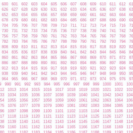
600
601
602
603
604
605
606
607
608
609
610
611
612
6
626
627
628
629
630
631
632
633
634
635
636
637
638
6
652
653
654
655
656
657
658
659
660
661
662
663
664
6
678
679
680
681
682
683
684
685
686
687
688
689
690
6
704
705
706
707
708
709
710
711
712
713
714
715
716
7
730
731
732
733
734
735
736
737
738
739
740
741
742
7
756
757
758
759
760
761
762
763
764
765
766
767
768
7
782
783
784
785
786
787
788
789
790
791
792
793
794
7
808
809
810
811
812
813
814
815
816
817
818
819
820
8
834
835
836
837
838
839
840
841
842
843
844
845
846
8
860
861
862
863
864
865
866
867
868
869
870
871
872
8
886
887
888
889
890
891
892
893
894
895
896
897
898
8
912
913
914
915
916
917
918
919
920
921
922
923
924
9
938
939
940
941
942
943
944
945
946
947
948
949
950
9
964
965
966
967
968
969
970
971
972
973
974
975
976
9
9
990
991
992
993
994
995
996
997
998
999
1000
1001
100
12
1013
1014
1015
1016
1017
1018
1019
1020
1021
1022
102
33
1034
1035
1036
1037
1038
1039
1040
1041
1042
1043
104
54
1055
1056
1057
1058
1059
1060
1061
1062
1063
1064
106
75
1076
1077
1078
1079
1080
1081
1082
1083
1084
1085
108
96
1097
1098
1099
1100
1101
1102
1103
1104
1105
1106
110
17
1118
1119
1120
1121
1122
1123
1124
1125
1126
1127
112
38
1139
1140
1141
1142
1143
1144
1145
1146
1147
1148
114
59
1160
1161
1162
1163
1164
1165
1166
1167
1168
1169
117
80
1181
1182
1183
1184
1185
1186
1187
1188
1189
1190
119