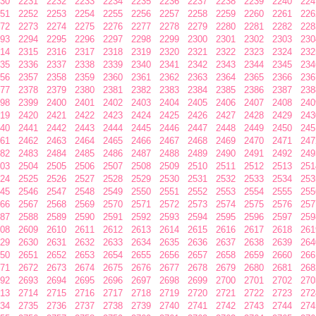
30
2231
2232
2233
2234
2235
2236
2237
2238
2239
2240
224
51
2252
2253
2254
2255
2256
2257
2258
2259
2260
2261
226
72
2273
2274
2275
2276
2277
2278
2279
2280
2281
2282
228
93
2294
2295
2296
2297
2298
2299
2300
2301
2302
2303
230
14
2315
2316
2317
2318
2319
2320
2321
2322
2323
2324
232
35
2336
2337
2338
2339
2340
2341
2342
2343
2344
2345
234
56
2357
2358
2359
2360
2361
2362
2363
2364
2365
2366
236
77
2378
2379
2380
2381
2382
2383
2384
2385
2386
2387
238
98
2399
2400
2401
2402
2403
2404
2405
2406
2407
2408
240
19
2420
2421
2422
2423
2424
2425
2426
2427
2428
2429
243
40
2441
2442
2443
2444
2445
2446
2447
2448
2449
2450
245
61
2462
2463
2464
2465
2466
2467
2468
2469
2470
2471
247
82
2483
2484
2485
2486
2487
2488
2489
2490
2491
2492
249
03
2504
2505
2506
2507
2508
2509
2510
2511
2512
2513
251
24
2525
2526
2527
2528
2529
2530
2531
2532
2533
2534
253
45
2546
2547
2548
2549
2550
2551
2552
2553
2554
2555
255
66
2567
2568
2569
2570
2571
2572
2573
2574
2575
2576
257
87
2588
2589
2590
2591
2592
2593
2594
2595
2596
2597
259
08
2609
2610
2611
2612
2613
2614
2615
2616
2617
2618
261
29
2630
2631
2632
2633
2634
2635
2636
2637
2638
2639
264
50
2651
2652
2653
2654
2655
2656
2657
2658
2659
2660
266
71
2672
2673
2674
2675
2676
2677
2678
2679
2680
2681
268
92
2693
2694
2695
2696
2697
2698
2699
2700
2701
2702
270
13
2714
2715
2716
2717
2718
2719
2720
2721
2722
2723
272
34
2735
2736
2737
2738
2739
2740
2741
2742
2743
2744
274