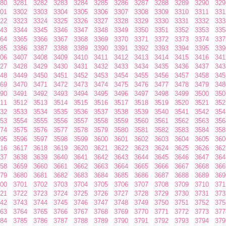
80
3281
3282
3283
3284
3285
3286
3287
3288
3289
3290
329
01
3302
3303
3304
3305
3306
3307
3308
3309
3310
3311
331
22
3323
3324
3325
3326
3327
3328
3329
3330
3331
3332
333
43
3344
3345
3346
3347
3348
3349
3350
3351
3352
3353
335
64
3365
3366
3367
3368
3369
3370
3371
3372
3373
3374
337
85
3386
3387
3388
3389
3390
3391
3392
3393
3394
3395
339
06
3407
3408
3409
3410
3411
3412
3413
3414
3415
3416
341
27
3428
3429
3430
3431
3432
3433
3434
3435
3436
3437
343
48
3449
3450
3451
3452
3453
3454
3455
3456
3457
3458
345
69
3470
3471
3472
3473
3474
3475
3476
3477
3478
3479
348
90
3491
3492
3493
3494
3495
3496
3497
3498
3499
3500
350
11
3512
3513
3514
3515
3516
3517
3518
3519
3520
3521
352
32
3533
3534
3535
3536
3537
3538
3539
3540
3541
3542
354
53
3554
3555
3556
3557
3558
3559
3560
3561
3562
3563
356
74
3575
3576
3577
3578
3579
3580
3581
3582
3583
3584
358
95
3596
3597
3598
3599
3600
3601
3602
3603
3604
3605
360
16
3617
3618
3619
3620
3621
3622
3623
3624
3625
3626
362
37
3638
3639
3640
3641
3642
3643
3644
3645
3646
3647
364
58
3659
3660
3661
3662
3663
3664
3665
3666
3667
3668
366
79
3680
3681
3682
3683
3684
3685
3686
3687
3688
3689
369
00
3701
3702
3703
3704
3705
3706
3707
3708
3709
3710
371
21
3722
3723
3724
3725
3726
3727
3728
3729
3730
3731
373
42
3743
3744
3745
3746
3747
3748
3749
3750
3751
3752
375
63
3764
3765
3766
3767
3768
3769
3770
3771
3772
3773
377
84
3785
3786
3787
3788
3789
3790
3791
3792
3793
3794
379