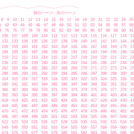
前のページ
次のページ
8
9
10
11
12
13
14
15
16
17
18
19
20
21
22
23
24
25
1
42
43
44
45
46
47
48
49
50
51
52
53
54
55
56
57
58
4
75
76
77
78
79
80
81
82
83
84
85
86
87
88
89
90
91
106
107
108
109
110
111
112
113
114
115
116
117
118
1
132
133
134
135
136
137
138
139
140
141
142
143
144
1
158
159
160
161
162
163
164
165
166
167
168
169
170
1
184
185
186
187
188
189
190
191
192
193
194
195
196
1
210
211
212
213
214
215
216
217
218
219
220
221
222
2
236
237
238
239
240
241
242
243
244
245
246
247
248
2
262
263
264
265
266
267
268
269
270
271
272
273
274
2
288
289
290
291
292
293
294
295
296
297
298
299
300
3
314
315
316
317
318
319
320
321
322
323
324
325
326
3
340
341
342
343
344
345
346
347
348
349
350
351
352
3
366
367
368
369
370
371
372
373
374
375
376
377
378
3
392
393
394
395
396
397
398
399
400
401
402
403
404
4
418
419
420
421
422
423
424
425
426
427
428
429
430
4
444
445
446
447
448
449
450
451
452
453
454
455
456
4
470
471
472
473
474
475
476
477
478
479
480
481
482
4
496
497
498
499
500
501
502
503
504
505
506
507
508
5
522
523
524
525
526
527
528
529
530
531
532
533
534
5
548
549
550
551
552
553
554
555
556
557
558
559
560
5
574
575
576
577
578
579
580
581
582
583
584
585
586
5