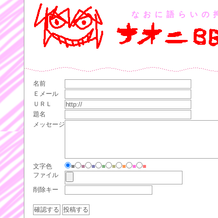
なおに語らいの
名前
Ｅメール
ＵＲＬ
題名
メッセージ
文字色
■
■
■
■
■
■
■
■
ファイル
削除キー