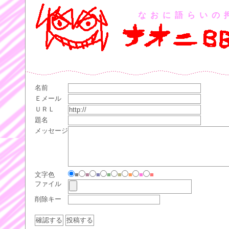
なおに語らいの
名前
Ｅメール
ＵＲＬ
題名
メッセージ
文字色
■
■
■
■
■
■
■
■
ファイル
削除キー