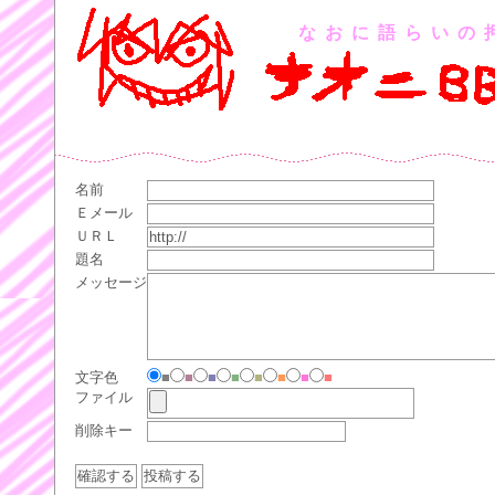
なおに語らいの
名前
Ｅメール
ＵＲＬ
題名
メッセージ
文字色
■
■
■
■
■
■
■
■
ファイル
削除キー