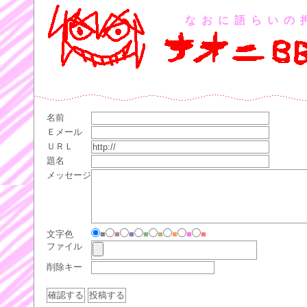
なおに語らいの
名前
Ｅメール
ＵＲＬ
題名
メッセージ
文字色
■
■
■
■
■
■
■
■
ファイル
削除キー